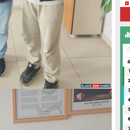
YE
MA
(H
SA