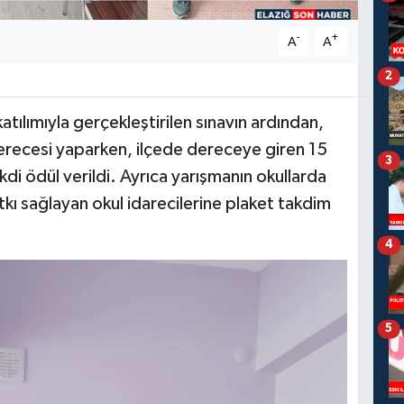
-
+
A
A
2
atılımıyla gerçekleştirilen sınavın ardından,
erecesi yaparken, ilçede dereceye giren 15
3
i ödül verildi. Ayrıca yarışmanın okullarda
atkı sağlayan okul idarecilerine plaket takdim
4
5