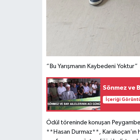
“Bu Yarışmanın Kaybedeni Yoktur”
Sönmez ve Ba
İçeriği Görünt
Ödül töreninde konuşan Peygamber S
**Hasan Durmaz**, Karakoçan’ın he