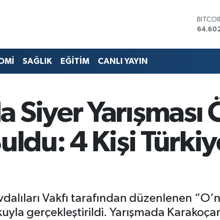
DOLA
47,60
EURO
55,02
STERLİ
OMİ
SAĞLIK
EĞİTİM
CANLI YAYIN
64,23
GRAM 
6513.9
BİST1
 Siyer Yarışması 
13.768
BITCO
64.60
uldu: 4 Kişi Türki
alıları Vakfı tarafından düzenlenen “O’nu
kuyla gerçekleştirildi. Yarışmada Karakoça