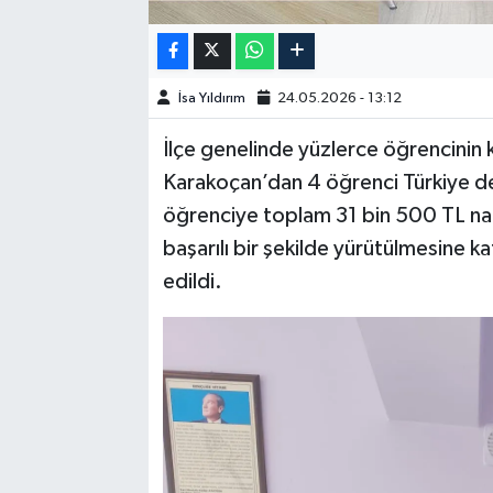
SPOR
İsa Yıldırım
24.05.2026 - 13:12
TEKNOLOJİ
İlçe genelinde yüzlerce öğrencinin k
YAŞAM
Karakoçan’dan 4 öğrenci Türkiye d
öğrenciye toplam 31 bin 500 TL nakd
başarılı bir şekilde yürütülmesine k
edildi.