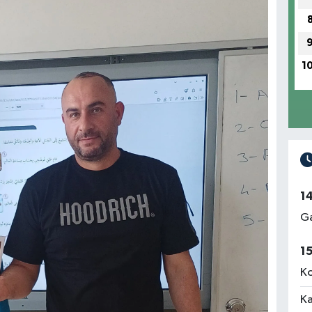
1
1
Ga
1
Ko
Ka