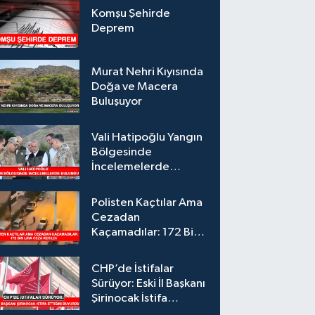
Komşu Şehirde
Deprem
Murat Nehri Kıyısında
Doğa ve Macera
Buluşuyor
Vali Hatipoğlu Yangın
Bölgesinde
İncelemelerde
Bulundu
Polisten Kaçtılar Ama
Cezadan
Kaçamadılar: 172 Bin
Lira Ceza Kesildi
CHP’de İstifalar
Sürüyor: Eski İl Başkanı
Şirinocak İstifa
Ettiğini Duyurdu