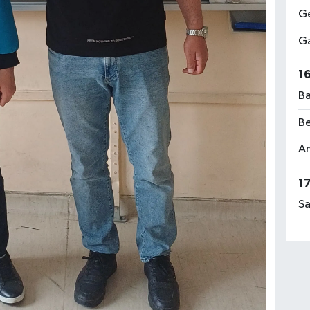
Ge
Ga
1
Ba
Be
Am
1
Sa