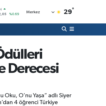
°
R
29
Merkez
06
%0.06
50
%0.02
N
98
%0.2
ALTIN
4
%0.32
00
Ödülleri
%48
IN
2,05
%0.69
ye Derecesi
 Oku, O’nu Yaşa” adlı Siyer
n’dan 4 öğrenci Türkiye