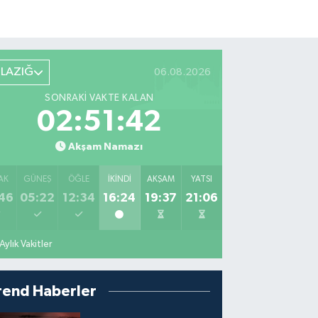
ELAZIĞ
06.08.2026
SONRAKI VAKTE KALAN
02:51:40
Akşam Namazı
AK
GÜNEŞ
ÖĞLE
İKINDI
AKŞAM
YATSI
46
05:22
12:34
16:24
19:37
21:06
Aylık Vakitler
rend Haberler