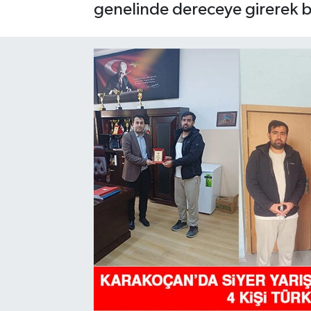
genelinde dereceye girerek bü
GÜNDEM
HABERDE İNSAN
KÜLTÜR-SANAT
MAGAZİN
MEDYA
ÖZEL HABER
POLİTİKA
SAĞLIK
SİYASET