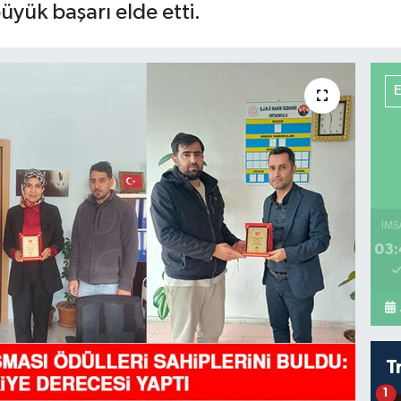
yük başarı elde etti.
İMS
03:
T
1