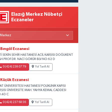
Elazığ Merkez Nöbetçi
Eczaneler
Bıngöl Eczanesi
Tİ SEKİN ŞEHİR HASTANESİ ACİL KARŞISI DOĞUKENT
H.PROF.DR. NACİ GÖRÜR BLV.NO:62 D
0 (424) 238 07 79
Yol Tarifi Al
Küçük Eczanesi
RAT ÜNİVERSİTESİ HASTANESİ POLİKLİNİK KAPISI
RŞISI ÜNİVERSİTE MAH. YAHYA KEMAL CADDESI
:40 C
0 (424) 237 68 56
Yol Tarifi Al