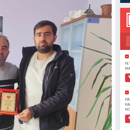
FE
MA
FI
KA
NO