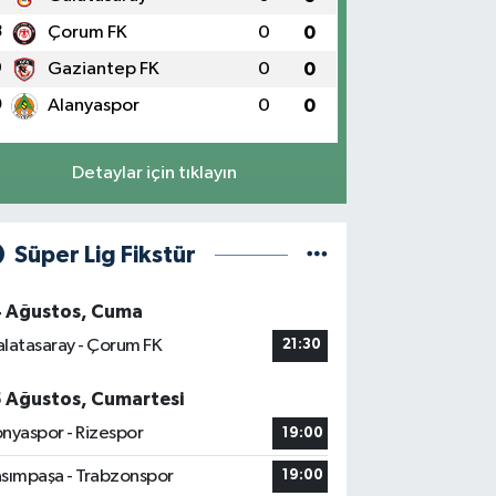
8
Çorum FK
0
0
9
Gaziantep FK
0
0
0
Alanyaspor
0
0
Detaylar için tıklayın
Süper Lig Fikstür
4 Ağustos, Cuma
latasaray - Çorum FK
21:30
5 Ağustos, Cumartesi
nyaspor - Rizespor
19:00
sımpaşa - Trabzonspor
19:00