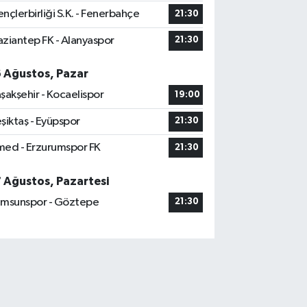
nçlerbirliği S.K. - Fenerbahçe
21:30
ziantep FK - Alanyaspor
21:30
6 Ağustos, Pazar
şakşehir - Kocaelispor
19:00
şiktaş - Eyüpspor
21:30
ed - Erzurumspor FK
21:30
7 Ağustos, Pazartesi
msunspor - Göztepe
21:30