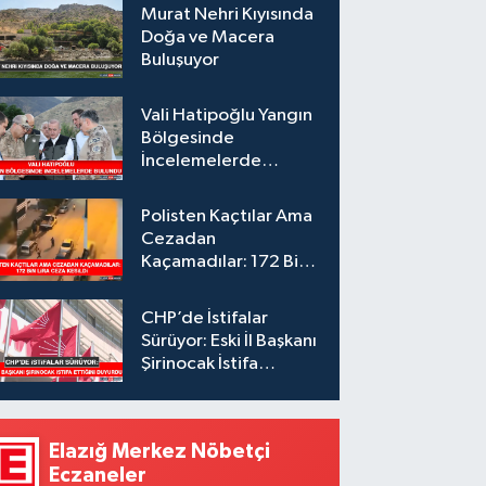
Murat Nehri Kıyısında
Doğa ve Macera
Buluşuyor
Vali Hatipoğlu Yangın
Bölgesinde
İncelemelerde
Bulundu
Polisten Kaçtılar Ama
Cezadan
Kaçamadılar: 172 Bin
Lira Ceza Kesildi
CHP’de İstifalar
Sürüyor: Eski İl Başkanı
Şirinocak İstifa
Ettiğini Duyurdu
Elazığ Merkez Nöbetçi
Eczaneler