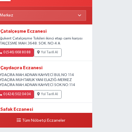
Çatalçeşme Eczanesi
ğukent Çatalçeşme Tokileri ikinci etap cami karşısı
TALÇEŞME MAH.3648. SOK. NO:4 A
0 (546) 668 80 88
Yol Tarifi Al
Çaydaçıra Eczanesi
YDAÇIRA MAH.ADNAN KAHVECİ BUL.NO 114
YDAÇIRA MUHTARLIK YANI ELAZIĞ-MERKEZ
YDAÇIRA MAH.ADNAN KAHVECİ SOK.NO:114
0 (424) 502 04 04
Yol Tarifi Al
Safak Eczanesi
ADİYE MAH. 1.HARPUT CAD. NO:16 E
Tüm Nöbetçi Eczaneler
0 (424) 233 01 75
Yol Tarifi Al