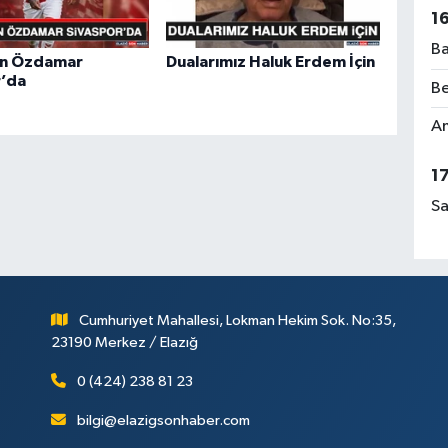
El
1
Ba
n Özdamar
Dualarımız Haluk Erdem İçin
r’da
Be
Rü
Am
No
1
Sa
Ça
Me
Cumhuriyet Mahallesi, Lokman Hekim Sok. No:35,
23190 Merkez / Elazığ
0 (424) 238 81 23
bilgi@elazigsonhaber.com