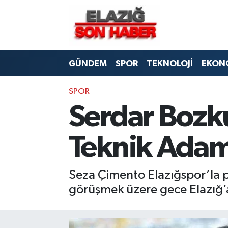
CANLI YAYIN
Merkez Hava Durumu
GÜNDEM
SPOR
TEKNOLOJİ
EKON
ASAYİŞ
Merkez Trafik Yoğunluk Haritası
BİLİM VE TEKNOLOJİ
Süper Lig Puan Durumu ve Fikstür
SPOR
Serdar Bozkur
DÜNYA
Tüm Manşetler
Teknik Adam
EĞİTİM
Son Dakika Haberleri
EKONOMİ
Haber Arşivi
Seza Çimento Elazığspor’la p
görüşmek üzere gece Elazığ’
ELAZIĞ
GENEL