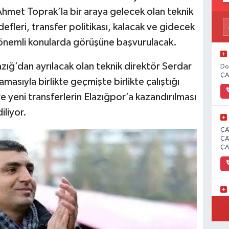
hmet Toprak’la bir araya gelecek olan teknik
leri, transfer politikası, kalacak ve gidecek
 önemli konularda görüşüne başvurulacak.
zığ’dan ayrılacak olan teknik direktör Serdar
Do
ÇA
asıyla birlikte geçmişte birlikte çalıştığı
e yeni transferlerin Elazığpor’a kazandırılması
iliyor.
ÇA
ÇA
ÇA
İC