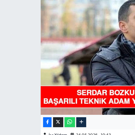
GÜNDEM
HABERDE İNSAN
KÜLTÜR-SANAT
MAGAZİN
MEDYA
ÖZEL HABER
POLİTİKA
SAĞLIK
SİYASET