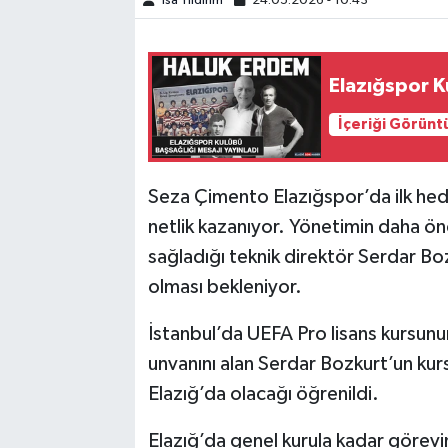
İsa Yıldırım
24.05.2026 - 10:43
SPOR
Elazığspor K
TEKNOLOJİ
İçeriği Görünt
YAŞAM
Seza Çimento Elazığspor’da ilk hede
netlik kazanıyor. Yönetimin daha ö
sağladığı teknik direktör Serdar B
olması bekleniyor.
İstanbul’da UEFA Pro lisans kursunu
unvanını alan Serdar Bozkurt’un ku
Elazığ’da olacağı öğrenildi.
Elazığ’da genel kurula kadar göre