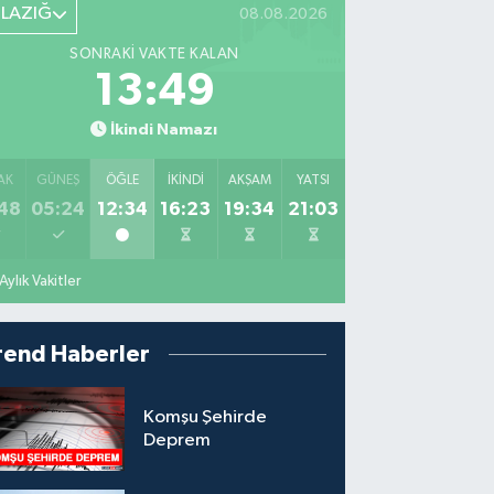
ELAZIĞ
08.08.2026
SONRAKI VAKTE KALAN
13:48
İkindi Namazı
AK
GÜNEŞ
ÖĞLE
İKINDI
AKŞAM
YATSI
48
05:24
12:34
16:23
19:34
21:03
Aylık Vakitler
rend Haberler
Komşu Şehirde
Deprem