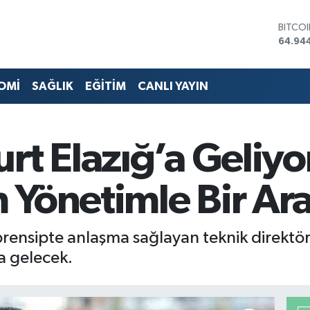
DOLA
47,74
EURO
55,25
STERL
OMİ
SAĞLIK
EĞİTİM
CANLI YAYIN
64,481
GRAM 
6660.
BİST1
t Elazığ’a Geliyor
13.779
BITCO
64.94
 Yönetimle Bir Ar
rensipte anlaşma sağlayan teknik direktö
a gelecek.