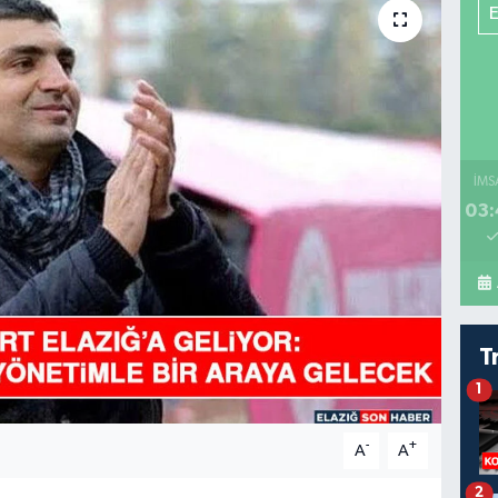
İMS
03:
T
1
-
+
A
A
2