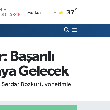
°
R
37
Merkez
36
%0.18
10
%0.32
İN
1
%0.38
ALTIN
55
%0.03
00
: Başarılı
%-14
IN
4,08
%-0.18
aya Gelecek
r Serdar Bozkurt, yönetimle