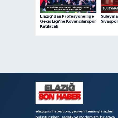
Elazığ’dan Profesyonelliğe
Süleyma
Geçiş Ligi’ne Kovancılarspor
Sivaspo
Katılacak
elazigsonhabercom, yepyeni temasıyla sizleri
buluştururken, sadelik ve modernizmi bir araya