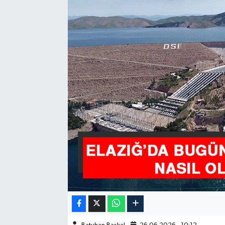
GÜNDEM
HABERDE İNSAN
KÜLTÜR-SANAT
MAGAZİN
MEDYA
ÖZEL HABER
POLİTİKA
SAĞLIK
SİYASET