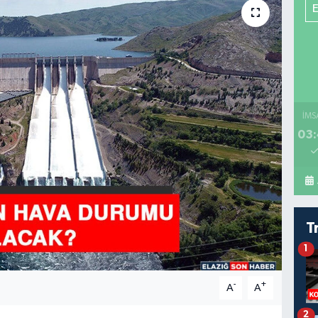
İMS
03:
T
1
-
+
A
A
2