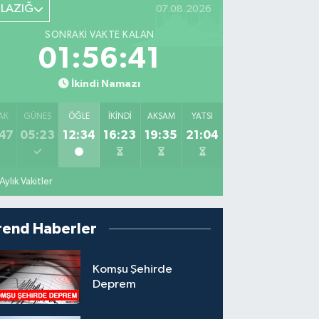
ELAZIĞ
07.08.2026
SONRAKI VAKTE KALAN
01:56:40
İkindi Namazı
AK
GÜNEŞ
ÖĞLE
İKINDI
AKŞAM
YATSI
47
05:23
12:34
16:23
19:35
21:04
Aylık Vakitler
rend Haberler
Komşu Şehirde
Deprem