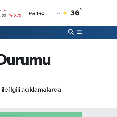
IN
,53
%-0.76
°
36
R
Merkez
69
%0.17
65
%0.01
N
7
%0.02
ALTIN
9
%2.12
0
a Durumu
%64
le ilgili açıklamalarda