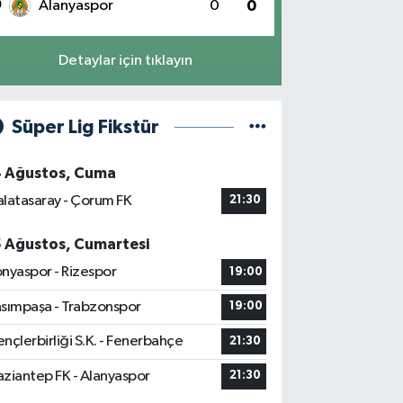
0
Alanyaspor
0
0
Detaylar için tıklayın
Süper Lig Fikstür
4 Ağustos, Cuma
latasaray - Çorum FK
21:30
5 Ağustos, Cumartesi
nyaspor - Rizespor
19:00
sımpaşa - Trabzonspor
19:00
nçlerbirliği S.K. - Fenerbahçe
21:30
ziantep FK - Alanyaspor
21:30