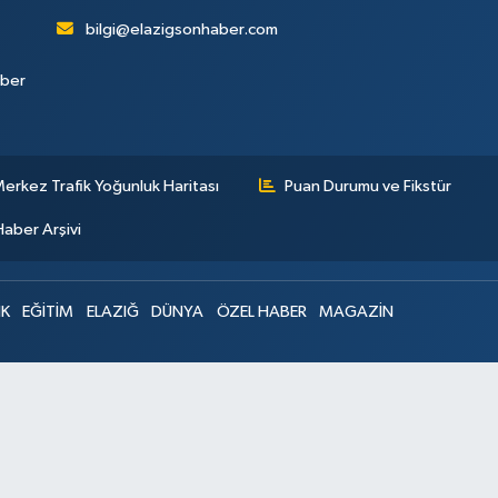
bilgi@elazigsonhaber.com
aber
erkez Trafik Yoğunluk Haritası
Puan Durumu ve Fikstür
Haber Arşivi
IK
EĞİTİM
ELAZIĞ
DÜNYA
ÖZEL HABER
MAGAZİN