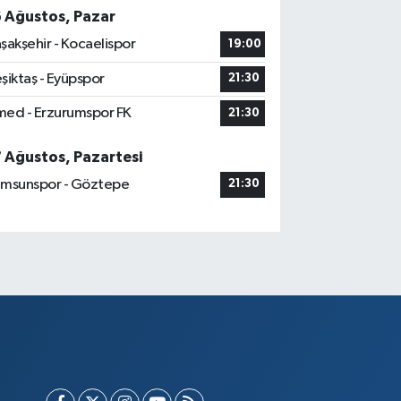
6 Ağustos, Pazar
şakşehir - Kocaelispor
19:00
şiktaş - Eyüpspor
21:30
ed - Erzurumspor FK
21:30
7 Ağustos, Pazartesi
msunspor - Göztepe
21:30