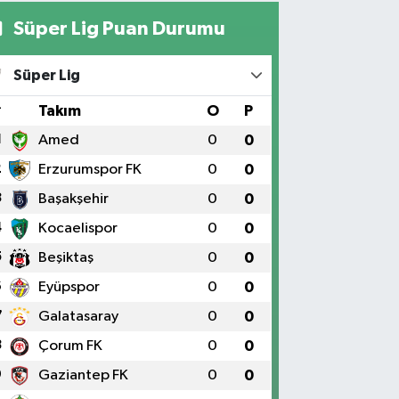
Süper Lig Puan Durumu
Yıldız Eczanesi
RAT ÜNÜVERSİTESİ HASTANESİNİN KARŞISI TRAFİK
Süper Lig
IKLARININ YANI Üniversite Mah.Yunus Emre Bulvarı
:2 A
#
Takım
O
P
0 (424) 236 61 40
Yol Tarifi Al
1
Amed
0
0
2
Erzurumspor FK
0
0
3
Başakşehir
0
0
4
Kocaelispor
0
0
5
Beşiktaş
0
0
6
Eyüpspor
0
0
7
Galatasaray
0
0
8
Çorum FK
0
0
9
Gaziantep FK
0
0