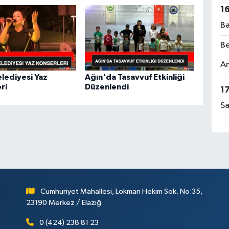
1
Ba
Be
Am
elediyesi Yaz
Ağın'da Tasavvuf Etkinliği
ri
Düzenlendi
1
Sa
Cumhuriyet Mahallesi, Lokman Hekim Sok. No:35,
23190 Merkez / Elazığ
0 (424) 238 81 23