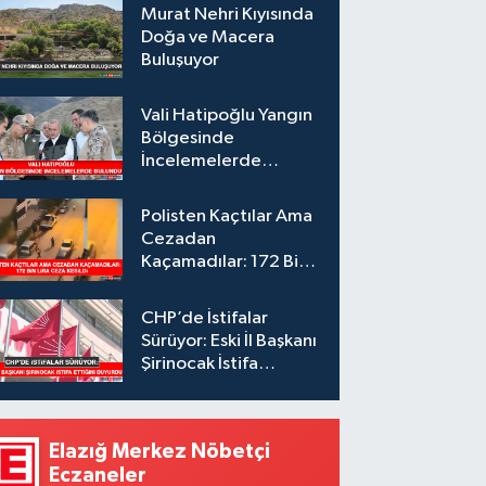
Murat Nehri Kıyısında
Doğa ve Macera
Buluşuyor
Vali Hatipoğlu Yangın
Bölgesinde
İncelemelerde
Bulundu
Polisten Kaçtılar Ama
Cezadan
Kaçamadılar: 172 Bin
Lira Ceza Kesildi
CHP’de İstifalar
Sürüyor: Eski İl Başkanı
Şirinocak İstifa
Ettiğini Duyurdu
Elazığ Merkez Nöbetçi
Eczaneler