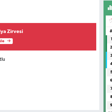
FI
IŞ
No
ya Zirvesi
üle
tlu