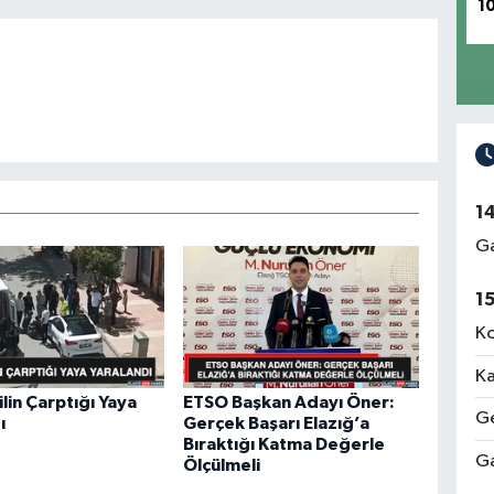
1
1
Ga
1
Ko
Ka
in Çarptığı Yaya
ETSO Başkan Adayı Öner:
Ge
ı
Gerçek Başarı Elazığ’a
Bıraktığı Katma Değerle
Ga
Ölçülmeli