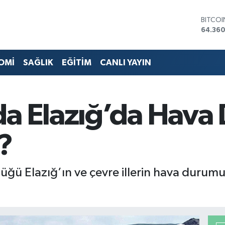
BITCO
64.360
DOLA
47,70
EURO
55,02
OMİ
SAĞLIK
EĞİTİM
CANLI YAYIN
STERLİ
64,189
GRAM 
6618.4
BİST10
da Elazığ’da Hav
13.887
?
ğü Elazığ’ın ve çevre illerin hava durumu i