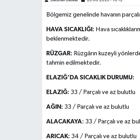
Batuhan Baskal
26.06.2026 - 10:12
Bölgemiz genelinde havanın parçalı
SPOR
HAVA SICAKLIĞI:
Hava sıcaklıkları
TEKNOLOJİ
beklenmektedir.
YAŞAM
RÜZGAR:
Rüzgârın kuzeyli yönlerde
tahmin edilmektedir.
ELAZIĞ’DA SICAKLIK DURUMU:
ELAZIĞ:
33 / Parçalı ve az bulutlu
AĞIN:
33 / Parçalı ve az bulutlu
ALACAKAYA
: 33 / Parçalı ve az bu
ARICAK:
34 / Parçalı ve az bulutlu