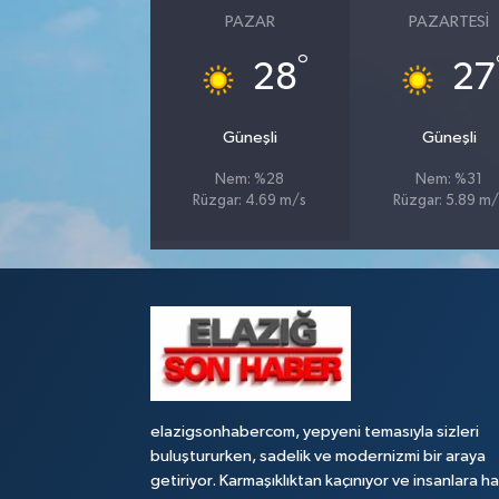
PAZAR
PAZARTESI
SPOR
°
28
27
TEKNOLOJİ
Güneşli
Güneşli
YAŞAM
Nem: %28
Nem: %31
Rüzgar: 4.69 m/s
Rüzgar: 5.89 m/
elazigsonhabercom, yepyeni temasıyla sizleri
buluştururken, sadelik ve modernizmi bir araya
getiriyor. Karmaşıklıktan kaçınıyor ve insanlara h