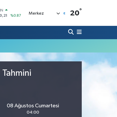
°
IN
20
Merkez
0,21
%0.87
R
36
%0.18
10
%0.32
İN
11
%0.38
ALTIN
.55
%0.03
00
9
%-14
u Tahmini
08 Ağustos Cumartesi
04:00