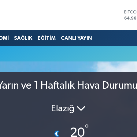
BITCO
64.96
DOLA
47,74
EURO
OMİ
SAĞLIK
EĞİTİM
CANLI YAYIN
55,25
STERL
u
64,48
GRAM 
6660
BİST1
13.77
arın ve 1 Haftalık Hava Durum
Elazığ
°
20