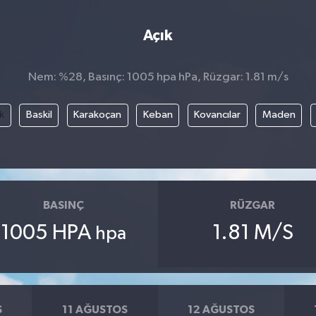
Açık
Nem: %28, Basınç: 1005 hpa hPa, Rüzgar: 1.81 m/s
k
Baskil
Karakoçan
Keban
Kovancılar
Maden
BASINÇ
RÜZGAR
1005 HPA
1.81 M/S
hpa
S
11 AĞUSTOS
12 AĞUSTOS