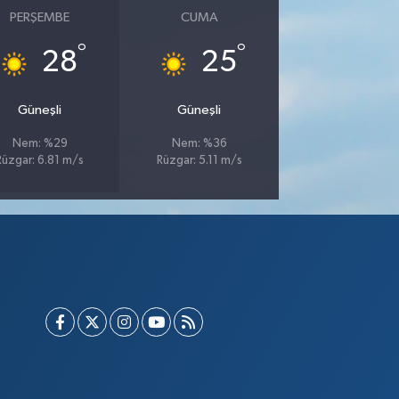
PERŞEMBE
CUMA
°
°
28
25
Güneşli
Güneşli
Nem: %29
Nem: %36
Rüzgar: 6.81 m/s
Rüzgar: 5.11 m/s