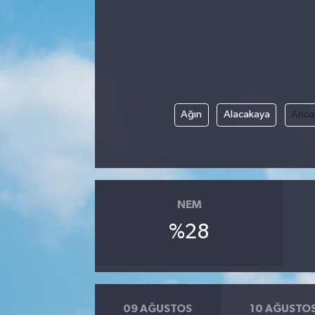
GÜNDEM
HABERDE İNSAN
KÜLTÜR-SANAT
Ağın
Alacakaya
Arıca
MAGAZİN
MEDYA
ÖZEL HABER
NEM
%28
POLİTİKA
SAĞLIK
09 AĞUSTOS
10 AĞUSTO
SİYASET