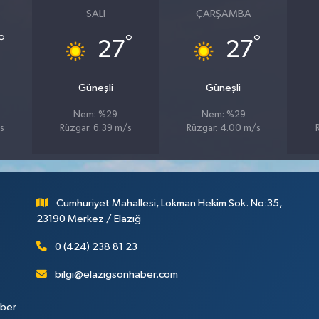
SALI
ÇARŞAMBA
°
°
°
27
27
Güneşli
Güneşli
Nem: %29
Nem: %29
s
Rüzgar: 6.39 m/s
Rüzgar: 4.00 m/s
Cumhuriyet Mahallesi, Lokman Hekim Sok. No:35,
23190 Merkez / Elazığ
0 (424) 238 81 23
bilgi@elazigsonhaber.com
aber