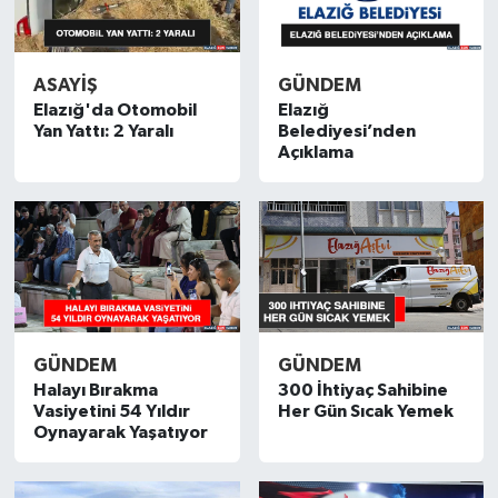
SPOR
ASAYİŞ
GÜNDEM
TEKNOLOJİ
Elazığ'da Otomobil
Elazığ
Yan Yattı: 2 Yaralı
Belediyesi’nden
Açıklama
YAŞAM
GÜNDEM
GÜNDEM
Halayı Bırakma
300 İhtiyaç Sahibine
Vasiyetini 54 Yıldır
Her Gün Sıcak Yemek
Oynayarak Yaşatıyor