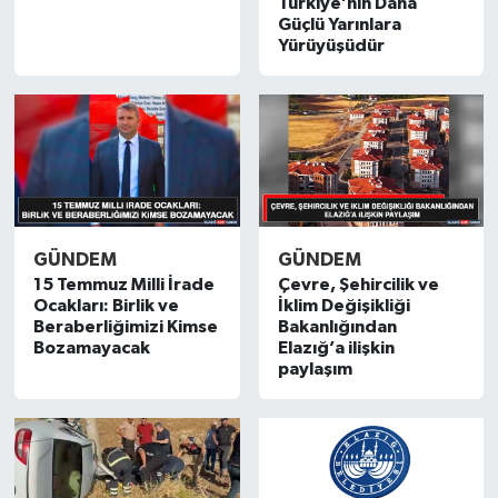
Türkiye’nin Daha
Güçlü Yarınlara
GÜNDEM
Yürüyüşüdür
HABERDE İNSAN
KÜLTÜR-SANAT
MAGAZİN
GÜNDEM
GÜNDEM
MEDYA
15 Temmuz Milli İrade
Çevre, Şehircilik ve
Ocakları: Birlik ve
İklim Değişikliği
ÖZEL HABER
Beraberliğimizi Kimse
Bakanlığından
Bozamayacak
Elazığ’a ilişkin
paylaşım
POLİTİKA
SAĞLIK
SİYASET