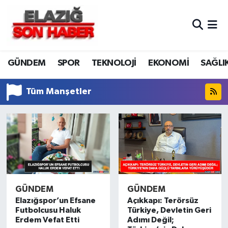
CANLI YAYIN
Merkez Hava Durumu
GÜNDEM
SPOR
TEKNOLOJİ
EKONOMİ
SAĞLI
ASAYİŞ
Merkez Trafik Yoğunluk Haritası
BİLİM VE TEKNOLOJİ
Süper Lig Puan Durumu ve Fikstür
Tüm Manşetler
DÜNYA
Tüm Manşetler
EĞİTİM
Son Dakika Haberleri
EKONOMİ
Haber Arşivi
GÜNDEM
GÜNDEM
ELAZIĞ
Elazığspor’un Efsane
Açıkkapı: Terörsüz
Futbolcusu Haluk
Türkiye, Devletin Geri
Erdem Vefat Etti
Adımı Değil;
GENEL