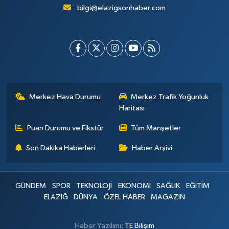
bilgi@elazigsonhaber.com
Merkez Hava Durumu
Merkez Trafik Yoğunluk
Haritası
Puan Durumu ve Fikstür
Tüm Manşetler
Son Dakika Haberleri
Haber Arşivi
GÜNDEM
SPOR
TEKNOLOJİ
EKONOMİ
SAĞLIK
EĞİTİM
ELAZIĞ
DÜNYA
ÖZEL HABER
MAGAZİN
Haber Yazılımı:
TE Bilişim