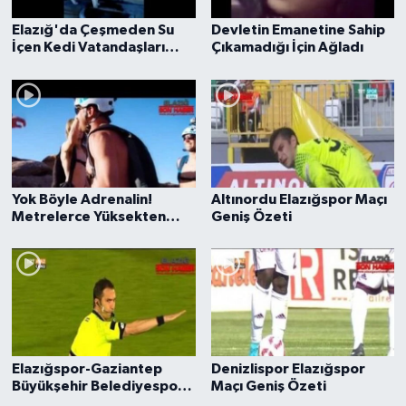
Elazığ'da Çeşmeden Su
Devletin Emanetine Sahip
İçen Kedi Vatandaşları
Çıkamadığı İçin Ağladı
Gülümsetti
Yok Böyle Adrenalin!
Altınordu Elazığspor Maçı
Metrelerce Yüksekten
Geniş Özeti
Kayarak Atladılar!
Elazığspor-Gaziantep
Denizlispor Elazığspor
Büyükşehir Belediyespor
Maçı Geniş Özeti
Maçı Geniş Özeti