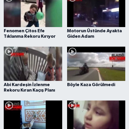
SPOR
TEKNOLOJİ
Fenomen Çitos Efe
Motorun Üstünde Ayakta
Tıklanma Rekoru Kırıyor
Giden Adam
YAŞAM
Abi Kardeşin İzlenme
Böyle Kaza Görülmedi
Rekoru Kıran Kaçış Planı