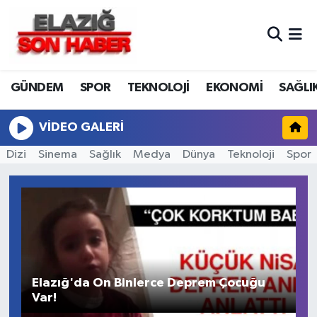
CANLI YAYIN
Merkez Hava Durumu
GÜNDEM
SPOR
TEKNOLOJİ
EKONOMİ
SAĞLI
ASAYİŞ
Merkez Trafik Yoğunluk Haritası
BİLİM VE TEKNOLOJİ
Süper Lig Puan Durumu ve Fikstür
VIDEO GALERI
Dizi
Sinema
Sağlık
Medya
Dünya
Teknoloji
Spor
DÜNYA
Tüm Manşetler
EĞİTİM
Son Dakika Haberleri
EKONOMİ
Haber Arşivi
ELAZIĞ
Elazığ'da On Binlerce Deprem Çocuğu
Var!
S
GENEL