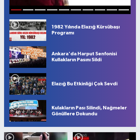
GÜNDEM
1
2
3
4
5
6
7
8
9
10
HABERDE İNSAN
1982 Yılında Elazığ Kürsübaşı
Programı
KÜLTÜR-SANAT
Ankara'da Harput Senfonisi
MAGAZİN
Kullakların Pasını Sildi
MEDYA
Elazığ Bu Etkinliği Çok Sevdi
ÖZEL HABER
POLİTİKA
Kulakların Pası Silindi, Nağmeler
Gönüllere Dokundu
SAĞLIK
SİYASET