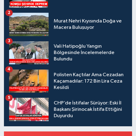
2
Murat Nehri Kıyısında Doğa ve
Macera Buluşuyor
3
Vali Hatipoğlu Yangın
Bölgesinde İncelemelerde
Bulundu
4
Polisten Kaçtılar Ama Cezadan
Kaçamadılar: 172 Bin Lira Ceza
Kesildi
5
CHP’de İstifalar Sürüyor: Eski İl
Başkanı Şirinocak İstifa Ettiğini
Duyurdu