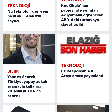
TEKNOLOJİ
Koç Okulu'nun
TEKNOLOJİ
projesinde yer alan
Nu Teknoloji'den yeni
Adıyamanlı öğrenciler
nesil akıllı elektrik
ABD'deki turnuvaya
sayacı
davet edildi
TEKNOLOJİ
EY Responsible AI
BILIM
Araştırması yayımlandı
Yandex Search
Türkiye, yapay zekalı
aramayla kullanıcı
kitlesini yüzde 75
artırdı