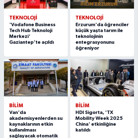
TEKNOLOJİ
TEKNOLOJİ
'Vodafone Business
Erzurum'da öğrenciler
Tech Hub Teknoloji
küçük yaşta tarım ile
Merkezi'
teknolojinin
Gaziantep'te açıldı
entegrasyonunu
öğreniyor
BILIM
BILIM
Van'da
HDI Sigorta, 'TX
akademisyenlerden su
Mobility Week 2025
kaynaklarının etkin
China' etkinliğine
kullanılması
katıldı
sağlayacak otomatik