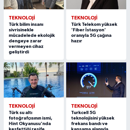
TEKNOLOJİ
TEKNOLOJİ
Türk bilim insanı
Türk Telekom yüksek
sivrisinekle
'Fiber İstasyon'
mücadelede ekolojik
oranıyla 5G çağına
dengeye zarar
hazır
vermeyen cihaz
geliştirdi
TEKNOLOJİ
TEKNOLOJİ
Türk su altı
Turkcell 5G
fotoğrafçısının ismi,
teknolojisini yüksek
Hint Okyanusu'nda
frekans bandı ve
keşfettiği resife
kapsama alanıyla