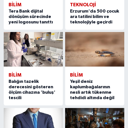
BILIM
TEKNOLOJİ
Tera Bank dijital
Erzurum'da 500 çocuk
dönüşüm sürecinde
ara tatilini bilim ve
yeni logosunu tanıttı
teknolojiyle geçirdi
BILIM
BILIM
Balığın tazelik
Yeşil deniz
derecesini gösteren
kaplumbağalarının
ölçüm cihazına 'buluş'
nesli artık tükenme
tescili
tehdidi altında değil