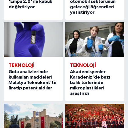
'Empa 2.0' ile kabuk
otomobil sektörünün
değiştiriyor
geleceği öğrencileri
yetiştiriyor
TEKNOLOJİ
TEKNOLOJİ
Gıda analizlerinde
Akademisyenler
kullanılan maddeleri
Karadeniz'de bazı
Malatya Teknokent'te
balık türlerinde
üretip patent aldılar
mikroplastikleri
araştırdı