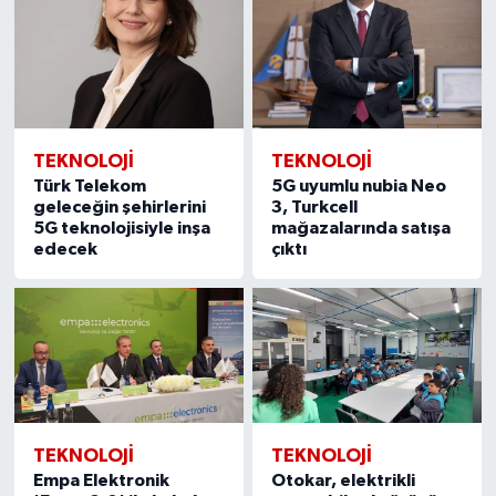
TEKNOLOJİ
TEKNOLOJİ
Türk Telekom
5G uyumlu nubia Neo
geleceğin şehirlerini
3, Turkcell
5G teknolojisiyle inşa
mağazalarında satışa
edecek
çıktı
TEKNOLOJİ
TEKNOLOJİ
Empa Elektronik
Otokar, elektrikli