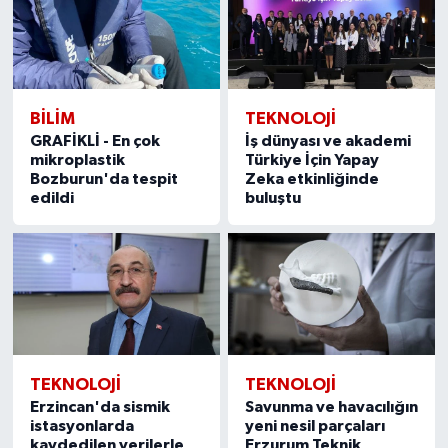
SPOR
TEKNOLOJİ
BILIM
TEKNOLOJİ
GRAFİKLİ - En çok
İş dünyası ve akademi
YAŞAM
mikroplastik
Türkiye İçin Yapay
Bozburun'da tespit
Zeka etkinliğinde
edildi
buluştu
TEKNOLOJİ
TEKNOLOJİ
Erzincan'da sismik
Savunma ve havacılığın
istasyonlarda
yeni nesil parçaları
kaydedilen verilerle
Erzurum Teknik