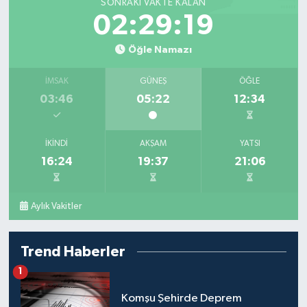
SONRAKI VAKTE KALAN
02:29:18
Öğle Namazı
İMSAK
GÜNEŞ
ÖĞLE
03:46
05:22
12:34
İKINDI
AKŞAM
YATSI
16:24
19:37
21:06
Aylık Vakitler
Trend Haberler
1
Komşu Şehirde Deprem