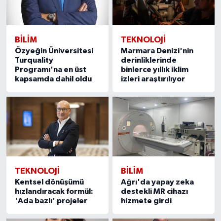
BILIM
TEKNOLOJİ
Özyeğin Üniversitesi
Marmara Denizi'nin
Turquality
derinliklerinde
Programı'na en üst
binlerce yıllık iklim
kapsamda dahil oldu
izleri araştırılıyor
TEKNOLOJİ
BILIM
Kentsel dönüşümü
Ağrı'da yapay zeka
hızlandıracak formül:
destekli MR cihazı
'Ada bazlı' projeler
hizmete girdi