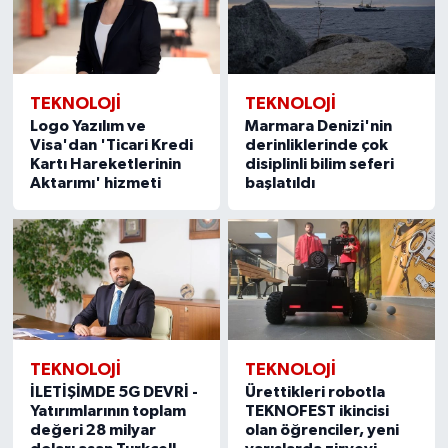
TEKNOLOJİ
TEKNOLOJİ
Logo Yazılım ve
Marmara Denizi'nin
Visa'dan 'Ticari Kredi
derinliklerinde çok
Kartı Hareketlerinin
disiplinli bilim seferi
Aktarımı' hizmeti
başlatıldı
TEKNOLOJİ
TEKNOLOJİ
İLETİŞİMDE 5G DEVRİ -
Ürettikleri robotla
Yatırımlarının toplam
TEKNOFEST ikincisi
değeri 28 milyar
olan öğrenciler, yeni