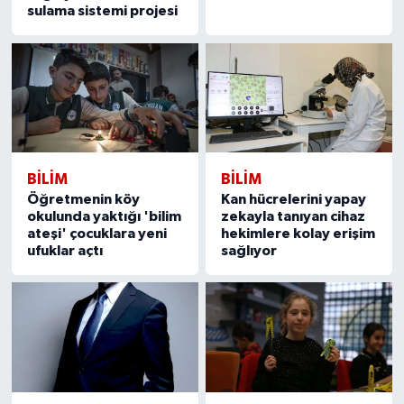
sulama sistemi projesi
BILIM
BILIM
Öğretmenin köy
Kan hücrelerini yapay
okulunda yaktığı 'bilim
zekayla tanıyan cihaz
ateşi' çocuklara yeni
hekimlere kolay erişim
ufuklar açtı
sağlıyor