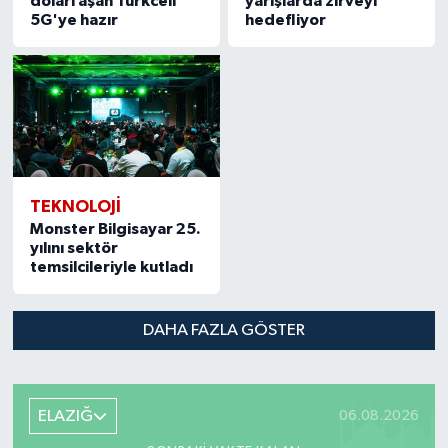
doları aşan Turkcell
yarışlarda zirveyi
5G'ye hazır
hedefliyor
TEKNOLOJİ
Monster Bilgisayar 25.
yılını sektör
temsilcileriyle kutladı
DAHA FAZLA GÖSTER
ELAZIĞ
06.08.2026