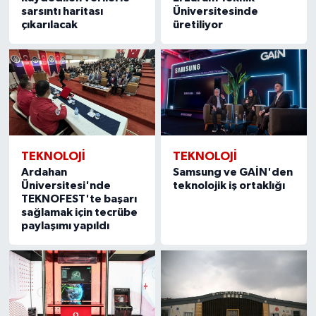
sarsıntı haritası
Üniversitesinde
çıkarılacak
üretiliyor
TEKNOLOJİ
TEKNOLOJİ
Ardahan
Samsung ve GAİN'den
Üniversitesi'nde
teknolojik iş ortaklığı
TEKNOFEST'te başarı
sağlamak için tecrübe
paylaşımı yapıldı