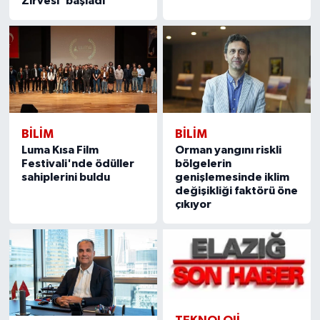
Zirvesi' başladı
BILIM
BILIM
Luma Kısa Film
Orman yangını riskli
Festivali'nde ödüller
bölgelerin
sahiplerini buldu
genişlemesinde iklim
değişikliği faktörü öne
çıkıyor