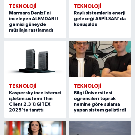
TEKNOLOJİ
TEKNOLOJİ
Marmara Denizi'ni
Raylı sistemlerin enerji
inceleyen ALEMDAR II
geleceği ASPİLSAN'da
gemisi güneyde
konuşuldu
müsilaja rastlamadı
TEKNOLOJİ
TEKNOLOJİ
Kaspersky ince istemci
Bilgi Üniversitesi
işletim sistemi Thin
öğrencileri toprak
Client 2.3'ü GITEX
nemine göre sulama
2025'te tanıttı
yapan sistem geliştirdi