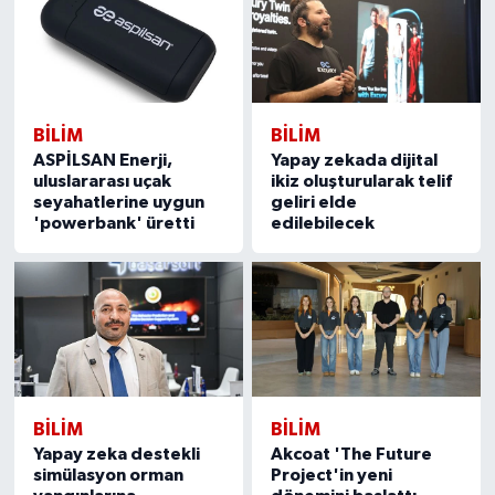
BILIM
BILIM
ASPİLSAN Enerji,
Yapay zekada dijital
uluslararası uçak
ikiz oluşturularak telif
seyahatlerine uygun
geliri elde
'powerbank' üretti
edilebilecek
BILIM
BILIM
Yapay zeka destekli
Akcoat 'The Future
simülasyon orman
Project'in yeni