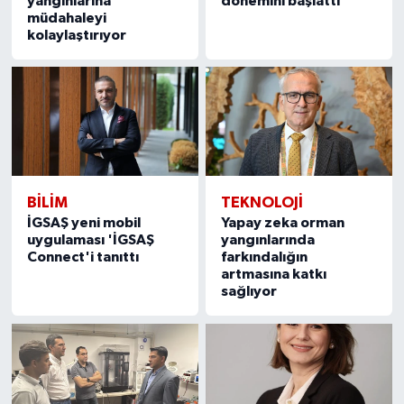
yangınlarına
dönemini başlattı
müdahaleyi
kolaylaştırıyor
BILIM
TEKNOLOJİ
İGSAŞ yeni mobil
Yapay zeka orman
uygulaması 'İGSAŞ
yangınlarında
Connect'i tanıttı
farkındalığın
artmasına katkı
sağlıyor