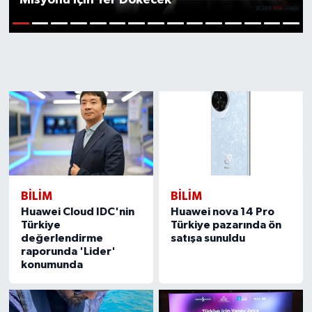
GÜNDEM
1
2
3
4
5
6
7
8
9
10
11
12
13
14
15
HABERDE İNSAN
KÜLTÜR-SANAT
MAGAZİN
MEDYA
BILIM
BILIM
ÖZEL HABER
Huawei Cloud IDC'nin
Huawei nova 14 Pro
Türkiye
Türkiye pazarında ön
POLİTİKA
değerlendirme
satışa sunuldu
raporunda 'Lider'
konumunda
SAĞLIK
SİYASET