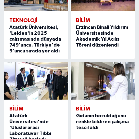
TEKNOLOJİ
BILIM
Atatürk Üniversitesi,
Erzincan Binali Yıldırım
'Leiden'in 2025
Üniversitesinde
çalışmasında dünyada
Akademik Yıl Açılış
749'uncu, Türkiye'de
Töreni düzenlendi
9'uncu sırada yer aldı
BILIM
BILIM
Atatürk
Gıdanın bozulduğunu
Üniversitesi'nde
renkle bildiren çalışma
'Uluslararası
tescil aldı
Laboratuvar Tıbbı