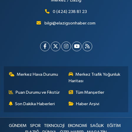
Merkez / Elazığ
0 (424) 238 81 23
bilgi@elazigsonhaber.com
Merkez Hava Durumu
Merkez Trafik Yoğunluk
Haritası
Puan Durumu ve Fikstür
Tüm Manşetler
Son Dakika Haberleri
Haber Arşivi
GÜNDEM
SPOR
TEKNOLOJİ
EKONOMİ
SAĞLIK
EĞİTİM