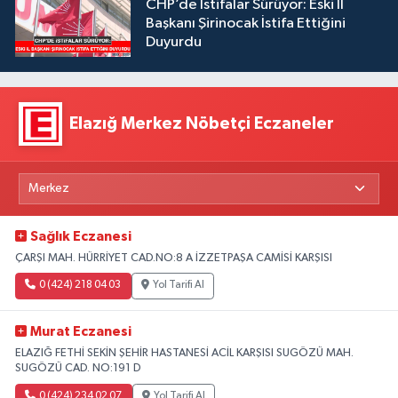
CHP’de İstifalar Sürüyor: Eski İl
Başkanı Şirinocak İstifa Ettiğini
Duyurdu
Elazığ Merkez Nöbetçi Eczaneler
Sağlık Eczanesi
ÇARŞI MAH. HÜRRİYET CAD.NO:8 A İZZETPAŞA CAMİSİ KARŞISI
0 (424) 218 04 03
Yol Tarifi Al
Murat Eczanesi
ELAZIĞ FETHİ SEKİN ŞEHİR HASTANESİ ACİL KARŞISI SUGÖZÜ MAH.
SUGÖZÜ CAD. NO:191 D
0 (424) 234 02 07
Yol Tarifi Al