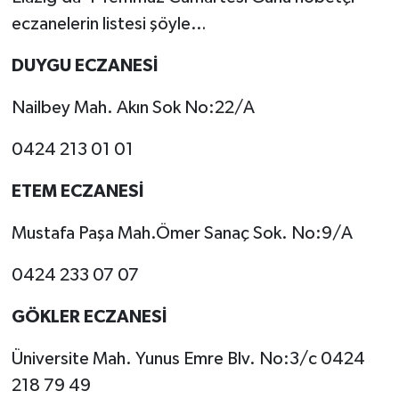
eczanelerin listesi şöyle…
SPOR
DUYGU ECZANESİ
TEKNOLOJİ
Nailbey Mah. Akın Sok No:22/A
YAŞAM
0424 213 01 01
ETEM ECZANESİ
Mustafa Paşa Mah.Ömer Sanaç Sok. No:9/A
0424 233 07 07
GÖKLER ECZANESİ
Üniversite Mah. Yunus Emre Blv. No:3/c 0424
218 79 49