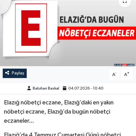
GÜNDEM
HABERDE İNSAN
KÜLTÜR-SANAT
MAGAZİN
MEDYA
Paylaş
-
+
A
A
ÖZEL HABER
Batuhan Baskal
04.07.2026 - 10:40
Elazığ nöbetçi eczane, Elazığ’daki en yakın
POLİTİKA
nöbetçi eczane, Elazığ’da bugün nöbetçi
SAĞLIK
eczaneler…
SİYASET
Elazığ’da 4 Temmuz Cumartesi Günü nöbetçi