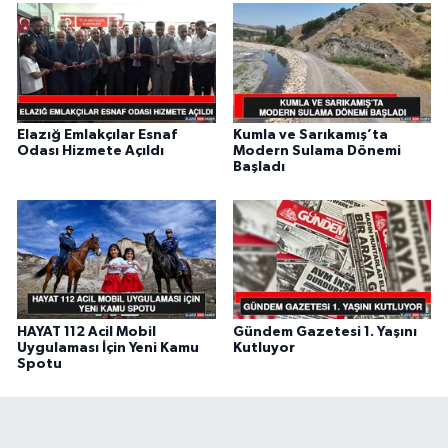
Elazığ Emlakçılar Esnaf
Kumla ve Sarıkamış’ta
Odası Hizmete Açıldı
Modern Sulama Dönemi
Başladı
HAYAT 112 Acil Mobil
Gündem Gazetesi 1. Yaşını
Uygulaması İçin Yeni Kamu
Kutluyor
Spotu