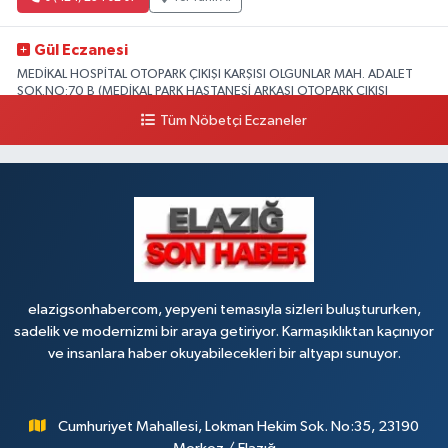
Gül Eczanesi
MEDİKAL HOSPİTAL OTOPARK ÇIKIŞI KARŞISI OLGUNLAR MAH. ADALET
SOK.NO:70 B (MEDİKAL PARK HASTANESİ ARKASI OTOPARK ÇIKIŞI
KARŞISI)
Tüm Nöbetçi Eczaneler
0 (424) 236 52 18
Yol Tarifi Al
Yıldız Eczanesi
FIRAT ÜNÜVERSİTESİ HASTANESİNİN KARŞISI TRAFİK IŞIKLARININ YANI
Üniversite Mah.Yunus Emre Bulvarı No:2 A
0 (424) 236 61 40
Yol Tarifi Al
elazigsonhabercom, yepyeni temasıyla sizleri buluştururken,
sadelik ve modernizmi bir araya getiriyor. Karmaşıklıktan kaçınıyor
ve insanlara haber okuyabilecekleri bir altyapı sunuyor.
Cumhuriyet Mahallesi, Lokman Hekim Sok. No:35, 23190