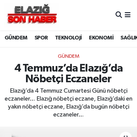
CANLI YAYIN
Merkez Hava Durumu
GÜNDEM
SPOR
TEKNOLOJİ
EKONOMİ
SAĞLI
ASAYİŞ
Merkez Trafik Yoğunluk Haritası
BİLİM VE TEKNOLOJİ
Süper Lig Puan Durumu ve Fikstür
GÜNDEM
4 Temmuz’da Elazığ’da
DÜNYA
Tüm Manşetler
Nöbetçi Eczaneler
EĞİTİM
Son Dakika Haberleri
Elazığ’da 4 Temmuz Cumartesi Günü nöbetçi
eczaneler… Elazığ nöbetçi eczane, Elazığ’daki en
EKONOMİ
Haber Arşivi
yakın nöbetçi eczane, Elazığ’da bugün nöbetçi
eczaneler…
ELAZIĞ
GENEL