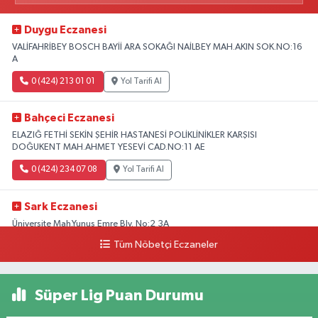
Duygu Eczanesi
VALİFAHRİBEY BOSCH BAYİİ ARA SOKAĞI NAİLBEY MAH.AKIN SOK.NO:16
A
0 (424) 213 01 01
Yol Tarifi Al
Bahçeci Eczanesi
ELAZIĞ FETHİ SEKİN ŞEHİR HASTANESİ POLİKLİNİKLER KARŞISI
DOĞUKENT MAH.AHMET YESEVİ CAD.NO:11 AE
0 (424) 234 07 08
Yol Tarifi Al
Sark Eczanesi
Üniversite Mah.Yunus Emre Blv. No:2 3A
Tüm Nöbetçi Eczaneler
0 (424) 212 49 34
Yol Tarifi Al
Irmak Eczanesi
Süper Lig Puan Durumu
BELEDİYE KARŞISI ÖZTUNÇ AVM 300 METRE AŞAĞI CADDE Sürsürü
Mahallesi ŞEHİT MİMAR F. MEHMET BAKAR SOKAĞI NO:41