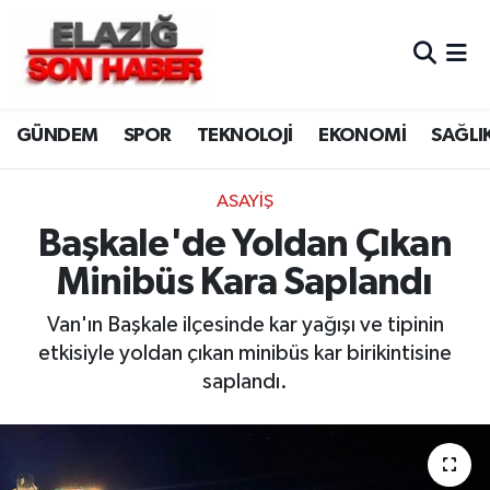
CANLI YAYIN
Merkez Hava Durumu
GÜNDEM
SPOR
TEKNOLOJİ
EKONOMİ
SAĞLI
ASAYİŞ
Merkez Trafik Yoğunluk Haritası
BİLİM VE TEKNOLOJİ
Süper Lig Puan Durumu ve Fikstür
ASAYİŞ
Başkale'de Yoldan Çıkan
DÜNYA
Tüm Manşetler
Minibüs Kara Saplandı
EĞİTİM
Son Dakika Haberleri
Van'ın Başkale ilçesinde kar yağışı ve tipinin
etkisiyle yoldan çıkan minibüs kar birikintisine
EKONOMİ
Haber Arşivi
saplandı.
ELAZIĞ
GENEL