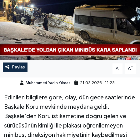
GÜNDEM
HABERDE İNSAN
KÜLTÜR-SANAT
MAGAZİN
Paylaş
-
+
A
A
MEDYA
Muhammed Yadin Yılmaz
21.03.2026 - 11:23
ÖZEL HABER
Edinilen bilgilere göre, olay, dün gece saatlerinde
Başkale Koru mevkiinde meydana geldi.
POLİTİKA
Başkale'den Koru istikametine doğru gelen ve
SAĞLIK
sürücüsünün kimliği ile plakası öğrenilemeyen
minibus, direksiyon hakimiyetinin kaybedilmesi
SİYASET