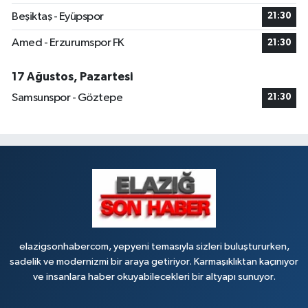
Beşiktaş - Eyüpspor
21:30
Amed - Erzurumspor FK
21:30
17 Ağustos, Pazartesi
Samsunspor - Göztepe
21:30
elazigsonhabercom, yepyeni temasıyla sizleri buluştururken,
sadelik ve modernizmi bir araya getiriyor. Karmaşıklıktan kaçınıyor
ve insanlara haber okuyabilecekleri bir altyapı sunuyor.