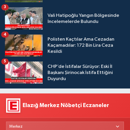
3
Vali Hatipoğlu Yangın Bölgesinde
İncelemelerde Bulundu
4
Polisten Kaçtılar Ama Cezadan
Kaçamadılar: 172 Bin Lira Ceza
Kesildi
5
CHP’de İstifalar Sürüyor: Eski İl
Başkanı Şirinocak İstifa Ettiğini
Duyurdu
Elazığ Merkez Nöbetçi Eczaneler