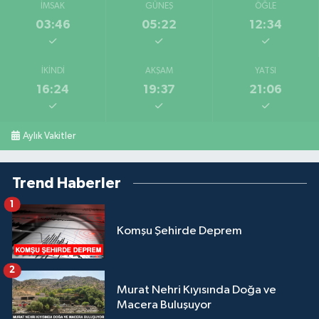
İMSAK
GÜNEŞ
ÖĞLE
03:46
05:22
12:34
İKINDI
AKŞAM
YATSI
16:24
19:37
21:06
Aylık Vakitler
Trend Haberler
1
Komşu Şehirde Deprem
2
Murat Nehri Kıyısında Doğa ve
Macera Buluşuyor