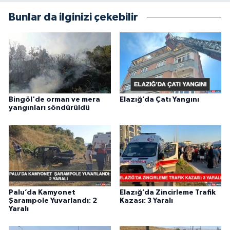
Bunlar da ilginizi çekebilir
Bingöl'de orman ve mera
Elazığ’da Çatı Yangını
yangınları söndürüldü
Palu’da Kamyonet
Elazığ’da Zincirleme Trafik
Şarampole Yuvarlandı: 2
Kazası: 3 Yaralı
Yaralı