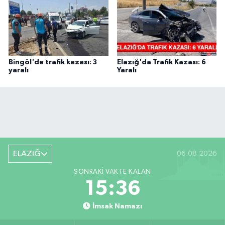
Bingöl'de trafik kazası: 3
Elazığ'da Trafik Kazası: 6
yaralı
Yaralı
ELAZIĞ
06.08.2026
SONRAKI VAKTE KALAN
15:35
İmsak Namazı