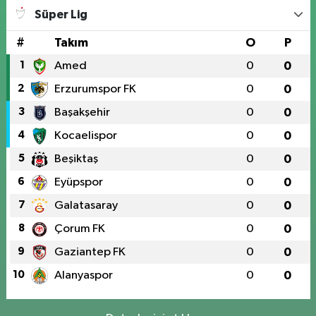
Süper Lig
0 (424) 248 11 22
Yol Tarifi Al
#
Takım
O
P
1
Amed
0
0
2
Erzurumspor FK
0
0
3
Başakşehir
0
0
4
Kocaelispor
0
0
5
Beşiktaş
0
0
6
Eyüpspor
0
0
7
Galatasaray
0
0
8
Çorum FK
0
0
9
Gaziantep FK
0
0
10
Alanyaspor
0
0