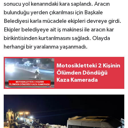
sonucu yol kenarındaki kara saplandı. Aracın
bulunduğu yerden çıkarılması için Başkale
SPOR
Belediyesi karla mücadele ekipleri devreye girdi.
TEKNOLOJİ
Ekipler belediyeye ait iş makinesi ile aracın kar
birikintisinden kurtarılmasını sağladı. Olayda
YAŞAM
herhangi bir yaralanma yaşanmadı.
Motosikletteki 2 Kişinin
Ölümden Döndüğü
Kaza Kamerada