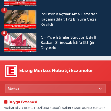
4
Polisten Kaçtılar Ama Cezadan
Kaçamadılar: 172 Bin Lira Ceza
Kesildi
5
CHP’de İstifalar Sürüyor: Eski İl
Başkanı Şirinocak İstifa Ettiğini
Duyurdu
Elazığ Merkez Nöbetçi Eczaneler
Duygu Eczanesi
VALİFAHRİBEY BOSCH BAYİİ ARA SOKAĞI NAİLBEY MAH.AKIN SOK.NO:16