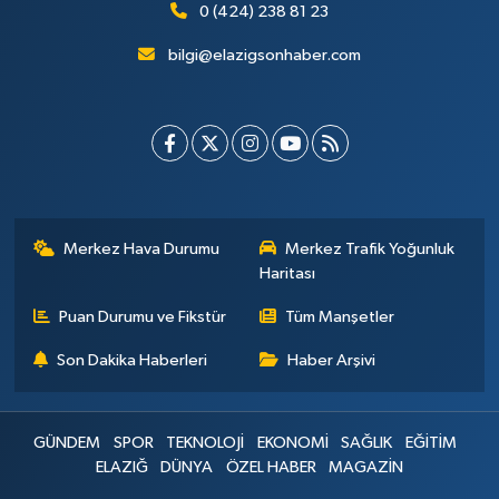
0 (424) 238 81 23
bilgi@elazigsonhaber.com
Merkez Hava Durumu
Merkez Trafik Yoğunluk
Haritası
Puan Durumu ve Fikstür
Tüm Manşetler
Son Dakika Haberleri
Haber Arşivi
GÜNDEM
SPOR
TEKNOLOJİ
EKONOMİ
SAĞLIK
EĞİTİM
ELAZIĞ
DÜNYA
ÖZEL HABER
MAGAZİN