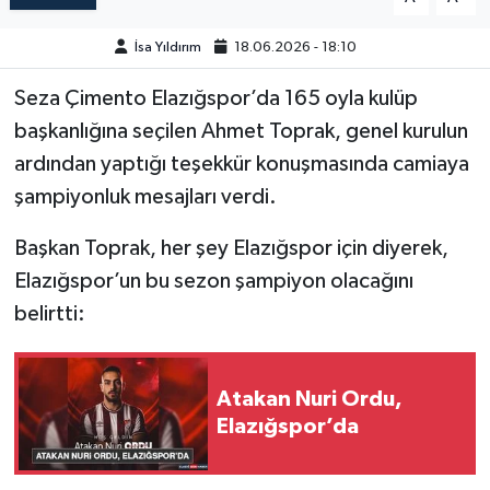
İsa Yıldırım
18.06.2026 - 18:10
SPOR
Seza Çimento Elazığspor’da 165 oyla kulüp
TEKNOLOJİ
başkanlığına seçilen Ahmet Toprak, genel kurulun
YAŞAM
ardından yaptığı teşekkür konuşmasında camiaya
şampiyonluk mesajları verdi.
Başkan Toprak, her şey Elazığspor için diyerek,
Elazığspor’un bu sezon şampiyon olacağını
belirtti:
Atakan Nuri Ordu,
Elazığspor’da