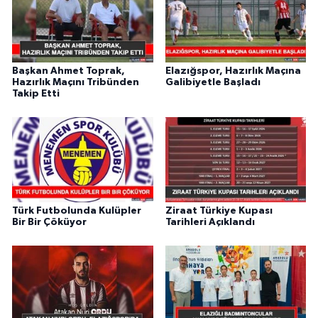
Başkan Ahmet Toprak,
Elazığspor, Hazırlık Maçına
Hazırlık Maçını Tribünden
Galibiyetle Başladı
Takip Etti
Türk Futbolunda Kulüpler
Ziraat Türkiye Kupası
Bir Bir Çöküyor
Tarihleri Açıklandı