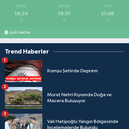
İKINDI
AKŞAM
YATSI
16:24
19:37
21:06
Aylık Vakitler
Trend Haberler
1
Komşu Şehirde Deprem
2
Murat Nehri Kıyısında Doğa ve
Macera Buluşuyor
3
Vali Hatipoğlu Yangın Bölgesinde
İncelemelerde Bulundu