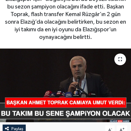
bu sezon şampiyon olacağını ifade etti. Başkan
GÜNDEM
Toprak, flash transfer Kemal Rüzgâr’ın 2 gün
sonra Elazığ’da olacağını belirtirken, bu sezon en
HABERDE İNSAN
iyi takımı da en iyi oyunu da Elazığspor’un
oynayacağını belirtti.
KÜLTÜR-SANAT
MAGAZİN
MEDYA
ÖZEL HABER
POLİTİKA
SAĞLIK
Paylaş
SİYASET
-
+
A
A