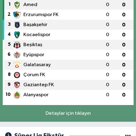
1
Amed
0
0
2
Erzurumspor FK
0
0
3
Başakşehir
0
0
4
Kocaelispor
0
0
5
Beşiktaş
0
0
6
Eyüpspor
0
0
7
Galatasaray
0
0
8
Çorum FK
0
0
9
Gaziantep FK
0
0
10
Alanyaspor
0
0
Detaylar için tıklayın
Süper Lig Fikstür