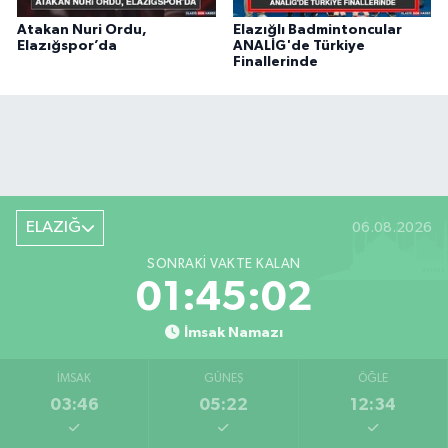
Atakan Nuri Ordu,
Elazığlı Badmintoncular
Elazığspor’da
ANALİG'de Türkiye
Finallerinde
ELAZIĞ
06.08.2026
SONRAKI VAKTE KALAN
01:45:01
İmsak Namazı
İMSAK
GÜNEŞ
ÖĞLE
03:46
05:22
12:34