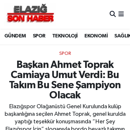
CANLI YAYIN
Merkez Hava Durumu
GÜNDEM
SPOR
TEKNOLOJİ
EKONOMİ
SAĞLI
ASAYİŞ
Merkez Trafik Yoğunluk Haritası
BİLİM VE TEKNOLOJİ
Süper Lig Puan Durumu ve Fikstür
SPOR
Başkan Ahmet Toprak
DÜNYA
Tüm Manşetler
Camiaya Umut Verdi: Bu
EĞİTİM
Son Dakika Haberleri
Takım Bu Sene Şampiyon
Olacak
EKONOMİ
Haber Arşivi
Elazığspor Olağanüstü Genel Kurulunda kulüp
ELAZIĞ
başkanlığına seçilen Ahmet Toprak, genel kurulda
yaptığı teşekkür konuşmasında “Her Şey
GENEL
Elazığspor İçin” sloganıyla bordo beyazlı takımın