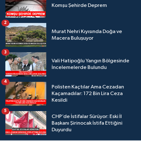
Komşu Şehirde Deprem
2
Murat Nehri Kıyısında Doğa ve
Macera Buluşuyor
3
Vali Hatipoğlu Yangın Bölgesinde
İncelemelerde Bulundu
4
Polisten Kaçtılar Ama Cezadan
Kaçamadılar: 172 Bin Lira Ceza
Kesildi
5
CHP’de İstifalar Sürüyor: Eski İl
Başkanı Şirinocak İstifa Ettiğini
Duyurdu