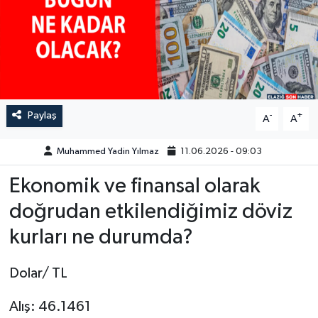
GÜNDEM
HABERDE İNSAN
KÜLTÜR-SANAT
Paylaş
-
+
A
A
MAGAZİN
Muhammed Yadin Yılmaz
11.06.2026 - 09:03
MEDYA
Ekonomik ve finansal olarak
ÖZEL HABER
doğrudan etkilendiğimiz döviz
kurları ne durumda?
POLİTİKA
Dolar/ TL
SAĞLIK
Alış: 46.1461
SİYASET