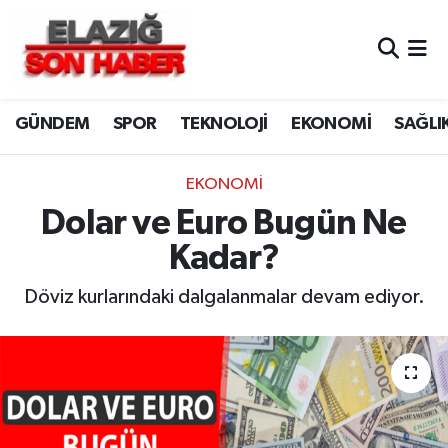
CANLI YAYIN
Merkez Hava Durumu
GÜNDEM
SPOR
TEKNOLOJİ
EKONOMİ
SAĞLI
ASAYİŞ
Merkez Trafik Yoğunluk Haritası
BİLİM VE TEKNOLOJİ
Süper Lig Puan Durumu ve Fikstür
EKONOMİ
Dolar ve Euro Bugün Ne
DÜNYA
Tüm Manşetler
Kadar?
EĞİTİM
Son Dakika Haberleri
Döviz kurlarındaki dalgalanmalar devam ediyor.
EKONOMİ
Haber Arşivi
ELAZIĞ
GENEL