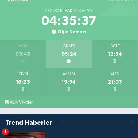
SONRAKI VAKTE KALAN
04:35:36
Öğle Namazı
İMSAK
GÜNEŞ
ÖĞLE
03:48
05:24
12:34
İKINDI
AKŞAM
YATSI
16:23
19:34
21:03
Aylık Vakitler
Trend Haberler
1