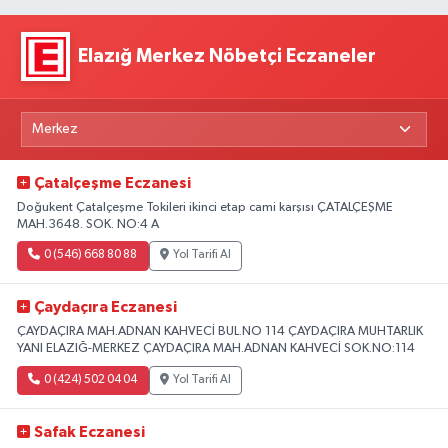
Elazığ Merkez Nöbetçi Eczaneler
Çatalçeşme Eczanesi
Doğukent Çatalçeşme Tokileri ikinci etap cami karşısı ÇATALÇEŞME
MAH.3648. SOK. NO:4 A
0 (546) 668 80 88
Yol Tarifi Al
Çaydaçıra Eczanesi
ÇAYDAÇIRA MAH.ADNAN KAHVECİ BUL.NO 114 ÇAYDAÇIRA MUHTARLIK
YANI ELAZIĞ-MERKEZ ÇAYDAÇIRA MAH.ADNAN KAHVECİ SOK.NO:114
0 (424) 502 04 04
Yol Tarifi Al
Safak Eczanesi