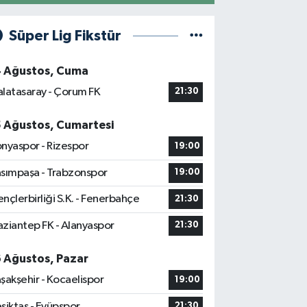
Süper Lig Fikstür
4 Ağustos, Cuma
latasaray - Çorum FK
21:30
5 Ağustos, Cumartesi
nyaspor - Rizespor
19:00
sımpaşa - Trabzonspor
19:00
nçlerbirliği S.K. - Fenerbahçe
21:30
ziantep FK - Alanyaspor
21:30
6 Ağustos, Pazar
şakşehir - Kocaelispor
19:00
şiktaş - Eyüpspor
21:30