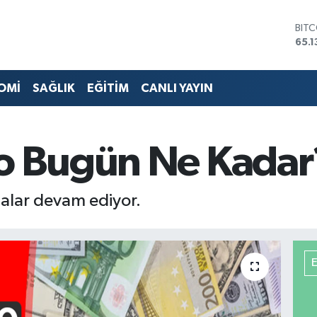
BIT
65.1
DOL
47,
EUR
55,
STE
OMİ
SAĞLIK
EĞİTİM
CANLI YAYIN
64,
GRA
664
BİS
ro Bugün Ne Kadar
13.7
alar devam ediyor.