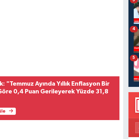
4
5
: "Temmuz Ayında Yıllık Enflasyon Bir
Göre 0,4 Puan Gerileyerek Yüzde 31,8
"
üle