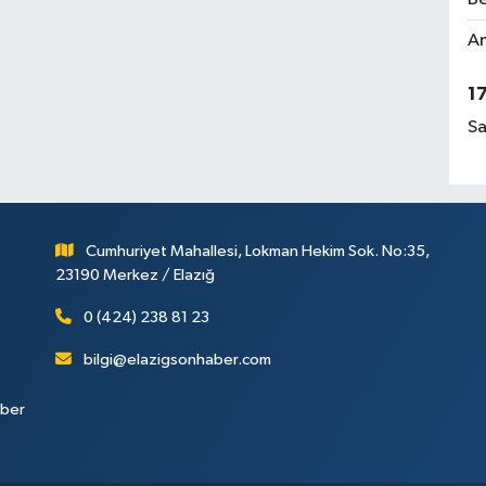
Am
1
Sa
Cumhuriyet Mahallesi, Lokman Hekim Sok. No:35,
23190 Merkez / Elazığ
0 (424) 238 81 23
bilgi@elazigsonhaber.com
aber