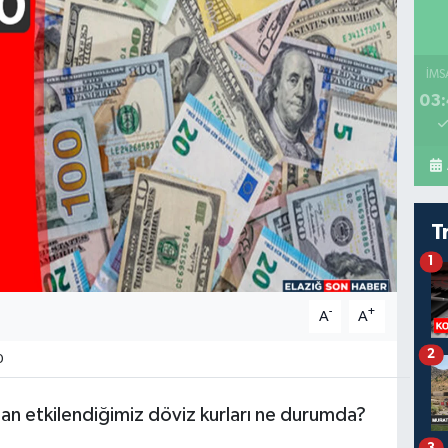
İMS
03:
T
1
-
+
A
A
2
0
an etkilendiğimiz döviz kurları ne durumda?
3