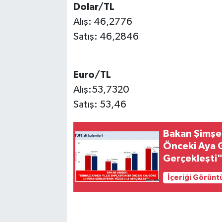
Dolar/TL
Alış: 46,2776
SPOR
Satış: 46,2846
TEKNOLOJİ
YAŞAM
Euro/TL
Alış:53,7320
Satış: 53,46
Bakan Şimşek
Önceki Aya 
Gerçekleşti
İçeriği Görünt