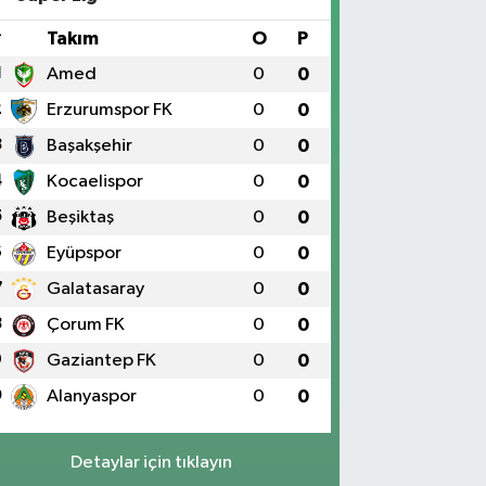
IKLARININ YANI Üniversite Mah.Yunus Emre Bulvarı
:2 A
#
Takım
O
P
0 (424) 236 61 40
Yol Tarifi Al
1
Amed
0
0
2
Erzurumspor FK
0
0
3
Başakşehir
0
0
4
Kocaelispor
0
0
5
Beşiktaş
0
0
6
Eyüpspor
0
0
7
Galatasaray
0
0
8
Çorum FK
0
0
9
Gaziantep FK
0
0
0
Alanyaspor
0
0
Detaylar için tıklayın