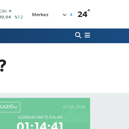
COIN
30,04
%1.2
°
AR
24
Merkez
7106
%0.17
O
1652
%0.27
RLİN
4046
%0.35
M ALTIN
8.99
%2.59
T100
?
73
%-19
ELAZIĞ
07.08.2026
SONRAKI VAKTE KALAN
01:14:40