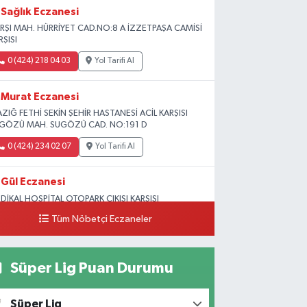
Sağlık Eczanesi
RŞI MAH. HÜRRİYET CAD.NO:8 A İZZETPAŞA CAMİSİ
RŞISI
0 (424) 218 04 03
Yol Tarifi Al
Murat Eczanesi
AZIĞ FETHİ SEKİN ŞEHİR HASTANESİ ACİL KARŞISI
GÖZÜ MAH. SUGÖZÜ CAD. NO:191 D
0 (424) 234 02 07
Yol Tarifi Al
Gül Eczanesi
DİKAL HOSPİTAL OTOPARK ÇIKIŞI KARŞISI
GUNLAR MAH. ADALET SOK.NO:70 B (MEDİKAL
Tüm Nöbetçi Eczaneler
RK HASTANESİ ARKASI OTOPARK ÇIKIŞI KARŞISI)
0 (424) 236 52 18
Yol Tarifi Al
Süper Lig Puan Durumu
Yıldız Eczanesi
RAT ÜNÜVERSİTESİ HASTANESİNİN KARŞISI TRAFİK
Süper Lig