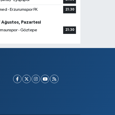
ed - Erzurumspor FK
21:30
7 Ağustos, Pazartesi
msunspor - Göztepe
21:30