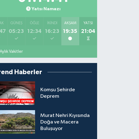
Yatsı Namazı
AK
GÜNEŞ
ÖĞLE
İKINDI
AKŞAM
YATSI
47
05:23
12:34
16:23
19:35
21:04
Aylık Vakitler
rend Haberler
Komşu Şehirde
Deprem
Murat Nehri Kıyısında
Doğa ve Macera
Buluşuyor