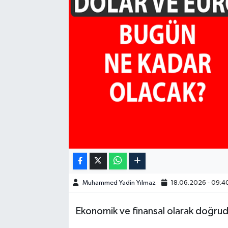
GÜNDEM
HABERDE İNSAN
KÜLTÜR-SANAT
MAGAZİN
MEDYA
ÖZEL HABER
POLİTİKA
Muhammed Yadin Yılmaz
18.06.2026 - 09:4
SAĞLIK
Ekonomik ve finansal olarak doğrud
SİYASET