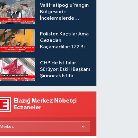
Vali Hatipoğlu Yangın
Bölgesinde
İncelemelerde
Bulundu
Polisten Kaçtılar Ama
Cezadan
Kaçamadılar: 172 Bin
Lira Ceza Kesildi
CHP’de İstifalar
Sürüyor: Eski İl Başkanı
Şirinocak İstifa
Ettiğini Duyurdu
Elazığ Merkez Nöbetçi
Eczaneler