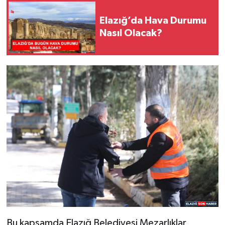
Elazığ’da Hava Durumu
SPOR
Nasıl Olacak?
TEKNOLOJİ
YAŞAM
Bu kapsamda Elazığ Belediyesi Mezarlıklar