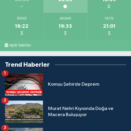
İKINDI
AKŞAM
YATSI
16:22
19:33
21:01
Aylık Vakitler
Trend Haberler
1
Komşu Şehirde Deprem
2
Murat Nehri Kıyısında Doğa ve
Macera Buluşuyor
3