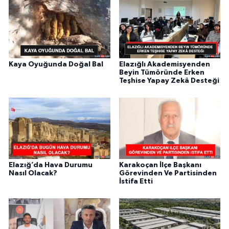
Kaya Oyuğunda Doğal Bal
Elazığlı Akademisyenden
Beyin Tümöründe Erken
Teşhise Yapay Zekâ Desteği
Elazığ’da Hava Durumu
Karakoçan İlçe Başkanı
Nasıl Olacak?
Görevinden Ve Partisinden
İstifa Etti