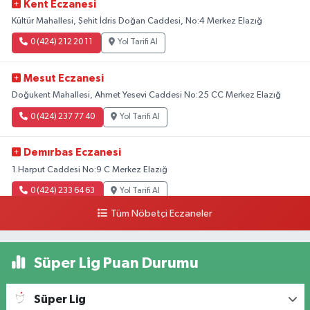
Kent Eczanesi
Kültür Mahallesi, Şehit İdris Doğan Caddesi, No:4 Merkez Elazığ
0 (424) 212 20 11
Yol Tarifi Al
Mesut Eczanesi
Doğukent Mahallesi, Ahmet Yesevi Caddesi No:25 CC Merkez Elazığ
0 (424) 237 77 40
Yol Tarifi Al
Demırbas Eczanesi
1.Harput Caddesi No:9 C Merkez Elazığ
0 (424) 233 64 63
Yol Tarifi Al
Tüm Nöbetçi Eczaneler
Özen Eczanesi
Ataşehir Mahallesi, Malatya Caddesi No:105 Merkez Elazığ
Süper Lig Puan Durumu
0 (424) 238 66 66
Yol Tarifi Al
Süper Lig