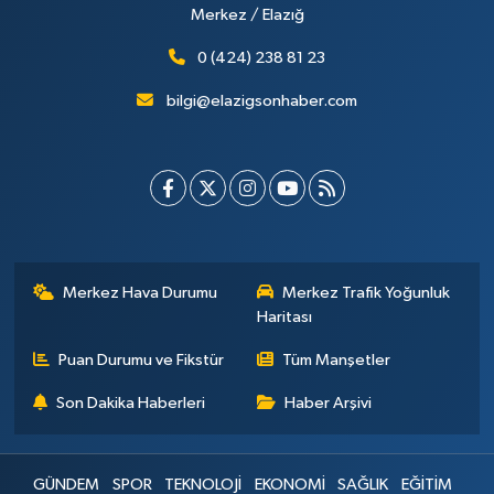
Merkez / Elazığ
0 (424) 238 81 23
bilgi@elazigsonhaber.com
Merkez Hava Durumu
Merkez Trafik Yoğunluk
Haritası
Puan Durumu ve Fikstür
Tüm Manşetler
Son Dakika Haberleri
Haber Arşivi
GÜNDEM
SPOR
TEKNOLOJİ
EKONOMİ
SAĞLIK
EĞİTİM