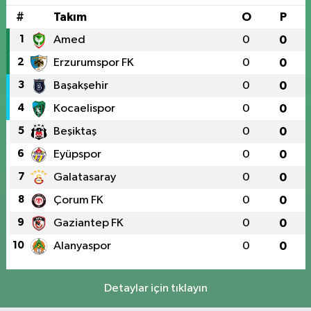
#
Takım
O
P
1
Amed
0
0
2
Erzurumspor FK
0
0
3
Başakşehir
0
0
4
Kocaelispor
0
0
5
Beşiktaş
0
0
6
Eyüpspor
0
0
7
Galatasaray
0
0
8
Çorum FK
0
0
9
Gaziantep FK
0
0
10
Alanyaspor
0
0
Detaylar için tıklayın