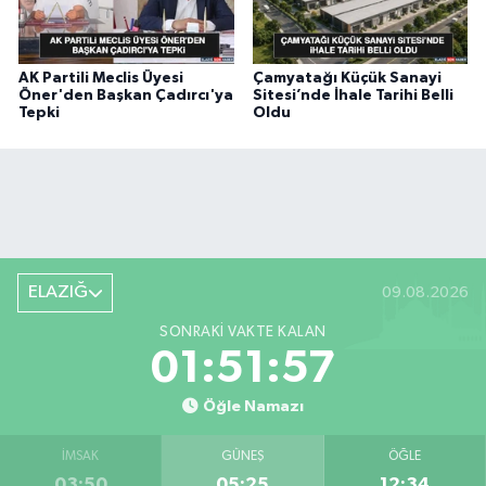
AK Partili Meclis Üyesi
Çamyatağı Küçük Sanayi
Öner'den Başkan Çadırcı'ya
Sitesi’nde İhale Tarihi Belli
Tepki
Oldu
ELAZIĞ
09.08.2026
SONRAKI VAKTE KALAN
01:51:56
Öğle Namazı
İMSAK
GÜNEŞ
ÖĞLE
03:50
05:25
12:34