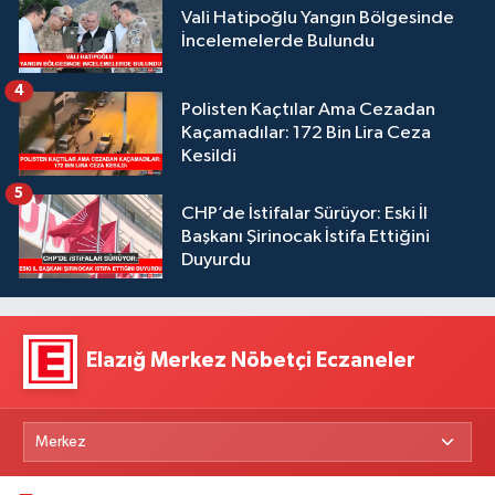
Vali Hatipoğlu Yangın Bölgesinde
İncelemelerde Bulundu
4
Polisten Kaçtılar Ama Cezadan
Kaçamadılar: 172 Bin Lira Ceza
Kesildi
5
CHP’de İstifalar Sürüyor: Eski İl
Başkanı Şirinocak İstifa Ettiğini
Duyurdu
Elazığ Merkez Nöbetçi Eczaneler