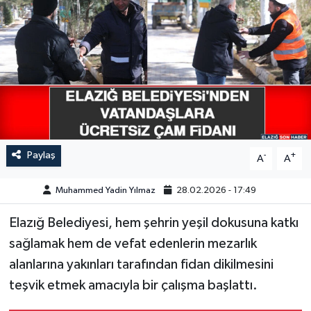
GÜNDEM
HABERDE İNSAN
KÜLTÜR-SANAT
MAGAZİN
Paylaş
-
+
A
A
MEDYA
Muhammed Yadin Yılmaz
28.02.2026 - 17:49
ÖZEL HABER
Elazığ Belediyesi, hem şehrin yeşil dokusuna katkı
POLİTİKA
sağlamak hem de vefat edenlerin mezarlık
alanlarına yakınları tarafından fidan dikilmesini
SAĞLIK
teşvik etmek amacıyla bir çalışma başlattı.
SİYASET