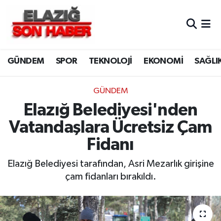
CANLI YAYIN
Merkez Hava Durumu
GÜNDEM
SPOR
TEKNOLOJİ
EKONOMİ
SAĞLI
ASAYİŞ
Merkez Trafik Yoğunluk Haritası
BİLİM VE TEKNOLOJİ
Süper Lig Puan Durumu ve Fikstür
GÜNDEM
Elazığ Belediyesi'nden
DÜNYA
Tüm Manşetler
Vatandaşlara Ücretsiz Çam
EĞİTİM
Son Dakika Haberleri
Fidanı
EKONOMİ
Haber Arşivi
Elazığ Belediyesi tarafından, Asri Mezarlık girişine
çam fidanları bırakıldı.
ELAZIĞ
GENEL