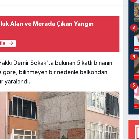
luk Alan ve Merada Çıkan Yangın
3
üle
4
Hakkı Demir Sokak'ta bulunan 5 katlı binanın
ye göre, bilinmeyen bir nedenle balkondan
ır yaralandı.
5