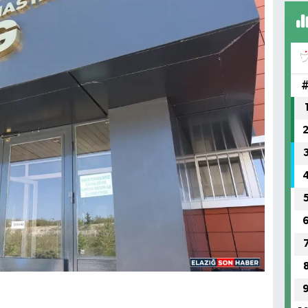
FI
IŞ
No