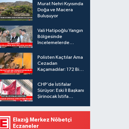
Murat Nehri Kıyısında
Doğa ve Macera
Buluşuyor
Vali Hatipoğlu Yangın
Bölgesinde
İncelemelerde
Bulundu
Polisten Kaçtılar Ama
Cezadan
Kaçamadılar: 172 Bin
Lira Ceza Kesildi
CHP’de İstifalar
Sürüyor: Eski İl Başkanı
Şirinocak İstifa
Ettiğini Duyurdu
Elazığ Merkez Nöbetçi
Eczaneler