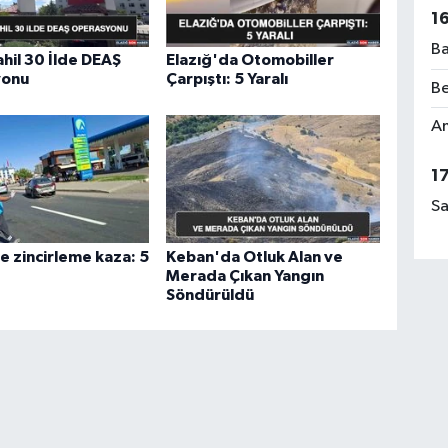
1
Ba
ahil 30 İlde DEAŞ
Elazığ'da Otomobiller
yonu
Çarpıştı: 5 Yaralı
Be
Am
1
Sa
e zincirleme kaza: 5
Keban'da Otluk Alan ve
Merada Çıkan Yangın
Söndürüldü