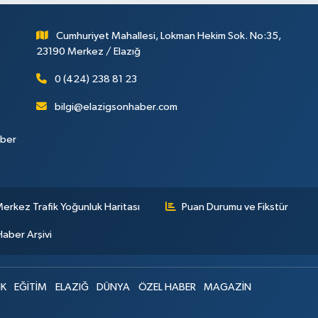
Cumhuriyet Mahallesi, Lokman Hekim Sok. No:35,
23190 Merkez / Elazığ
0 (424) 238 81 23
bilgi@elazigsonhaber.com
aber
erkez Trafik Yoğunluk Haritası
Puan Durumu ve Fikstür
Haber Arşivi
IK
EĞİTİM
ELAZIĞ
DÜNYA
ÖZEL HABER
MAGAZİN