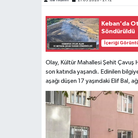
İsa Yıldırım
21.05.2026 - 21:12
SPOR
Keban'da Ot
TEKNOLOJİ
Söndürüldü
İçeriği Görünt
YAŞAM
Olay, Kültür Mahallesi Şehit Çavuş 
son katında yaşandı. Edinilen bilgi
aşağı düşen 17 yaşındaki Elif Bal, ağ