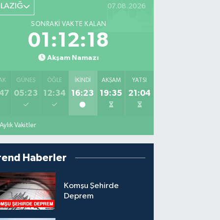
ELAZIĞ
07.08.2026
SONRAKI VAKTE KALAN
01:12:16
Akşam Namazı
AK
GÜNEŞ
ÖĞLE
İKINDI
AKŞAM
YATSI
47
05:23
12:34
16:23
19:35
21:04
Aylık Vakitler
rend Haberler
Komşu Şehirde
Deprem