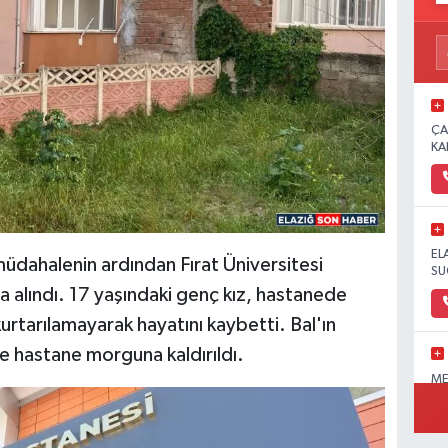
ÇA
KA
EL
 müdahalenin ardından Fırat Üniversitesi
SU
na alındı. 17 yaşındaki genç kız, hastanede
rtarılamayarak hayatını kaybetti. Bal'ın
e hastane morguna kaldırıldı.
ME
OL
PA