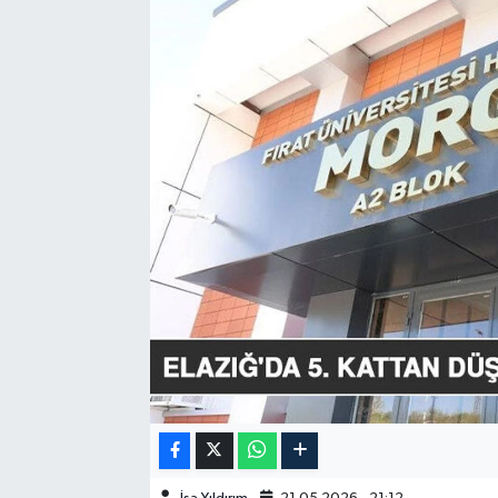
GÜNDEM
HABERDE İNSAN
KÜLTÜR-SANAT
MAGAZİN
MEDYA
ÖZEL HABER
POLİTİKA
SAĞLIK
SİYASET