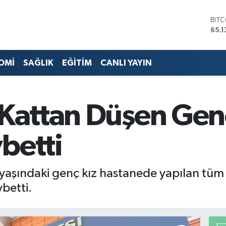
DOL
47,
EUR
55,
STE
OMİ
SAĞLIK
EĞİTİM
CANLI YAYIN
64,
GRA
661
BİS
 Kattan Düşen Gen
13.7
BIT
65.1
betti
7 yaşındaki genç kız hastanede yapılan t
betti.