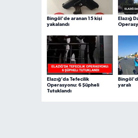
Bingöl'de aranan 15 kişi
Elazığ D
yakalandı
Operas
Elazığ’da Tefecilik
Bingöl'd
Operasyonu: 6 Şüpheli
yaralı
Tutuklandı