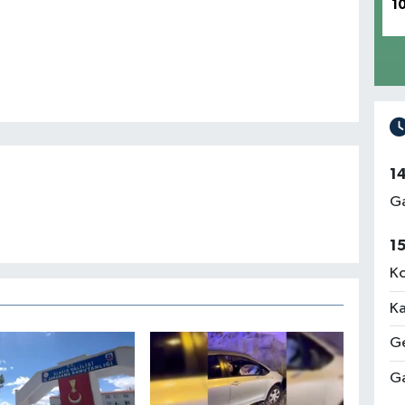
1
1
Ga
1
Ko
Ka
Ge
Ga