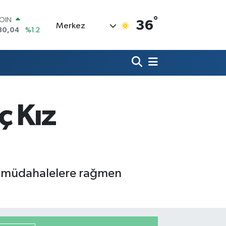
°
AR
36
Merkez
7106
%0.17
O
1652
%0.27
RLİN
4046
%0.35
M ALTIN
8.49
%2.12
T100
ç Kız
73
%-19
COIN
30,04
%1.2
üm müdahalelere rağmen