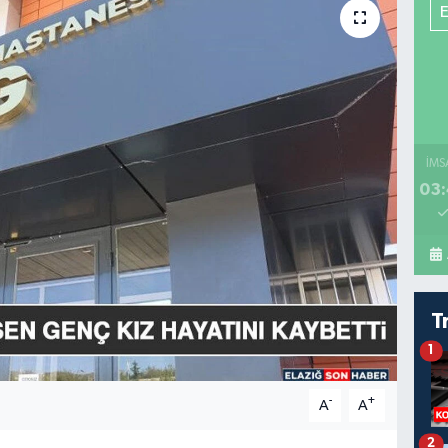
İMS
03:
T
1
-
+
A
A
2