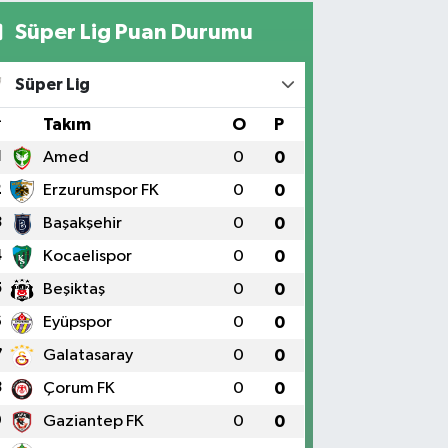
Süper Lig Puan Durumu
Yıldız Eczanesi
RAT ÜNÜVERSİTESİ HASTANESİNİN KARŞISI TRAFİK
Süper Lig
IKLARININ YANI Üniversite Mah.Yunus Emre Bulvarı
:2 A
#
Takım
O
P
0 (424) 236 61 40
Yol Tarifi Al
1
Amed
0
0
2
Erzurumspor FK
0
0
3
Başakşehir
0
0
4
Kocaelispor
0
0
5
Beşiktaş
0
0
6
Eyüpspor
0
0
7
Galatasaray
0
0
8
Çorum FK
0
0
9
Gaziantep FK
0
0