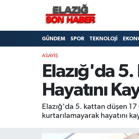
CANLI YAYIN
Merkez Hava Durumu
GÜNDEM
SPOR
TEKNOLOJİ
EKON
ASAYİŞ
Merkez Trafik Yoğunluk Haritası
BİLİM VE TEKNOLOJİ
Süper Lig Puan Durumu ve Fikstür
ASAYİŞ
Elazığ'da 5.
DÜNYA
Tüm Manşetler
Hayatını Kay
EĞİTİM
Son Dakika Haberleri
EKONOMİ
Haber Arşivi
Elazığ'da 5. kattan düşen 1
kurtarılamayarak hayatını kay
ELAZIĞ
GENEL