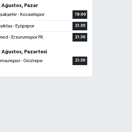
6 Ağustos, Pazar
şakşehir - Kocaelispor
19:00
şiktaş - Eyüpspor
21:30
ed - Erzurumspor FK
21:30
7 Ağustos, Pazartesi
msunspor - Göztepe
21:30