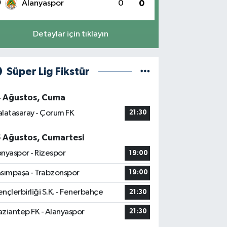
0
Alanyaspor
0
0
Detaylar için tıklayın
Süper Lig Fikstür
4 Ağustos, Cuma
latasaray - Çorum FK
21:30
5 Ağustos, Cumartesi
nyaspor - Rizespor
19:00
sımpaşa - Trabzonspor
19:00
nçlerbirliği S.K. - Fenerbahçe
21:30
ziantep FK - Alanyaspor
21:30