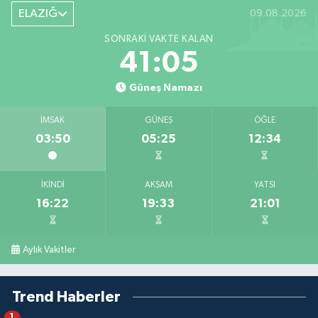
ELAZIĞ
09.08.2026
SONRAKI VAKTE KALAN
41:05
Güneş Namazı
İMSAK
GÜNEŞ
ÖĞLE
03:50
05:25
12:34
İKINDI
AKŞAM
YATSI
16:22
19:33
21:01
Aylık Vakitler
Trend Haberler
1