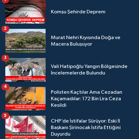
Komşu Şehirde Deprem
2
Murat Nehri Kıyısında Doğa ve
Macera Buluşuyor
3
Vali Hatipoğlu Yangın Bölgesinde
İncelemelerde Bulundu
4
Polisten Kaçtılar Ama Cezadan
Kaçamadılar: 172 Bin Lira Ceza
Kesildi
5
CHP’de İstifalar Sürüyor: Eski İl
Başkanı Şirinocak İstifa Ettiğini
Duyurdu