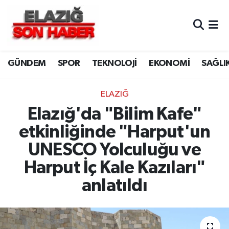
CANLI YAYIN
Merkez Hava Durumu
GÜNDEM
SPOR
TEKNOLOJİ
EKONOMİ
SAĞLI
ASAYİŞ
Merkez Trafik Yoğunluk Haritası
BİLİM VE TEKNOLOJİ
Süper Lig Puan Durumu ve Fikstür
ELAZIĞ
Elazığ'da "Bilim Kafe"
DÜNYA
Tüm Manşetler
etkinliğinde "Harput'un
EĞİTİM
Son Dakika Haberleri
UNESCO Yolculuğu ve
Harput İç Kale Kazıları"
EKONOMİ
Haber Arşivi
anlatıldı
ELAZIĞ
GENEL