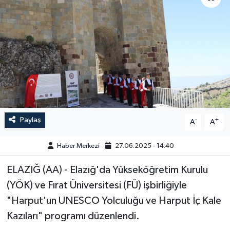
GÜNDEM
HABERDE İNSAN
KÜLTÜR-SANAT
MAGAZİN
Paylaş
-
+
A
A
MEDYA
Haber Merkezi
27.06.2025 - 14:40
ÖZEL HABER
ELAZIĞ (AA) - Elazığ'da Yükseköğretim Kurulu
POLİTİKA
(YÖK) ve Fırat Üniversitesi (FÜ) işbirliğiyle
"Harput'un UNESCO Yolculuğu ve Harput İç Kale
SAĞLIK
Kazıları" programı düzenlendi.
SİYASET