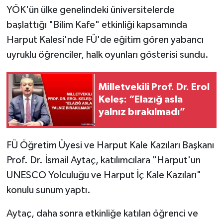
YÖK'ün ülke genelindeki üniversitelerde
SPOR
başlattığı "Bilim Kafe" etkinliği kapsamında
Harput Kalesi'nde FÜ'de eğitim gören yabancı
TEKNOLOJİ
uyruklu öğrenciler, halk oyunları gösterisi sundu.
YAŞAM
Milletvekili Prof. Dr. Erol
Keleş: “Elazığ asla
yalnız bırakılmadı”
FÜ Öğretim Üyesi ve Harput Kale Kazıları Başkanı
Prof. Dr. İsmail Aytaç, katılımcılara "Harput'un
UNESCO Yolculuğu ve Harput İç Kale Kazıları"
konulu sunum yaptı.
Aytaç, daha sonra etkinliğe katılan öğrenci ve