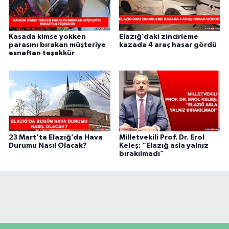
Kasada kimse yokken
Elazığ’daki zincirleme
parasını bırakan müşteriye
kazada 4 araç hasar gördü
esnaftan teşekkür
23 Mart’ta Elazığ’da Hava
Milletvekili Prof. Dr. Erol
Durumu Nasıl Olacak?
Keleş: “Elazığ asla yalnız
bırakılmadı”