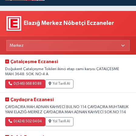
Elazığ Merkez Nöbetçi Eczaneler
Çatalçeşme Eczanesi
Doğukent Çatalçeşme Tokileri ikinci etap cami karşısı ÇATALÇEŞME
MAH.3648. SOK. NO:4 A
0 (546) 668 80 88
Yol Tarifi Al
Çaydaçıra Eczanesi
ÇAYDAÇIRA MAH.ADNAN KAHVECİ BUL.NO 114 ÇAYDAÇIRA MUHTARLIK
YANI ELAZIĞ-MERKEZ ÇAYDAÇIRA MAH.ADNAN KAHVECİ SOK.NO:114
0 (424) 502 04 04
Yol Tarifi Al