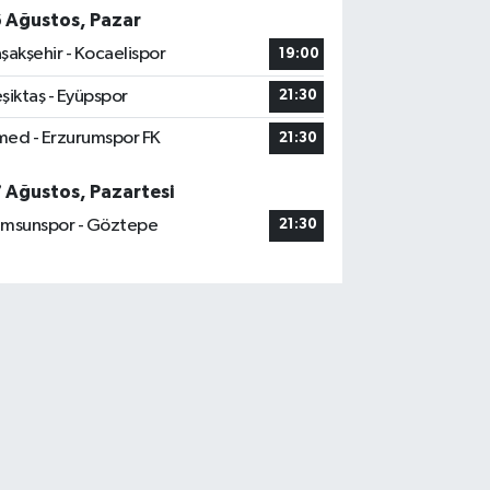
azığ
6 Ağustos, Pazar
0 (424) 236 46 42
Yol Tarifi Al
şakşehir - Kocaelispor
19:00
şiktaş - Eyüpspor
21:30
Dogan Eczanesi
stempaşa Mahallesi, Kazım Karabekir Caddesi
ed - Erzurumspor FK
21:30
:42 B Merkez Elazığ
0 (424) 234 20 28
Yol Tarifi Al
7 Ağustos, Pazartesi
msunspor - Göztepe
21:30
Makfire Eczanesi
ydaçıra Mahallesi, Adnan Kahveci Caddesi, No:29
rkez Elazığ
0 (424) 238 80 01
Yol Tarifi Al