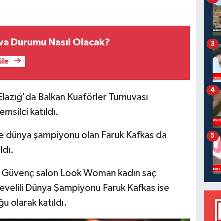
va Durumu Nasıl Olacak?
3
üle
4
azığ'da Balkan Kuaförler Turnuvası
msilci katıldı.
de dünya şampiyonu olan Faruk Kafkas da
5
ldı.
ş Güvenç salon Look Woman kadın saç
evelili Dünya Şampiyonu Faruk Kafkas ise
 olarak katıldı.