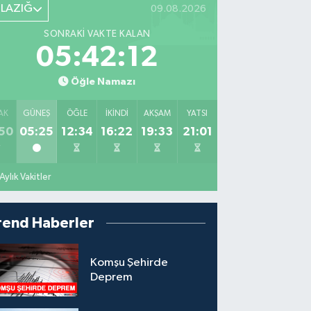
ELAZIĞ
09.08.2026
SONRAKI VAKTE KALAN
05:42:10
Öğle Namazı
AK
GÜNEŞ
ÖĞLE
İKINDI
AKŞAM
YATSI
50
05:25
12:34
16:22
19:33
21:01
Aylık Vakitler
rend Haberler
Komşu Şehirde
Deprem