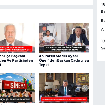
El
1
Ba
Be
Rü
Am
No
1
Sa
n İlçe Başkanı
AK Partili Meclis Üyesi
Ça
den Ve Partisinden
Öner'den Başkan Çadırcı'ya
Me
i
Tepki