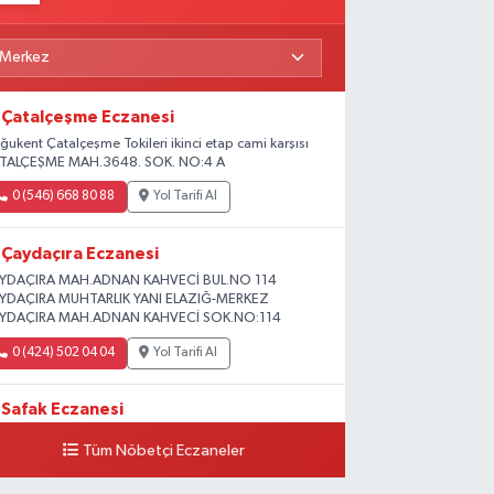
Çatalçeşme Eczanesi
ğukent Çatalçeşme Tokileri ikinci etap cami karşısı
TALÇEŞME MAH.3648. SOK. NO:4 A
0 (546) 668 80 88
Yol Tarifi Al
Çaydaçıra Eczanesi
YDAÇIRA MAH.ADNAN KAHVECİ BUL.NO 114
YDAÇIRA MUHTARLIK YANI ELAZIĞ-MERKEZ
YDAÇIRA MAH.ADNAN KAHVECİ SOK.NO:114
0 (424) 502 04 04
Yol Tarifi Al
Safak Eczanesi
ADİYE MAH. 1.HARPUT CAD. NO:16 E
Tüm Nöbetçi Eczaneler
0 (424) 233 01 75
Yol Tarifi Al