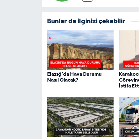
Bunlar da ilginizi çekebilir
Elazığ’da Hava Durumu
Karakoça
Nasıl Olacak?
Görevin
İstifa Ett