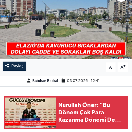
GÜNDEM
HABERDE İNSAN
KÜLTÜR-SANAT
MAGAZİN
Paylaş
-
+
A
A
MEDYA
Batuhan Baskal
03.07.2026 - 12:41
ÖZEL HABER
POLİTİKA
Nurullah Öner: "Bu
Dönem Çok Para
SAĞLIK
Kazanma Dönemi Değil,
Hata Yapmama
SİYASET