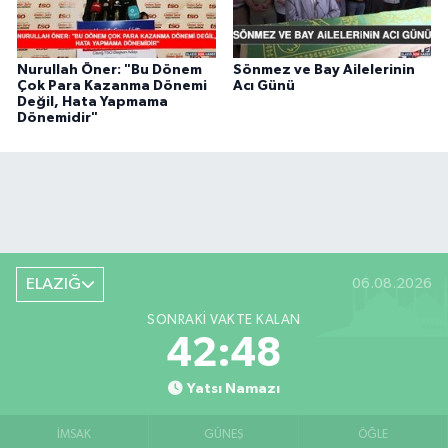
Nurullah Öner: "Bu Dönem
Sönmez ve Bay Ailelerinin
Çok Para Kazanma Dönemi
Acı Günü
Değil, Hata Yapmama
Dönemidir"
ELAZIĞ
06.08.2026
SONRAKI VAKTE KALAN
42:47
Yatsı Namazı
İMSAK
GÜNEŞ
ÖĞLE