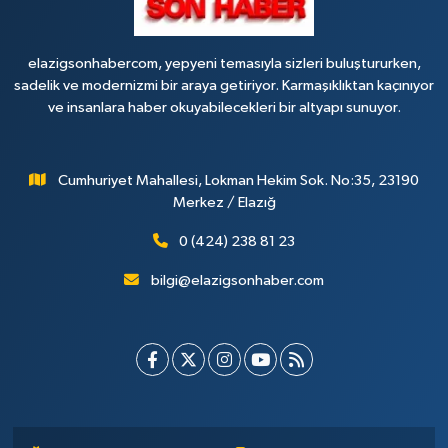
0 (424) 218 72 74
Yol Tarifi Al
elazigsonhabercom, yepyeni temasıyla sizleri buluştururken,
sadelik ve modernizmi bir araya getiriyor. Karmaşıklıktan kaçınıyor
ve insanlara haber okuyabilecekleri bir altyapı sunuyor.
Cumhuriyet Mahallesi, Lokman Hekim Sok. No:35, 23190
Merkez / Elazığ
0 (424) 238 81 23
bilgi@elazigsonhaber.com