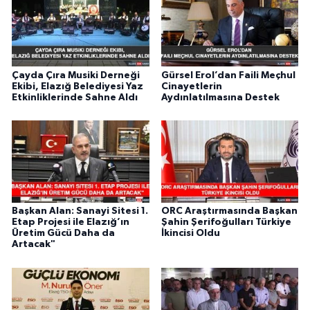
Çayda Çıra Musiki Derneği
Gürsel Erol’dan Faili Meçhul
Ekibi, Elazığ Belediyesi Yaz
Cinayetlerin
Etkinliklerinde Sahne Aldı
Aydınlatılmasına Destek
Başkan Alan: Sanayi Sitesi 1.
ORC Araştırmasında Başkan
Etap Projesi ile Elazığ’ın
Şahin Şerifoğulları Türkiye
Üretim Gücü Daha da
İkincisi Oldu
Artacak"