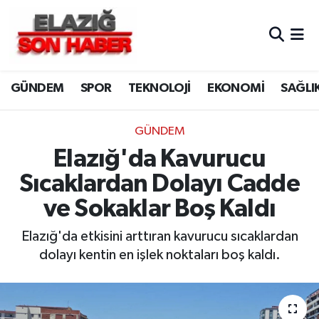
CANLI YAYIN
Merkez Hava Durumu
GÜNDEM
SPOR
TEKNOLOJİ
EKONOMİ
SAĞLI
ASAYİŞ
Merkez Trafik Yoğunluk Haritası
BİLİM VE TEKNOLOJİ
Süper Lig Puan Durumu ve Fikstür
GÜNDEM
Elazığ'da Kavurucu
DÜNYA
Tüm Manşetler
Sıcaklardan Dolayı Cadde
EĞİTİM
Son Dakika Haberleri
ve Sokaklar Boş Kaldı
EKONOMİ
Haber Arşivi
Elazığ'da etkisini arttıran kavurucu sıcaklardan
dolayı kentin en işlek noktaları boş kaldı.
ELAZIĞ
GENEL