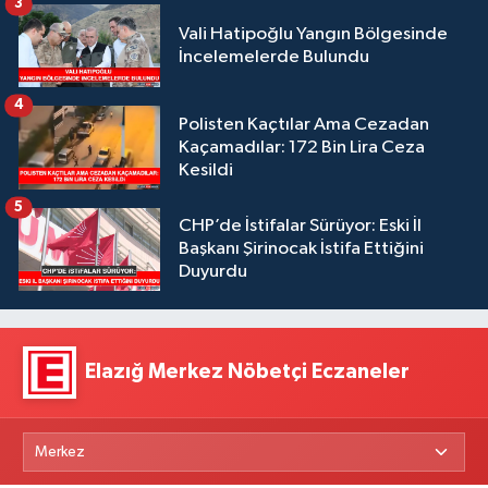
3
Vali Hatipoğlu Yangın Bölgesinde
İncelemelerde Bulundu
4
Polisten Kaçtılar Ama Cezadan
Kaçamadılar: 172 Bin Lira Ceza
Kesildi
5
CHP’de İstifalar Sürüyor: Eski İl
Başkanı Şirinocak İstifa Ettiğini
Duyurdu
Elazığ Merkez Nöbetçi Eczaneler