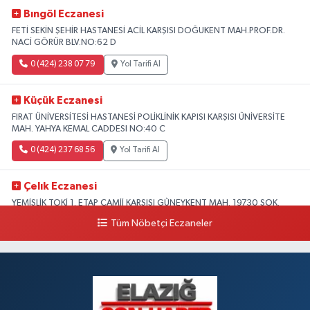
Bıngöl Eczanesi
FETİ SEKİN ŞEHİR HASTANESİ ACİL KARŞISI DOĞUKENT MAH.PROF.DR.
NACİ GÖRÜR BLV.NO:62 D
0 (424) 238 07 79
Yol Tarifi Al
Küçük Eczanesi
FIRAT ÜNİVERSİTESİ HASTANESİ POLİKLİNİK KAPISI KARŞISI ÜNİVERSİTE
MAH. YAHYA KEMAL CADDESI NO:40 C
0 (424) 237 68 56
Yol Tarifi Al
Çelık Eczanesi
YEMİŞLİK TOKİ 1. ETAP CAMİİ KARŞISI GÜNEYKENT MAH. 19730 SOK.
NO:6 A
Tüm Nöbetçi Eczaneler
0 (424) 236 63 34
Yol Tarifi Al
Tanrıverdı Eczanesi
(HOZAT GARAJI OPET KARŞISI) 1. HARPUT CAD. SARISALTIK SOK NO:7 1