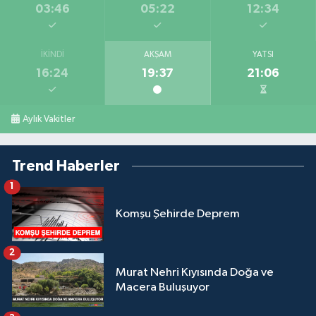
03:46
05:22
12:34
İKINDI
AKŞAM
YATSI
16:24
19:37
21:06
Aylık Vakitler
Trend Haberler
1
Komşu Şehirde Deprem
2
Murat Nehri Kıyısında Doğa ve
Macera Buluşuyor