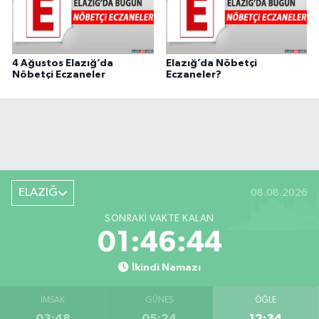
4 Ağustos Elazığ’da
Elazığ’da Nöbetçi
Nöbetçi Eczaneler
Eczaneler?
ELAZIĞ
08.08.2026
SONRAKI VAKTE KALAN
01:46:43
İkindi Namazı
İMSAK
GÜNEŞ
ÖĞLE
03:48
05:24
12:34