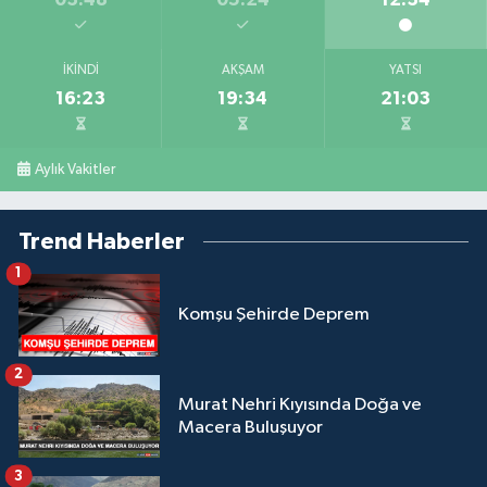
İKINDI
AKŞAM
YATSI
16:23
19:34
21:03
Aylık Vakitler
Trend Haberler
1
Komşu Şehirde Deprem
2
Murat Nehri Kıyısında Doğa ve
Macera Buluşuyor
3