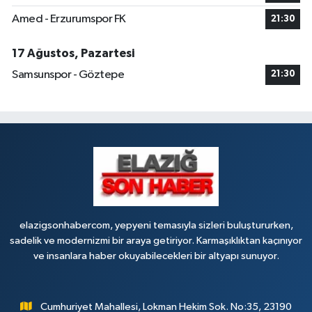
Çaydaçıra Mahallesi, Adnan Kahveci Caddesi, No:29 Merkez Elazığ
Amed - Erzurumspor FK
21:30
0 (424) 238 80 01
Yol Tarifi Al
17 Ağustos, Pazartesi
Samsunspor - Göztepe
21:30
elazigsonhabercom, yepyeni temasıyla sizleri buluştururken,
sadelik ve modernizmi bir araya getiriyor. Karmaşıklıktan kaçınıyor
ve insanlara haber okuyabilecekleri bir altyapı sunuyor.
Cumhuriyet Mahallesi, Lokman Hekim Sok. No:35, 23190