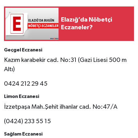
SPOR
Elazığ’da Nöbetçi
Eczaneler?
TEKNOLOJİ
YAŞAM
Geçgel Eczanesi
Kazım karabekir cad. No:31 (Gazi Lisesi 500 m
Altı)
0424 212 29 45
Limon Eczanesi
İzzetpaşa Mah.Şehit ilhanlar cad. No:47/A
(0424) 233 55 15
Sağlam Eczanesi