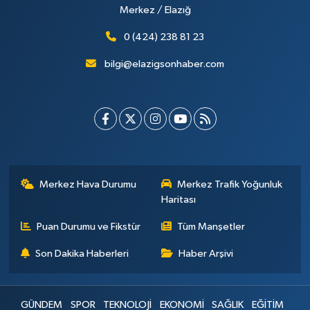
Merkez / Elazığ
0 (424) 238 81 23
bilgi@elazigsonhaber.com
Merkez Hava Durumu
Merkez Trafik Yoğunluk
Haritası
Puan Durumu ve Fikstür
Tüm Manşetler
Son Dakika Haberleri
Haber Arşivi
GÜNDEM
SPOR
TEKNOLOJİ
EKONOMİ
SAĞLIK
EĞİTİM