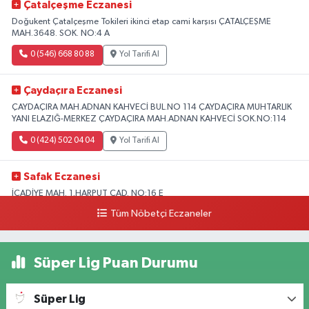
Çatalçeşme Eczanesi
Doğukent Çatalçeşme Tokileri ikinci etap cami karşısı ÇATALÇEŞME
MAH.3648. SOK. NO:4 A
0 (546) 668 80 88
Yol Tarifi Al
Çaydaçıra Eczanesi
ÇAYDAÇIRA MAH.ADNAN KAHVECİ BUL.NO 114 ÇAYDAÇIRA MUHTARLIK
YANI ELAZIĞ-MERKEZ ÇAYDAÇIRA MAH.ADNAN KAHVECİ SOK.NO:114
0 (424) 502 04 04
Yol Tarifi Al
Safak Eczanesi
İCADİYE MAH. 1.HARPUT CAD. NO:16 E
Tüm Nöbetçi Eczaneler
0 (424) 233 01 75
Yol Tarifi Al
Elıf Eczanesi
Süper Lig Puan Durumu
Üniversite Mahallesi, Yahya Kemal Caddesi, No:34 B Merkez Elazığ
0 (424) 238 20 58
Yol Tarifi Al
Süper Lig