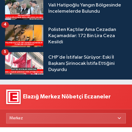
Vali Hatipoğlu Yangın Bölgesinde
İncelemelerde Bulundu
4
Polisten Kaçtılar Ama Cezadan
Kaçamadılar: 172 Bin Lira Ceza
Kesildi
5
CHP’de İstifalar Sürüyor: Eski İl
Başkanı Şirinocak İstifa Ettiğini
Duyurdu
Elazığ Merkez Nöbetçi Eczaneler