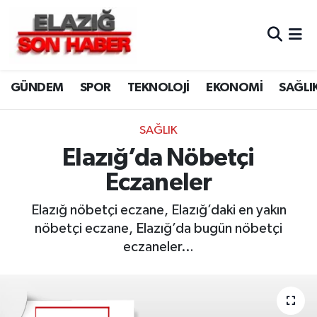
CANLI YAYIN
Merkez Hava Durumu
GÜNDEM
SPOR
TEKNOLOJİ
EKONOMİ
SAĞLI
ASAYİŞ
Merkez Trafik Yoğunluk Haritası
BİLİM VE TEKNOLOJİ
Süper Lig Puan Durumu ve Fikstür
SAĞLIK
Elazığ’da Nöbetçi
DÜNYA
Tüm Manşetler
Eczaneler
EĞİTİM
Son Dakika Haberleri
Elazığ nöbetçi eczane, Elazığ’daki en yakın
nöbetçi eczane, Elazığ’da bugün nöbetçi
EKONOMİ
Haber Arşivi
eczaneler…
ELAZIĞ
GENEL