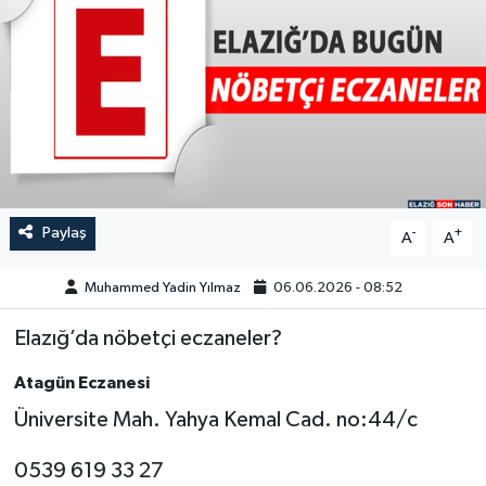
GÜNDEM
HABERDE İNSAN
KÜLTÜR-SANAT
MAGAZİN
Paylaş
-
+
A
A
MEDYA
Muhammed Yadin Yılmaz
06.06.2026 - 08:52
ÖZEL HABER
Elazığ’da nöbetçi eczaneler?
POLİTİKA
Atagün Eczanesi
Üniversite Mah. Yahya Kemal Cad. no:44/c
SAĞLIK
0539 619 33 27
SİYASET