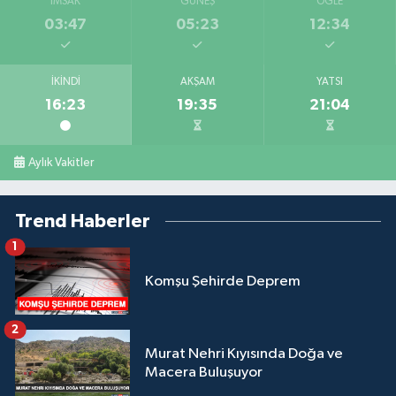
İMSAK
GÜNEŞ
ÖĞLE
03:47
05:23
12:34
İKINDI
AKŞAM
YATSI
16:23
19:35
21:04
Aylık Vakitler
Trend Haberler
1
Komşu Şehirde Deprem
2
Murat Nehri Kıyısında Doğa ve
Macera Buluşuyor