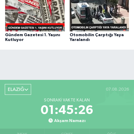
Gündem Gazetesi 1. Yaşını
Otomobilin Çarptığı Yaya
Kutluyor
Yaralandı
ELAZIĞ
07.08.2026
SONRAKI VAKTE KALAN
01:45:25
Akşam Namazı