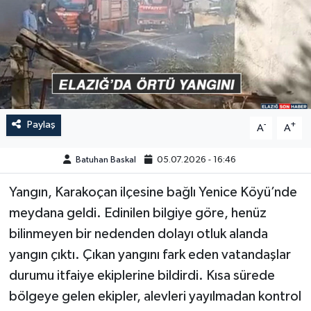
GÜNDEM
HABERDE İNSAN
KÜLTÜR-SANAT
Paylaş
-
+
A
A
MAGAZİN
Batuhan Baskal
05.07.2026 - 16:46
MEDYA
Yangın, Karakoçan ilçesine bağlı Yenice Köyü’nde
ÖZEL HABER
meydana geldi. Edinilen bilgiye göre, henüz
bilinmeyen bir nedenden dolayı otluk alanda
POLİTİKA
yangın çıktı. Çıkan yangını fark eden vatandaşlar
SAĞLIK
durumu itfaiye ekiplerine bildirdi. Kısa sürede
bölgeye gelen ekipler, alevleri yayılmadan kontrol
SİYASET