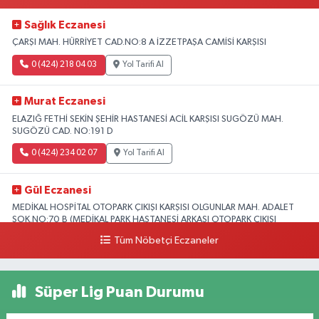
Sağlık Eczanesi
ÇARŞI MAH. HÜRRİYET CAD.NO:8 A İZZETPAŞA CAMİSİ KARŞISI
0 (424) 218 04 03
Yol Tarifi Al
Murat Eczanesi
ELAZIĞ FETHİ SEKİN ŞEHİR HASTANESİ ACİL KARŞISI SUGÖZÜ MAH.
SUGÖZÜ CAD. NO:191 D
0 (424) 234 02 07
Yol Tarifi Al
Gül Eczanesi
MEDİKAL HOSPİTAL OTOPARK ÇIKIŞI KARŞISI OLGUNLAR MAH. ADALET
SOK.NO:70 B (MEDİKAL PARK HASTANESİ ARKASI OTOPARK ÇIKIŞI
KARŞISI)
Tüm Nöbetçi Eczaneler
0 (424) 236 52 18
Yol Tarifi Al
Süper Lig Puan Durumu
Yıldız Eczanesi
FIRAT ÜNÜVERSİTESİ HASTANESİNİN KARŞISI TRAFİK IŞIKLARININ YANI