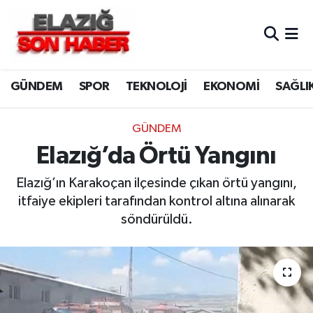
CANLI YAYIN
Merkez Hava Durumu
GÜNDEM
SPOR
TEKNOLOJİ
EKONOMİ
SAĞLI
ASAYİŞ
Merkez Trafik Yoğunluk Haritası
BİLİM VE TEKNOLOJİ
Süper Lig Puan Durumu ve Fikstür
GÜNDEM
Elazığ’da Örtü Yangını
DÜNYA
Tüm Manşetler
Elazığ’ın Karakoçan ilçesinde çıkan örtü yangını,
EĞİTİM
Son Dakika Haberleri
itfaiye ekipleri tarafından kontrol altına alınarak
söndürüldü.
EKONOMİ
Haber Arşivi
ELAZIĞ
GENEL