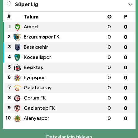
Üniversite Mah.Yunus Emre Bulvarı No:2 A
Süper Lig
0 (424) 236 61 40
Yol Tarifi Al
#
Takım
O
P
1
Amed
0
0
2
Erzurumspor FK
0
0
3
Başakşehir
0
0
4
Kocaelispor
0
0
5
Beşiktaş
0
0
6
Eyüpspor
0
0
7
Galatasaray
0
0
8
Çorum FK
0
0
9
Gaziantep FK
0
0
10
Alanyaspor
0
0
Detaylar için tıklayın