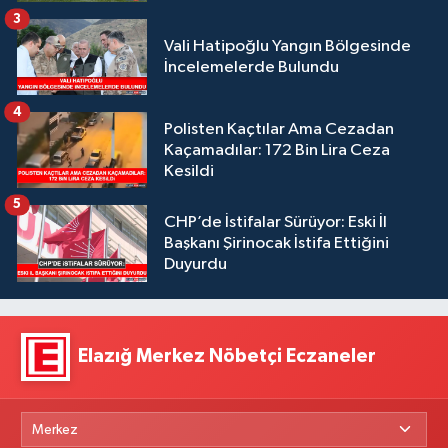
3
Vali Hatipoğlu Yangın Bölgesinde
İncelemelerde Bulundu
4
Polisten Kaçtılar Ama Cezadan
Kaçamadılar: 172 Bin Lira Ceza
Kesildi
5
CHP’de İstifalar Sürüyor: Eski İl
Başkanı Şirinocak İstifa Ettiğini
Duyurdu
Elazığ Merkez Nöbetçi Eczaneler