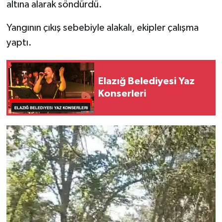
altına alarak söndürdü.
SPOR
Yangının çıkış sebebiyle alakalı, ekipler çalışma
yaptı.
TEKNOLOJİ
YAŞAM
Elazığ Belediyesi Yaz
Konserleri