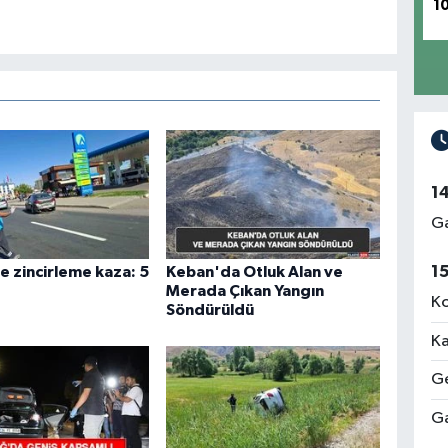
1
1
Ga
1
e zincirleme kaza: 5
Keban'da Otluk Alan ve
Merada Çıkan Yangın
Ko
Söndürüldü
Ka
Ge
Ga