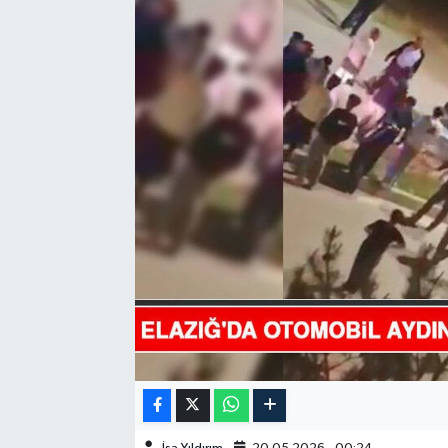
GÜNDEM
HABERDE İNSAN
KÜLTÜR-SANAT
MAGAZİN
MEDYA
ÖZEL HABER
POLİTİKA
SAĞLIK
SİYASET