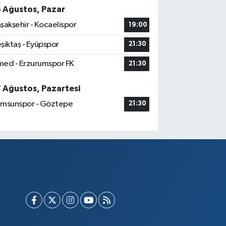
6 Ağustos, Pazar
şakşehir - Kocaelispor
19:00
şiktaş - Eyüpspor
21:30
ed - Erzurumspor FK
21:30
7 Ağustos, Pazartesi
msunspor - Göztepe
21:30