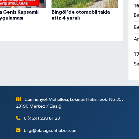
1
a Geniş Kapsamlı
Bingöl'de otomobil takla
Ba
Uygulaması
attı: 4 yaralı
Be
Am
1
Sa
Cumhuriyet Mahallesi, Lokman Hekim Sok. No:35,
23190 Merkez / Elazığ
0 (424) 238 81 23
bilgi@elazigsonhaber.com