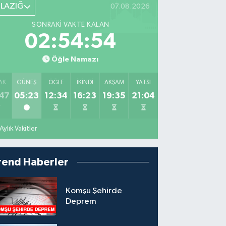
ELAZIĞ
07.08.2026
SONRAKI VAKTE KALAN
02:54:53
Öğle Namazı
AK
GÜNEŞ
ÖĞLE
İKINDI
AKŞAM
YATSI
47
05:23
12:34
16:23
19:35
21:04
Aylık Vakitler
rend Haberler
Komşu Şehirde
Deprem