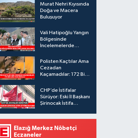
Murat Nehri Kıyısında
Doğa ve Macera
Buluşuyor
Vali Hatipoğlu Yangın
Bölgesinde
İncelemelerde
Bulundu
Polisten Kaçtılar Ama
Cezadan
Kaçamadılar: 172 Bin
Lira Ceza Kesildi
CHP’de İstifalar
Sürüyor: Eski İl Başkanı
Şirinocak İstifa
Ettiğini Duyurdu
Elazığ Merkez Nöbetçi
Eczaneler