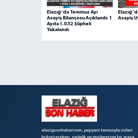
Elazığ'da Temmuz Ayı
Elazığ'd
Asayiş Bilançosu Açıklandı: 1
Asayiş 
Ayda 1.032 Şüpheli
Yakalandı
elazigsonhabercom, yepyeni temasıyla sizleri
buluştururken, sadelik ve modernizmi bir araya