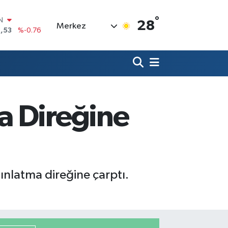
IN
,53
%-0.76
°
28
Merkez
R
69
%0.17
65
%0.01
N
7
%0.02
ALTIN
1
%1.44
a Direğine
0
%64
ınlatma direğine çarptı.