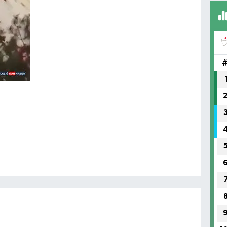
FI
IŞ
No