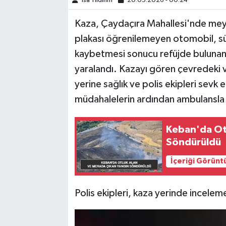
İsa Yıldırım
20.05.2026 - 00:24
Kaza, Çaydaçıra Mahallesi'nde meyd
SPOR
plakası öğrenilemeyen otomobil, sü
TEKNOLOJİ
kaybetmesi sonucu refüjde bulunan
yaralandı. Kazayı gören çevredeki 
YAŞAM
yerine sağlık ve polis ekipleri sevk ed
müdahalelerin ardından ambulansla ha
Keban'da Ot
Söndürüldü
İçeriği Görünt
Polis ekipleri, kaza yerinde incelem