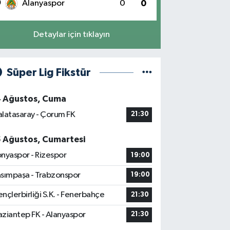
0
Alanyaspor
0
0
Detaylar için tıklayın
Süper Lig Fikstür
4 Ağustos, Cuma
latasaray - Çorum FK
21:30
5 Ağustos, Cumartesi
nyaspor - Rizespor
19:00
sımpaşa - Trabzonspor
19:00
nçlerbirliği S.K. - Fenerbahçe
21:30
ziantep FK - Alanyaspor
21:30