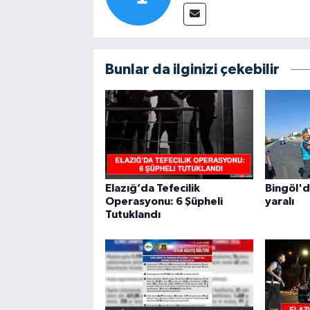
Bunlar da ilginizi çekebilir
Elazığ’da Tefecilik
Bingöl'd
Operasyonu: 6 Şüpheli
yaralı
Tutuklandı