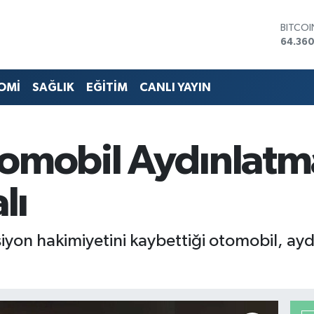
BITCO
64.360
DOLA
47,70
EURO
55,02
OMİ
SAĞLIK
EĞİTİM
CANLI YAYIN
STERLİ
64,189
GRAM 
6574.8
tomobil Aydınlatm
BİST10
13.887
lı
yon hakimiyetini kaybettiği otomobil, ayd