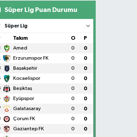
Süper Lig Puan Durumu
Yıldız Eczanesi
RAT ÜNÜVERSİTESİ HASTANESİNİN KARŞISI TRAFİK
Süper Lig
IKLARININ YANI Üniversite Mah.Yunus Emre Bulvarı
:2 A
#
Takım
O
P
0 (424) 236 61 40
Yol Tarifi Al
1
Amed
0
0
2
Erzurumspor FK
0
0
3
Başakşehir
0
0
4
Kocaelispor
0
0
5
Beşiktaş
0
0
6
Eyüpspor
0
0
7
Galatasaray
0
0
8
Çorum FK
0
0
9
Gaziantep FK
0
0