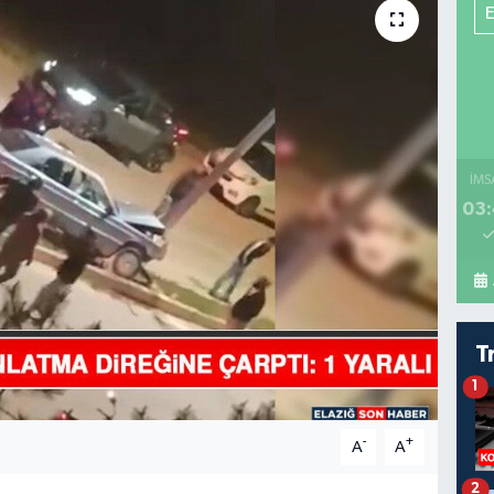
İMS
03:
T
1
-
+
A
A
2