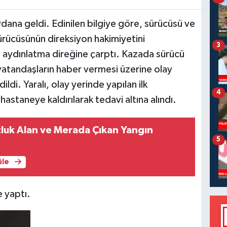
ana geldi. Edinilen bilgiye göre, sürücüsü ve
rücüsünün direksiyon hakimiyetini
3
 aydınlatma direğine çarptı. Kazada sürücü
vatandaşların haber vermesi üzerine olay
ildi. Yaralı, olay yerinde yapılan ilk
4
staneye kaldırılarak tedavi altına alındı.
luk Alan ve Merada Çıkan Yangın
5
üle
e yaptı.