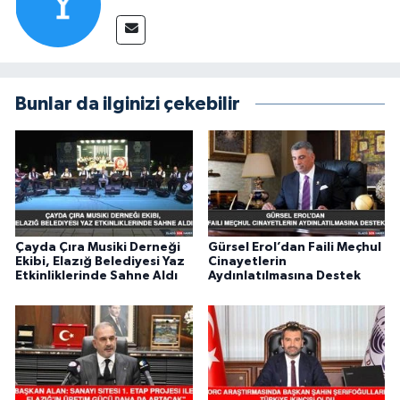
Bunlar da ilginizi çekebilir
Çayda Çıra Musiki Derneği
Gürsel Erol’dan Faili Meçhul
Ekibi, Elazığ Belediyesi Yaz
Cinayetlerin
Etkinliklerinde Sahne Aldı
Aydınlatılmasına Destek