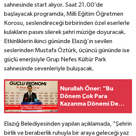
sahnesinde start alıyor. Saat 21.00’de
başlayacak programda, Milli Eğitim Öğretmen
Korosu, seslendireceği birbirinden özel eserlerle
kulakların pasını silerek şehri müziğe doyuracak.
Etkinliklerin ikinci gününde Elazığ’ın sevilen
seslerinden Mustafa Öztürk, üçüncü gününde ise
güçlü enerjisiyle Grup Nefes Kültür Park
sahnesinde sevenleriyle buluşacak.
Nurullah Öner: "Bu
Dönem Çok Para
Kazanma Dönemi Değil,
Hata Yapmama
Dönemidir"
Elazığ Belediyesinden yapılan açıklamada, "Şehrin
birlik ve beraberlik ruhuyla bir araya geleceği yaz