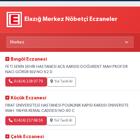
Elazığ Merkez Nöbetçi Eczaneler
Bıngöl Eczanesi
FETİ SEKİN ŞEHİR HASTANESİ ACİL KARŞISI DOĞUKENT MAH.PROF.DR.
NACİ GÖRÜR BLV.NO:62 D
0 (424) 238 07 79
Yol Tarifi Al
Küçük Eczanesi
FIRAT ÜNİVERSİTESİ HASTANESİ POLİKLİNİK KAPISI KARŞISI ÜNİVERSİTE
MAH. YAHYA KEMAL CADDESI NO:40 C
0 (424) 237 68 56
Yol Tarifi Al
Çelık Eczanesi