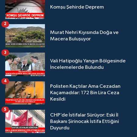
Komşu Şehirde Deprem
2
Murat Nehri Kıyısında Doğa ve
Macera Buluşuyor
3
Vali Hatipoğlu Yangın Bölgesinde
İncelemelerde Bulundu
4
Polisten Kaçtılar Ama Cezadan
Kaçamadılar: 172 Bin Lira Ceza
Kesildi
5
CHP’de İstifalar Sürüyor: Eski İl
Başkanı Şirinocak İstifa Ettiğini
Duyurdu