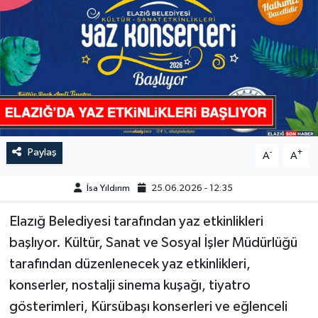
GÜNDEM
HABERDE İNSAN
KÜLTÜR-SANAT
MAGAZİN
Paylaş
-
+
A
A
MEDYA
İsa Yıldırım
25.06.2026 - 12:35
ÖZEL HABER
Elazığ Belediyesi tarafından yaz etkinlikleri
başlıyor. Kültür, Sanat ve Sosyal İşler Müdürlüğü
POLİTİKA
tarafından düzenlenecek yaz etkinlikleri,
SAĞLIK
konserler, nostalji sinema kuşağı, tiyatro
gösterimleri, Kürsübaşı konserleri ve eğlenceli
SİYASET