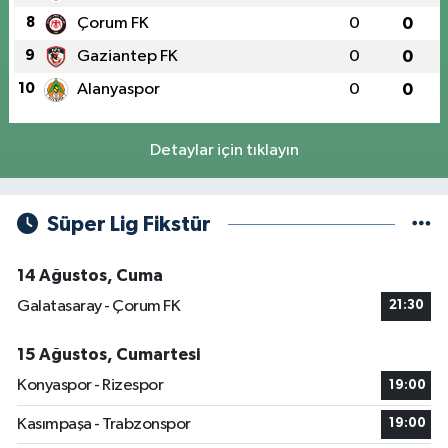
8
Çorum FK
0
0
9
Gaziantep FK
0
0
10
Alanyaspor
0
0
Detaylar için tıklayın
Süper Lig Fikstür
14 Ağustos, Cuma
Galatasaray - Çorum FK
21:30
15 Ağustos, Cumartesi
Konyaspor - Rizespor
19:00
Kasımpaşa - Trabzonspor
19:00