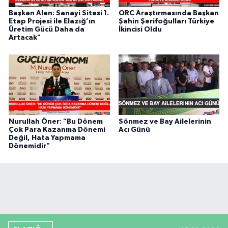
Başkan Alan: Sanayi Sitesi 1.
ORC Araştırmasında Başkan
Etap Projesi ile Elazığ’ın
Şahin Şerifoğulları Türkiye
Üretim Gücü Daha da
İkincisi Oldu
Artacak"
Nurullah Öner: "Bu Dönem
Sönmez ve Bay Ailelerinin
Çok Para Kazanma Dönemi
Acı Günü
Değil, Hata Yapmama
Dönemidir"