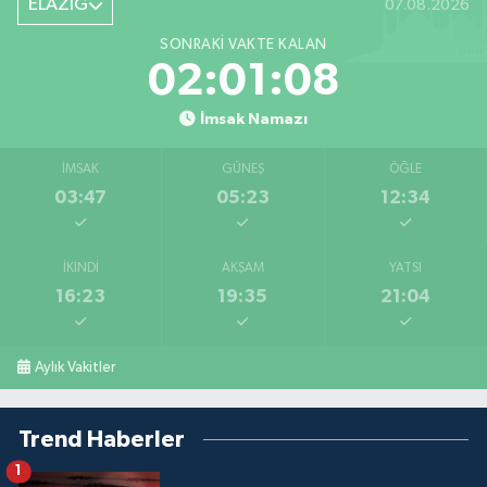
ELAZIĞ
07.08.2026
SONRAKI VAKTE KALAN
02:01:08
İmsak Namazı
İMSAK
GÜNEŞ
ÖĞLE
03:47
05:23
12:34
İKINDI
AKŞAM
YATSI
16:23
19:35
21:04
Aylık Vakitler
Trend Haberler
1