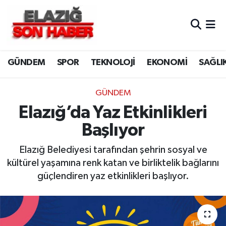
CANLI YAYIN
Merkez Hava Durumu
GÜNDEM
SPOR
TEKNOLOJİ
EKONOMİ
SAĞLI
ASAYİŞ
Merkez Trafik Yoğunluk Haritası
BİLİM VE TEKNOLOJİ
Süper Lig Puan Durumu ve Fikstür
GÜNDEM
Elazığ’da Yaz Etkinlikleri
DÜNYA
Tüm Manşetler
Başlıyor
EĞİTİM
Son Dakika Haberleri
Elazığ Belediyesi tarafından şehrin sosyal ve
kültürel yaşamına renk katan ve birliktelik bağlarını
EKONOMİ
Haber Arşivi
güçlendiren yaz etkinlikleri başlıyor.
ELAZIĞ
GENEL