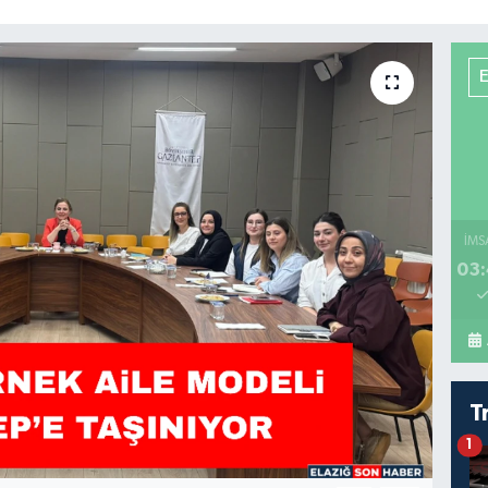
İMS
03:
T
1