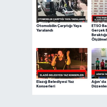
Otomobilin Çarptığı Yaya
ETSO Ba
Yaralandı
Gerçek B
Bıraktığ
Ölçülmel
Elazığ Belediyesi Yaz
Ağın'da 
Konserleri
Düzenle