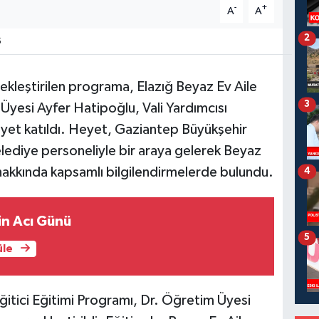
-
+
A
A
2
5
kleştirilen programa, Elazığ Beyaz Ev Aile
3
yesi Ayfer Hatipoğlu, Vali Yardımcısı
yet katıldı. Heyet, Gaziantep Büyükşehir
lediye personeliyle bir araya gelerek Beyaz
hakkında kapsamlı bilgilendirmelerde bulundu.
4
in Acı Günü
5
üle
tici Eğitimi Programı, Dr. Öğretim Üyesi