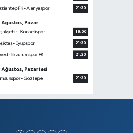
ziantep FK - Alanyaspor
21:30
6 Ağustos, Pazar
şakşehir - Kocaelispor
19:00
şiktaş - Eyüpspor
21:30
ed - Erzurumspor FK
21:30
7 Ağustos, Pazartesi
msunspor - Göztepe
21:30