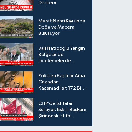
Deprem
Murat Nehri Kıyısında
Doğa ve Macera
Buluşuyor
Vali Hatipoğlu Yangın
Bölgesinde
İncelemelerde
Bulundu
Polisten Kaçtılar Ama
Cezadan
Kaçamadılar: 172 Bin
Lira Ceza Kesildi
CHP’de İstifalar
Sürüyor: Eski İl Başkanı
Şirinocak İstifa
Ettiğini Duyurdu