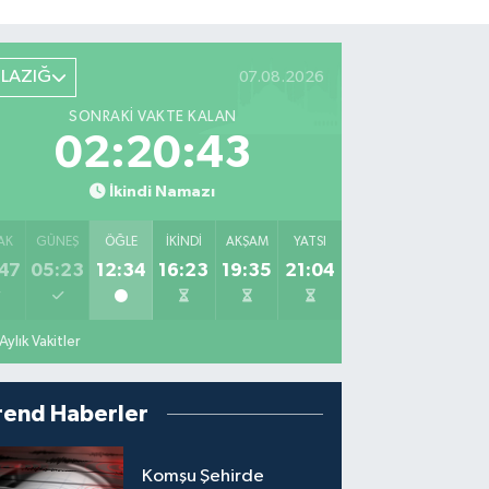
ELAZIĞ
07.08.2026
SONRAKI VAKTE KALAN
02:20:42
İkindi Namazı
AK
GÜNEŞ
ÖĞLE
İKINDI
AKŞAM
YATSI
47
05:23
12:34
16:23
19:35
21:04
Aylık Vakitler
rend Haberler
Komşu Şehirde