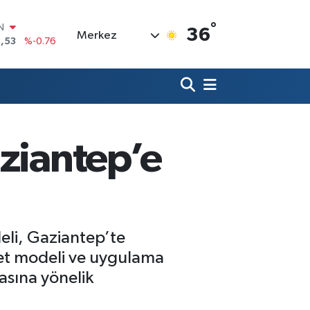
°
R
36
Merkez
69
%0.17
65
%0.01
N
7
%0.02
ALTIN
9
%2.12
0
aziantep’e
%64
IN
,53
%-0.76
deli, Gaziantep’te
met modeli ve uygulama
asına yönelik