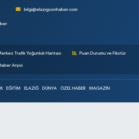
bilgi@elazigsonhaber.com
aber
erkez Trafik Yoğunluk Haritası
Puan Durumu ve Fikstür
Haber Arşivi
IK
EĞİTİM
ELAZIĞ
DÜNYA
ÖZEL HABER
MAGAZİN