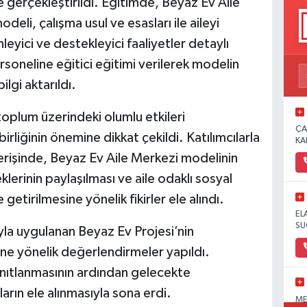
gerçekleştirildi. Eğitimde, Beyaz Ev Aile
eli, çalışma usul ve esasları ile aileyi
yici ve destekleyici faaliyetler detaylı
rsoneline eğitici eğitimi verilerek modelin
lgi aktarıldı.
toplum üzerindeki olumlu etkileri
ÇA
birliğinin önemine dikkat çekildi. Katılımcılarla
KA
şverişinde, Beyaz Ev Aile Merkezi modelinin
klerinin paylaşılması ve aile odaklı sosyal
getirilmesine yönelik fikirler ele alındı.
EL
SU
la uygulanan Beyaz Ev Projesi’nin
ne yönelik değerlendirmeler yapıldı.
 yanıtlanmasının ardından gelecekte
arın ele alınmasıyla sona erdi.
ME