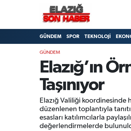
CANLI YAYIN
Merkez Hava Durumu
GÜNDEM
SPOR
TEKNOLOJİ
EKON
ASAYİŞ
Merkez Trafik Yoğunluk Haritası
BİLİM VE TEKNOLOJİ
Süper Lig Puan Durumu ve Fikstür
GÜNDEM
Elazığ’ın Ör
DÜNYA
Tüm Manşetler
Taşınıyor
EĞİTİM
Son Dakika Haberleri
EKONOMİ
Haber Arşivi
Elazığ Valiliği koordinesinde
düzenlenen toplantıyla tanıt
ELAZIĞ
esasları katılımcılarla payla
değerlendirmelerde bulunul
GENEL