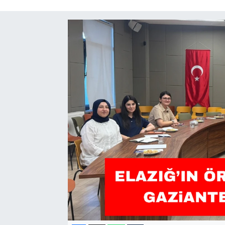
GÜNDEM
HABERDE İNSAN
KÜLTÜR-SANAT
MAGAZİN
MEDYA
ÖZEL HABER
POLİTİKA
SAĞLIK
SİYASET