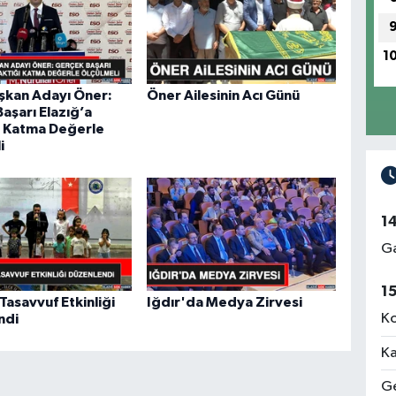
1
şkan Adayı Öner:
Öner Ailesinin Acı Günü
aşarı Elazığ’a
ı Katma Değerle
i
1
Ga
1
Tasavvuf Etkinliği
Iğdır'da Medya Zirvesi
Ko
ndi
Ka
Ge