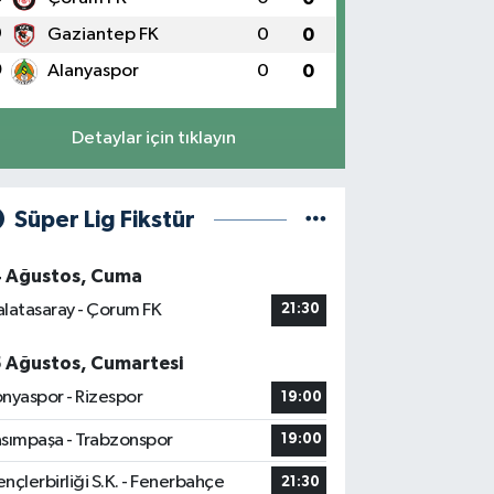
9
Gaziantep FK
0
0
0
Alanyaspor
0
0
Detaylar için tıklayın
Süper Lig Fikstür
4 Ağustos, Cuma
latasaray - Çorum FK
21:30
5 Ağustos, Cumartesi
nyaspor - Rizespor
19:00
sımpaşa - Trabzonspor
19:00
nçlerbirliği S.K. - Fenerbahçe
21:30