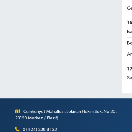
Ga
1
Ba
Be
Am
1
Sa
Cumhuriyet Mahallesi, Lokman Hekim Sok. No:35,
23190 Merkez / Elazığ
0 (424) 238 81 23