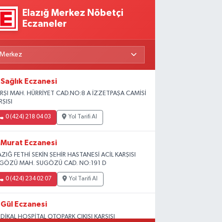
Elazığ Merkez Nöbetçi
Eczaneler
Sağlık Eczanesi
RŞI MAH. HÜRRİYET CAD.NO:8 A İZZETPAŞA CAMİSİ
RŞISI
0 (424) 218 04 03
Yol Tarifi Al
Murat Eczanesi
AZIĞ FETHİ SEKİN ŞEHİR HASTANESİ ACİL KARŞISI
GÖZÜ MAH. SUGÖZÜ CAD. NO:191 D
0 (424) 234 02 07
Yol Tarifi Al
Gül Eczanesi
DİKAL HOSPİTAL OTOPARK ÇIKIŞI KARŞISI