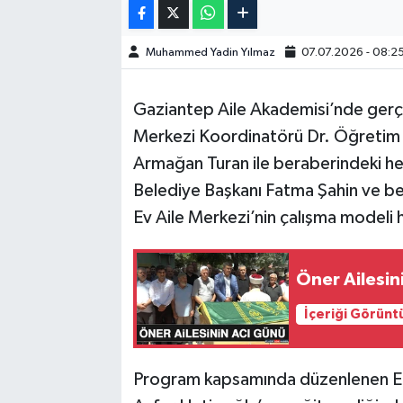
SPOR
Muhammed Yadin Yılmaz
07.07.2026 - 08:2
TEKNOLOJİ
Gaziantep Aile Akademisi’nde gerçe
YAŞAM
Merkezi Koordinatörü Dr. Öğretim Ü
Armağan Turan ile beraberindeki he
Belediye Başkanı Fatma Şahin ve be
Ev Aile Merkezi’nin çalışma modeli 
Öner Ailesin
İçeriği Görünt
Program kapsamında düzenlenen Eği