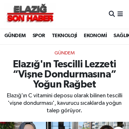
CANLI YAYIN
Merkez Hava Durumu
GÜNDEM
SPOR
TEKNOLOJİ
EKONOMİ
SAĞLI
ASAYİŞ
Merkez Trafik Yoğunluk Haritası
BİLİM VE TEKNOLOJİ
Süper Lig Puan Durumu ve Fikstür
GÜNDEM
Elazığ'ın Tescilli Lezzeti
DÜNYA
Tüm Manşetler
“Vişne Dondurmasına”
EĞİTİM
Son Dakika Haberleri
Yoğun Rağbet
EKONOMİ
Haber Arşivi
Elazığ'ın C vitamini deposu olarak bilinen tescilli
'vişne dondurması', kavurucu sıcaklarda yoğun
ELAZIĞ
talep görüyor.
GENEL