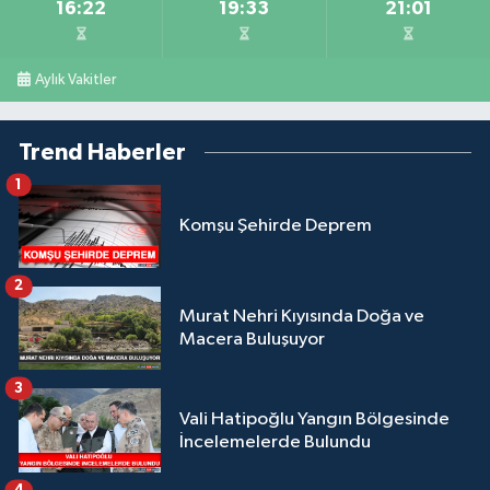
16:22
19:33
21:01
Aylık Vakitler
Trend Haberler
1
Komşu Şehirde Deprem
2
Murat Nehri Kıyısında Doğa ve
Macera Buluşuyor
3
Vali Hatipoğlu Yangın Bölgesinde
İncelemelerde Bulundu