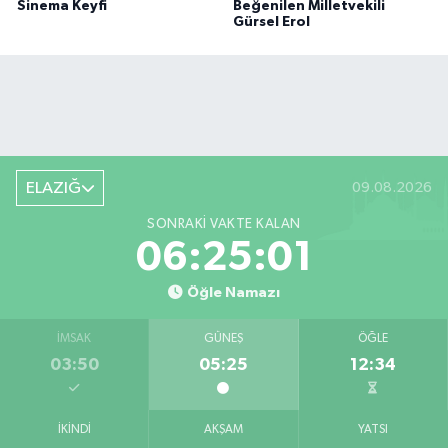
Sinema Keyfi
Beğenilen Milletvekili
Gürsel Erol
ELAZIĞ
09.08.2026
SONRAKI VAKTE KALAN
06:25:01
Öğle Namazı
İMSAK
GÜNEŞ
ÖĞLE
03:50
05:25
12:34
İKINDI
AKŞAM
YATSI