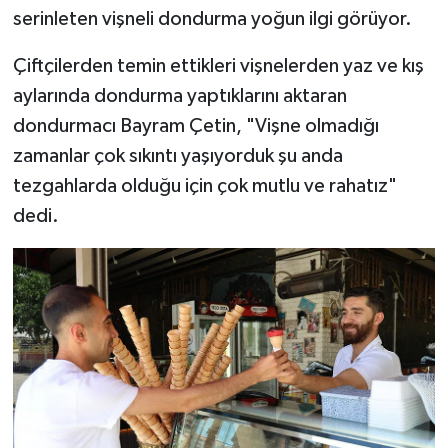
serinleten vişneli dondurma yoğun ilgi görüyor.
SPOR
Çiftçilerden temin ettikleri vişnelerden yaz ve kış
aylarında dondurma yaptıklarını aktaran
TEKNOLOJİ
dondurmacı Bayram Çetin, "Vişne olmadığı
YAŞAM
zamanlar çok sıkıntı yaşıyorduk şu anda
tezgahlarda olduğu için çok mutlu ve rahatız"
dedi.