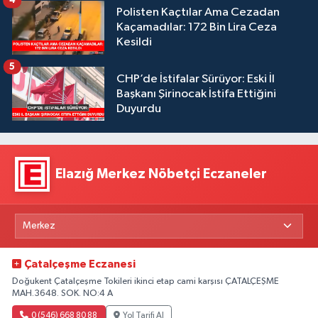
4
Polisten Kaçtılar Ama Cezadan
Kaçamadılar: 172 Bin Lira Ceza
Kesildi
5
CHP’de İstifalar Sürüyor: Eski İl
Başkanı Şirinocak İstifa Ettiğini
Duyurdu
Elazığ Merkez Nöbetçi Eczaneler
Çatalçeşme Eczanesi
Doğukent Çatalçeşme Tokileri ikinci etap cami karşısı ÇATALÇEŞME
MAH.3648. SOK. NO:4 A
0 (546) 668 80 88
Yol Tarifi Al