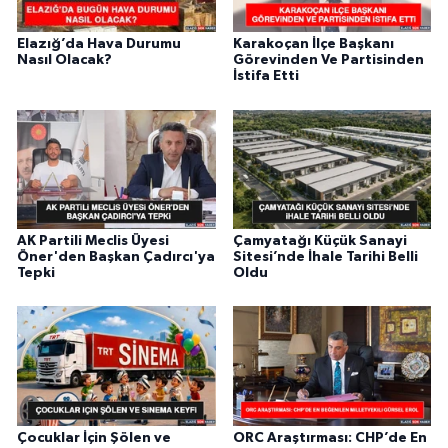
Elazığ’da Hava Durumu
Karakoçan İlçe Başkanı
Nasıl Olacak?
Görevinden Ve Partisinden
İstifa Etti
AK Partili Meclis Üyesi
Çamyatağı Küçük Sanayi
Öner'den Başkan Çadırcı'ya
Sitesi’nde İhale Tarihi Belli
Tepki
Oldu
Çocuklar İçin Şölen ve
ORC Araştırması: CHP’de En