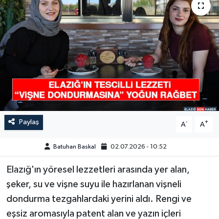
GÜNDEM
HABERDE İNSAN
KÜLTÜR-SANAT
MAGAZİN
MEDYA
Paylaş
-
+
A
A
ÖZEL HABER
Batuhan Baskal
02.07.2026 - 10:52
POLİTİKA
Elazığ'ın yöresel lezzetleri arasında yer alan,
şeker, su ve vişne suyu ile hazırlanan vişneli
SAĞLIK
dondurma tezgahlardaki yerini aldı. Rengi ve
eşsiz aromasıyla patent alan ve yazın içleri
SİYASET