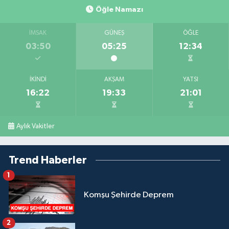
Öğle Namazı
İMSAK
GÜNEŞ
ÖĞLE
03:50
05:25
12:34
İKINDI
AKŞAM
YATSI
16:22
19:33
21:01
Aylık Vakitler
Trend Haberler
1
Komşu Şehirde Deprem
2