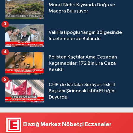
Murat Nehri Kıyısında Doğa ve
Macera Buluşuyor
3
Vali Hatipoğlu Yangın Bölgesinde
İncelemelerde Bulundu
4
Polisten Kaçtılar Ama Cezadan
Kaçamadılar: 172 Bin Lira Ceza
Kesildi
5
CHP’de İstifalar Sürüyor: Eski İl
Başkanı Şirinocak İstifa Ettiğini
Duyurdu
Elazığ Merkez Nöbetçi Eczaneler