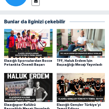
Bunlar da ilginizi çekebilir
Elazığlı Sporculardan Bocce
TFF, Haluk Erdem İçin
Petankta Önemli Başarı
Başsağlığı Mesajı Yayınladı
Elazığspor Kulübü
Elazığlı Gençler Türkiye’yi
Başsağlığı Mesajı Yayınladı
Temsil Ediyor