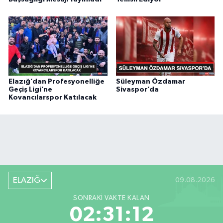
Elazığ’dan Profesyonelliğe
Süleyman Özdamar
Geçiş Ligi’ne
Sivaspor’da
Kovancılarspor Katılacak
ELAZIĞ
09.08.2026
SONRAKI VAKTE KALAN
02:31:12