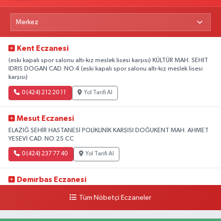
Kent Eczanesi
(eski kapalı spor salonu altı-kız meslek lisesi karşısı) KÜLTÜR MAH. SEHIT
IDRIS DOGAN CAD. NO:4 (eski kapalı spor salonu altı-kız meslek lisesi
karşısı)
0 (424) 212 20 11
Yol Tarifi Al
Mesut Eczanesi
ELAZIĞ ŞEHİR HASTANESİ POLİKLİNİK KARŞISI DOĞUKENT MAH. AHMET
YESEVİ CAD. NO:25 CC
0 (424) 237 77 40
Yol Tarifi Al
Demırbas Eczanesi
1.HARPUT CAD. NO:9 C
Tüm Nöbetçi Eczaneler
0 (424) 233 64 63
Yol Tarifi Al