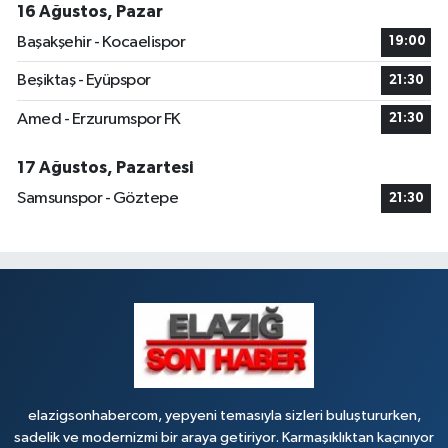
16 Ağustos, Pazar
Başakşehir - Kocaelispor
19:00
Beşiktaş - Eyüpspor
21:30
Amed - Erzurumspor FK
21:30
17 Ağustos, Pazartesi
Samsunspor - Göztepe
21:30
elazigsonhabercom, yepyeni temasıyla sizleri buluştururken,
sadelik ve modernizmi bir araya getiriyor. Karmaşıklıktan kaçınıyor