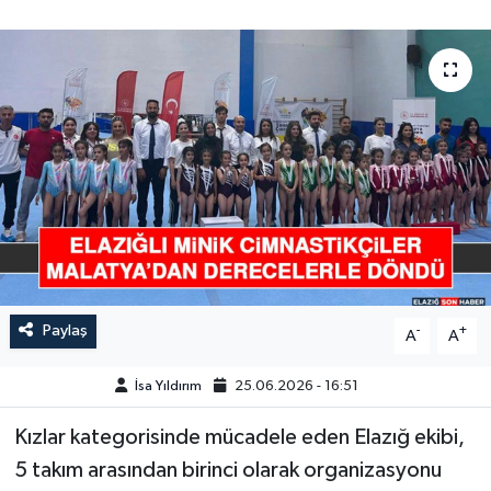
GÜNDEM
HABERDE İNSAN
KÜLTÜR-SANAT
MAGAZİN
MEDYA
ÖZEL HABER
Paylaş
-
+
A
A
POLİTİKA
İsa Yıldırım
25.06.2026 - 16:51
SAĞLIK
Kızlar kategorisinde mücadele eden Elazığ ekibi,
5 takım arasından birinci olarak organizasyonu
SİYASET