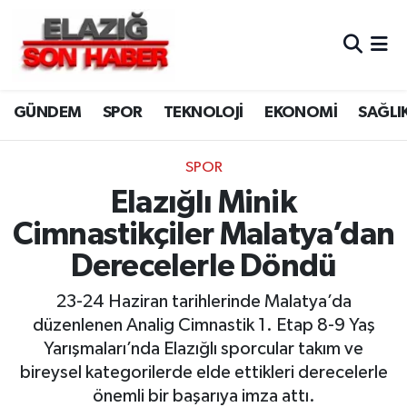
CANLI YAYIN
Merkez Hava Durumu
GÜNDEM
SPOR
TEKNOLOJİ
EKONOMİ
SAĞLI
ASAYİŞ
Merkez Trafik Yoğunluk Haritası
BİLİM VE TEKNOLOJİ
Süper Lig Puan Durumu ve Fikstür
SPOR
Elazığlı Minik
DÜNYA
Tüm Manşetler
Cimnastikçiler Malatya’dan
EĞİTİM
Son Dakika Haberleri
Derecelerle Döndü
EKONOMİ
Haber Arşivi
23-24 Haziran tarihlerinde Malatya’da
düzenlenen Analig Cimnastik 1. Etap 8-9 Yaş
ELAZIĞ
Yarışmaları’nda Elazığlı sporcular takım ve
bireysel kategorilerde elde ettikleri derecelerle
GENEL
önemli bir başarıya imza attı.