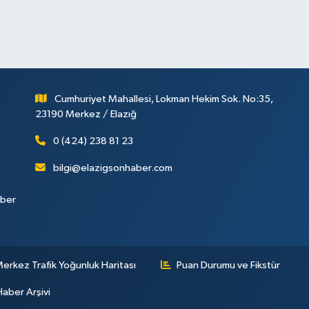
Cumhuriyet Mahallesi, Lokman Hekim Sok. No:35,
23190 Merkez / Elazığ
0 (424) 238 81 23
bilgi@elazigsonhaber.com
aber
erkez Trafik Yoğunluk Haritası
Puan Durumu ve Fikstür
Haber Arşivi