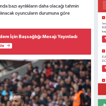
a bazı ayrılıkların daha olacağı tahmin
 alınacak oyuncuların durumuna göre
(es
KÜ
kap
dem İçin Başsağlığı Mesajı Yayınladı
üle
EL
DO
1.