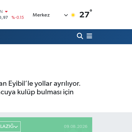
°
R
27
Merkez
36
%0.18
10
%0.32
İN
11
%0.38
ALTIN
55
%0
00
9
%-14
IN
0,97
%-0.15
yibil’le yollar ayrılıyor.
cuya kulüp bulması için
ELAZIĞ
09.08.2026