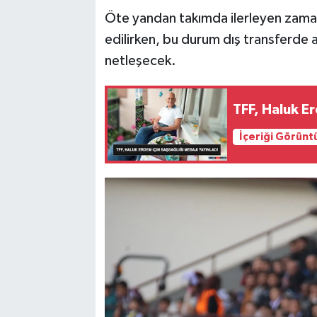
Öte yandan takımda ilerleyen zamand
edilirken, bu durum dış transferde
netleşecek.
TFF, Haluk Er
İçeriği Görünt