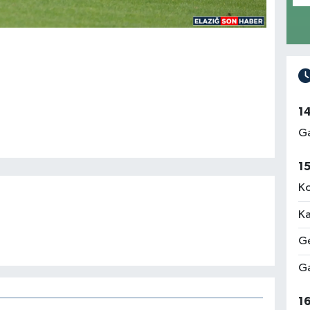
1
Ga
1
Ko
Ka
Ge
Ga
1