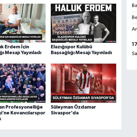
Ba
Be
Am
1
uk Erdem İçin
Elazığspor Kulübü
ğı Mesajı Yayınladı
Başsağlığı Mesajı Yayınladı
Sa
an Profesyonelliğe
Süleyman Özdamar
gi’ne Kovancılarspor
Sivaspor’da
k