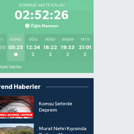
SONRAKI VAKTE KALAN
02:52:24
Öğle Namazı
AK
GÜNEŞ
ÖĞLE
İKINDI
AKŞAM
YATSI
50
05:25
12:34
16:22
19:33
21:01
Aylık Vakitler
rend Haberler
Komşu Şehirde
Deprem
Murat Nehri Kıyısında