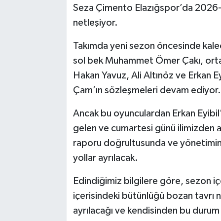
Seza Çimento Elazığspor’da 2026-
netleşiyor.
SPOR
Takımda yeni sezon öncesinde kale
TEKNOLOJİ
sol bek Muhammet Ömer Çakı, orta 
YAŞAM
Hakan Yavuz, Ali Altınöz ve Erkan Ey
Çam’ın sözleşmeleri devam ediyor.
Ancak bu oyunculardan Erkan Eyibil’le
gelen ve cumartesi günü ilimizden a
raporu doğrultusunda ve yönetimin
yollar ayrılacak.
Edindiğimiz bilgilere göre, sezon içe
içerisindeki bütünlüğü bozan tavrı 
ayrılacağı ve kendisinden bu durum