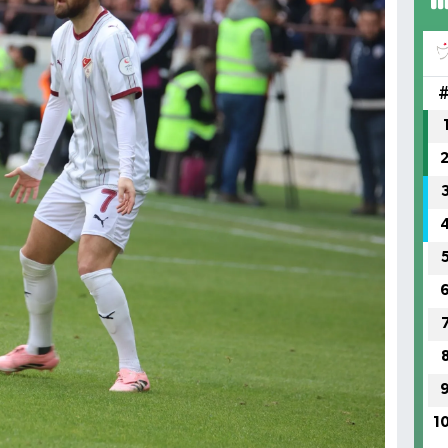
AB
HA
No
1