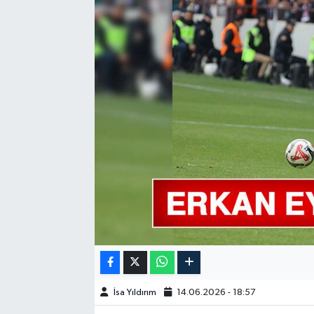
GÜNDEM
HABERDE İNSAN
KÜLTÜR-SANAT
MAGAZİN
MEDYA
ÖZEL HABER
POLİTİKA
SAĞLIK
İsa Yıldırım
14.06.2026 - 18:57
SİYASET