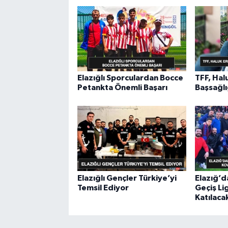
Elazığlı Sporculardan Bocce
TFF, Hal
Petankta Önemli Başarı
Başsağlı
Elazığlı Gençler Türkiye’yi
Elazığ’d
Temsil Ediyor
Geçiş Li
Katılaca