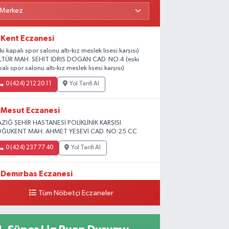
Kent Eczanesi
ki kapalı spor salonu altı-kız meslek lisesi karşısı)
LTÜR MAH. SEHIT IDRIS DOGAN CAD. NO:4 (eski
alı spor salonu altı-kız meslek lisesi karşısı)
0 (424) 212 20 11
Yol Tarifi Al
Mesut Eczanesi
AZIĞ ŞEHİR HASTANESİ POLİKLİNİK KARŞISI
ĞUKENT MAH. AHMET YESEVİ CAD. NO:25 CC
0 (424) 237 77 40
Yol Tarifi Al
Demırbas Eczanesi
HARPUT CAD. NO:9 C
Tüm Nöbetçi Eczaneler
0 (424) 233 64 63
Yol Tarifi Al