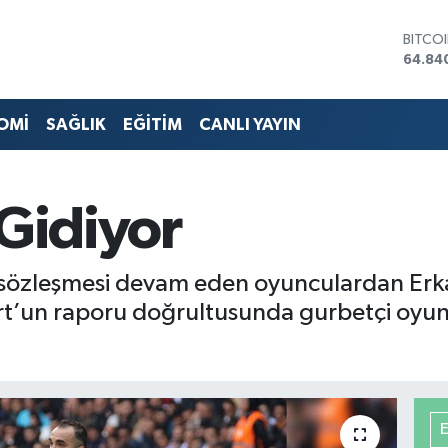
DOLA
47,74
EURO
55,25
STERL
OMİ
SAĞLIK
EĞİTİM
CANLI YAYIN
64,48
GRAM 
6660.
BİST1
 Gidiyor
13.77
BITCO
64.84
özleşmesi devam eden oyunculardan Erkan E
rt’un raporu doğrultusunda gurbetçi oyun