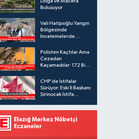
Doğa ve Macera
Buluşuyor
Vali Hatipoğlu Yangın
Bölgesinde
İncelemelerde
Bulundu
Polisten Kaçtılar Ama
Cezadan
Kaçamadılar: 172 Bin
Lira Ceza Kesildi
CHP’de İstifalar
Sürüyor: Eski İl Başkanı
Şirinocak İstifa
Ettiğini Duyurdu
Elazığ Merkez Nöbetçi
Eczaneler