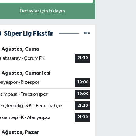
Detaylar için tıklayın
Süper Lig Fikstür
4 Ağustos, Cuma
latasaray - Çorum FK
21:30
5 Ağustos, Cumartesi
nyaspor - Rizespor
19:00
sımpaşa - Trabzonspor
19:00
nçlerbirliği S.K. - Fenerbahçe
21:30
ziantep FK - Alanyaspor
21:30
6 Ağustos, Pazar