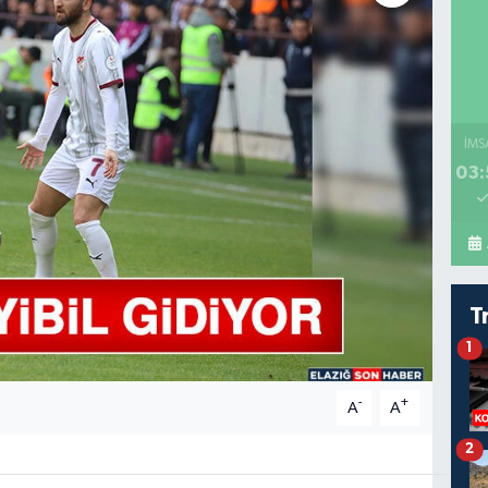
İMS
03:
T
1
-
+
A
A
2