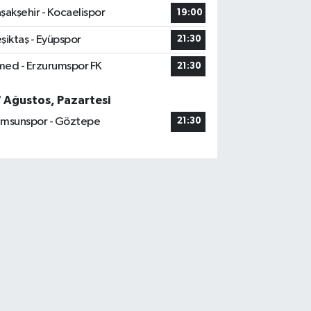
şakşehir - Kocaelispor
19:00
şiktaş - Eyüpspor
21:30
ed - Erzurumspor FK
21:30
7 Ağustos, Pazartesi
msunspor - Göztepe
21:30