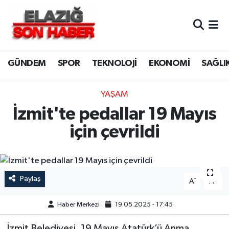
CANLI YAYIN
Merkez Hava Durumu
GÜNDEM
SPOR
TEKNOLOJİ
EKONOMİ
SAĞLI
ASAYİŞ
Merkez Trafik Yoğunluk Haritası
BİLİM VE TEKNOLOJİ
Süper Lig Puan Durumu ve Fikstür
YAŞAM
İzmit'te pedallar 19 Mayıs
DÜNYA
Tüm Manşetler
için çevrildi
EĞİTİM
Son Dakika Haberleri
EKONOMİ
Haber Arşivi
Paylaş
-
+
A
A
ELAZIĞ
Haber Merkezi
19.05.2025 - 17:45
GENEL
İzmit Belediyesi, 19 Mayıs Atatürk’ü Anma,