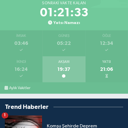
SONRAKI VAKTE KALAN
01:21:32
Yatsı Namazı
İMSAK
GÜNEŞ
ÖĞLE
03:46
05:22
12:34
İKINDI
AKŞAM
YATSI
16:24
19:37
21:06
Aylık Vakitler
Trend Haberler
1
Komşu Şehirde Deprem