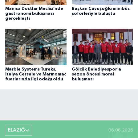
Manisa Dostlar Meclisi’nde
Başkan Çavuşoğlu minibüs
gastronomi buluşması
şoförleriyle buluştu
gerçekleşti
Marble Systems Tureks,
Gölcük Belediyespor’a
İtalya Cersaie ve Marmomac
sezon öncesi moral
fuarlarında ilgi odağı oldu
buluşması
ELAZIĞ
06.08.2026