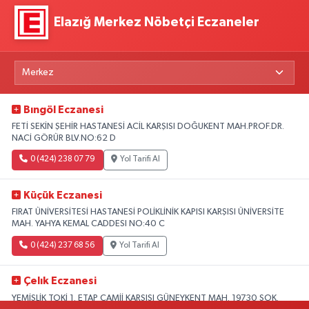
Elazığ Merkez Nöbetçi Eczaneler
Bıngöl Eczanesi
FETİ SEKİN ŞEHİR HASTANESİ ACİL KARŞISI DOĞUKENT MAH.PROF.DR.
NACİ GÖRÜR BLV.NO:62 D
0 (424) 238 07 79
Yol Tarifi Al
Küçük Eczanesi
FIRAT ÜNİVERSİTESİ HASTANESİ POLİKLİNİK KAPISI KARŞISI ÜNİVERSİTE
MAH. YAHYA KEMAL CADDESI NO:40 C
0 (424) 237 68 56
Yol Tarifi Al
Çelık Eczanesi
YEMİŞLİK TOKİ 1. ETAP CAMİİ KARŞISI GÜNEYKENT MAH. 19730 SOK.