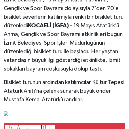
Gençlik ve Spor Bayramı dolayısıyla 7’den 70’e
GÜNDEM
bisiklet severlerin katılımıyla renkli bir bisiklet turu
HABERDE İNSAN
düzenledi
KOCAELİ (İGFA) -
19 Mayıs Atatürk’ü
Anma, Gençlik ve Spor Bayramı etkinlikleri bugün
KÜLTÜR-SANAT
İzmit Belediyesi Spor İşleri Müdürlüğünün
düzenlediği bisiklet turu ile başladı. Her yaştan
MAGAZİN
vatandaşın büyük ilgi gösterdiği etkinlikte, İzmit
sokakları bayram coşkusuyla dolup taştı.
MEDYA
Bisiklet turunun ardından katılımcılar Kültür Tepesi
ÖZEL HABER
Atatürk Anıtı’na çelenk sunarak büyük önder
POLİTİKA
Mustafa Kemal Atatürk’ü andılar.
SAĞLIK
SİYASET