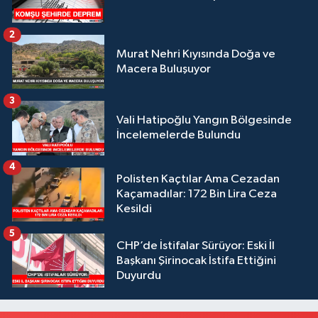
2
Murat Nehri Kıyısında Doğa ve
Macera Buluşuyor
3
Vali Hatipoğlu Yangın Bölgesinde
İncelemelerde Bulundu
4
Polisten Kaçtılar Ama Cezadan
Kaçamadılar: 172 Bin Lira Ceza
Kesildi
5
CHP’de İstifalar Sürüyor: Eski İl
Başkanı Şirinocak İstifa Ettiğini
Duyurdu