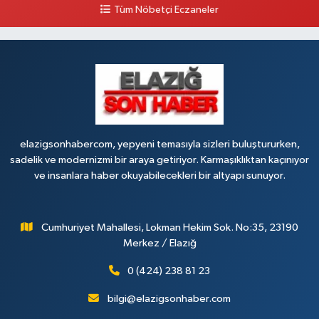
NO:6 A
Tüm Nöbetçi Eczaneler
0 (424) 236 63 34
Yol Tarifi Al
Tanrıverdı Eczanesi
(HOZAT GARAJI OPET KARŞISI) 1. HARPUT CAD. SARISALTIK SOK NO:7 1
0 (424) 218 72 74
Yol Tarifi Al
elazigsonhabercom, yepyeni temasıyla sizleri buluştururken,
sadelik ve modernizmi bir araya getiriyor. Karmaşıklıktan kaçınıyor
ve insanlara haber okuyabilecekleri bir altyapı sunuyor.
Cumhuriyet Mahallesi, Lokman Hekim Sok. No:35, 23190
Merkez / Elazığ
0 (424) 238 81 23
bilgi@elazigsonhaber.com