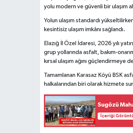
yolu modern ve güvenli bir ulaşım a
Yolun ulaşım standardı yükseltilirke
kesintisiz ulaşım imkânı sağlandı.
Elazığ İl Özel İdaresi, 2026 yılı ya
grup yollarında asfalt, bakım-onarım 
kırsal ulaşım ağını güçlendirmeye 
Tamamlanan Karasaz Köyü BSK asfalt
halkalarından biri olarak hizmete su
Sugözü Mahal
İçeriği Görünt