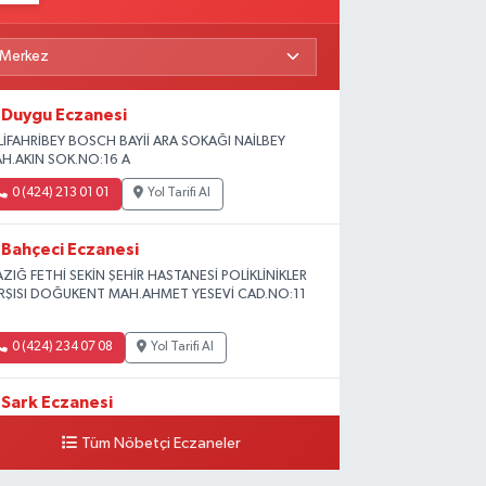
Duygu Eczanesi
LİFAHRİBEY BOSCH BAYİİ ARA SOKAĞI NAİLBEY
H.AKIN SOK.NO:16 A
0 (424) 213 01 01
Yol Tarifi Al
Bahçeci Eczanesi
AZIĞ FETHİ SEKİN ŞEHİR HASTANESİ POLİKLİNİKLER
RŞISI DOĞUKENT MAH.AHMET YESEVİ CAD.NO:11
0 (424) 234 07 08
Yol Tarifi Al
Sark Eczanesi
iversite Mah.Yunus Emre Blv. No:2 3A
Tüm Nöbetçi Eczaneler
0 (424) 212 49 34
Yol Tarifi Al