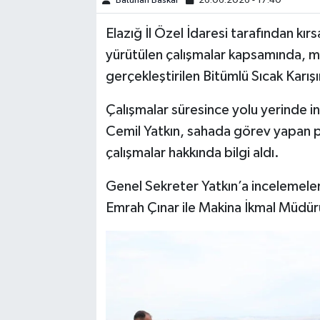
Batuhan Baskal
26.06.2026 - 17:40
Elazığ İl Özel İdaresi tarafından kır
SPOR
yürütülen çalışmalar kapsamında, 
TEKNOLOJİ
gerçekleştirilen Bitümlü Sıcak Karış
YAŞAM
Çalışmalar süresince yolu yerinde in
Cemil Yatkın, sahada görev yapan p
çalışmalar hakkında bilgi aldı.
Genel Sekreter Yatkın’a incelemeler
Emrah Çınar ile Makina İkmal Müdürü