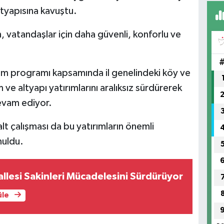
ltyapısına kavuştu.
BE
n, vatandaşlar için daha güvenli, konforlu ve
CA
BA
tırım programı kapsamında il genelindeki köy ve
ve altyapı yatırımlarını aralıksız sürdürerek
devam ediyor.
 çalışması da bu yatırımların önemli
nuldu.
lesi Sakinleri Mücadelesini Sürdürüyor
üle