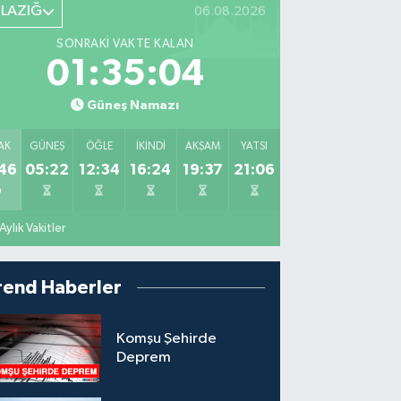
ELAZIĞ
06.08.2026
SONRAKI VAKTE KALAN
01:35:02
Güneş Namazı
AK
GÜNEŞ
ÖĞLE
İKINDI
AKŞAM
YATSI
46
05:22
12:34
16:24
19:37
21:06
Aylık Vakitler
rend Haberler
Komşu Şehirde
Deprem