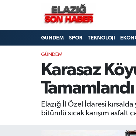
CANLI YAYIN
Merkez Hava Durumu
GÜNDEM
SPOR
TEKNOLOJİ
EKON
ASAYİŞ
Merkez Trafik Yoğunluk Haritası
BİLİM VE TEKNOLOJİ
Süper Lig Puan Durumu ve Fikstür
GÜNDEM
Karasaz Köy
DÜNYA
Tüm Manşetler
Tamamlandı
EĞİTİM
Son Dakika Haberleri
EKONOMİ
Haber Arşivi
Elazığ İl Özel İdaresi kırsal
bitümlü sıcak karışım asfalt 
ELAZIĞ
GENEL