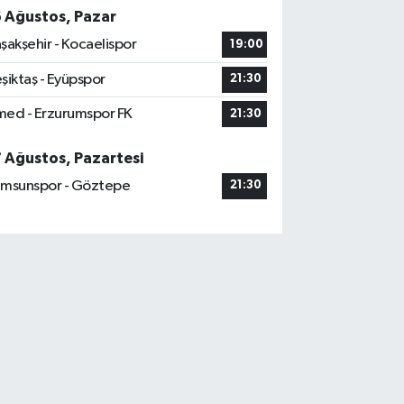
6 Ağustos, Pazar
şakşehir - Kocaelispor
19:00
şiktaş - Eyüpspor
21:30
ed - Erzurumspor FK
21:30
7 Ağustos, Pazartesi
msunspor - Göztepe
21:30