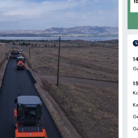
1
1
Ga
1
Ko
Ka
Ge
Ga