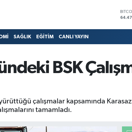
DOLA
47,59
EURO
55,13
STERL
OMİ
SAĞLIK
EĞİTİM
CANLI YAYIN
64,2
GRAM
6527
BİST1
ündeki BSK Çalışm
13.70
BITC
64.4
da yürüttüğü çalışmalar kapsamında Karasa
çalışmalarını tamamladı.