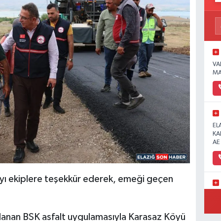
VA
MA
EL
KA
AE
layı ekiplere teşekkür ederek, emeği geçen
Ün
lanan BSK asfalt uygulamasıyla Karasaz Köyü