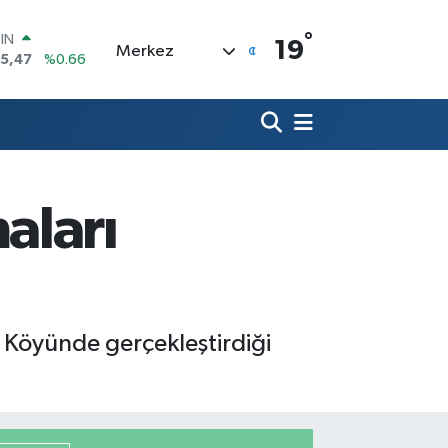
°
R
19
Merkez
71
%0.05
36
%0.18
İN
534
%0.22
 ALTIN
.85
%0.54
00
aları
3
%11
OIN
75,47
%0.66
z Köyünde gerçekleştirdiği