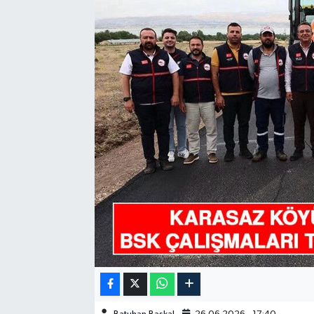
GÜNDEM
HABERDE İNSAN
KÜLTÜR-SANAT
MAGAZİN
MEDYA
ÖZEL HABER
POLİTİKA
SAĞLIK
SİYASET