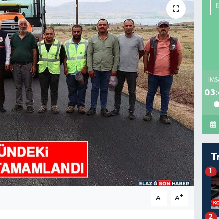
İMS
03:
T
1
-
+
A
A
2