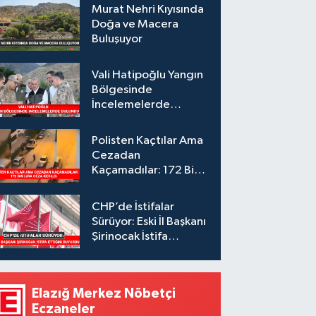
Murat Nehri Kıyısında
Doğa ve Macera
Buluşuyor
Vali Hatipoğlu Yangın
Bölgesinde
İncelemelerde
Bulundu
Polisten Kaçtılar Ama
Cezadan
Kaçamadılar: 172 Bin
Lira Ceza Kesildi
CHP’de İstifalar
Sürüyor: Eski İl Başkanı
Şirinocak İstifa
Ettiğini Duyurdu
Elazığ Merkez Nöbetçi
Eczaneler