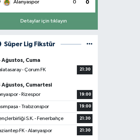
0
Alanyaspor
0
0
Detaylar için tıklayın
Süper Lig Fikstür
4 Ağustos, Cuma
latasaray - Çorum FK
21:30
5 Ağustos, Cumartesi
nyaspor - Rizespor
19:00
sımpaşa - Trabzonspor
19:00
nçlerbirliği S.K. - Fenerbahçe
21:30
ziantep FK - Alanyaspor
21:30