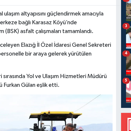
sal ulaşım altyapısını güçlendirmek amacıyla
merkeze bağlı Karasaz Köyü’nde
3
ım (BSK) asfalt çalışmaları tamamlandı.
celeyen Elazığ İl Özel İdaresi Genel Sekreteri
ersonelle bir araya gelerek yürütülen
4
i sırasında Yol ve Ulaşım Hizmetleri Müdürü
5
 Furkan Gülan eşlik etti.