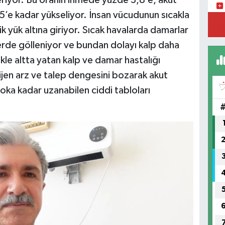
eriyor. Bu oranın inmede yüzde 3,8’e, akut
’e kadar yükseliyor. İnsan vücudunun sıcakla
İC
k yük altına giriyor. Sıcak havalarda damarlar
erde gölleniyor ve bundan dolayı kalp daha
ikle altta yatan kalp ve damar hastalığı
Ün
jen arz ve talep dengesini bozarak akut
Me
ka kadar uzanabilen ciddi tabloları
YE
Sa