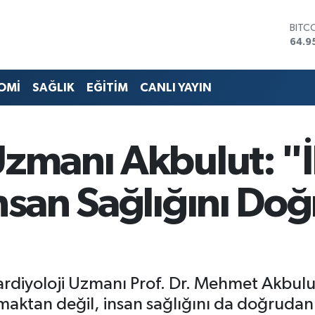
DOL
47,7
EUR
55,2
STER
OMİ
SAĞLIK
EĞİTİM
CANLI YAYIN
64,4
GRAM
6660
BİST
Uzmanı Akbulut: "
13.7
BITC
64.9
İnsan Sağlığını Do
ardiyoloji Uzmanı Prof. Dr. Mehmet Akbulut,
lmaktan değil, insan sağlığını da doğrudan