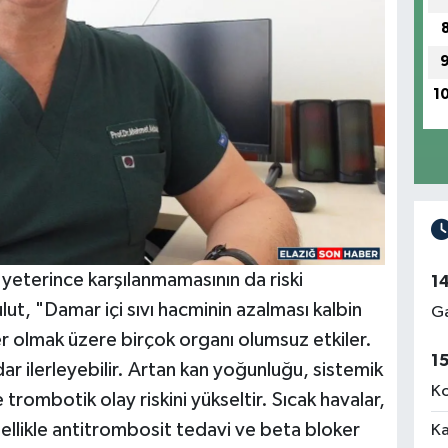
Do
Me
1
Ün
Me
 yeterince karşılanmamasının da riski
1
Rı
Me
lut, "Damar içi sıvı hacminin azalması kalbin
Ga
er olmak üzere birçok organı olumsuz etkiler.
1
r ilerleyebilir. Artan kan yoğunluğu, sistemik
Ko
trombotik olay riskini yükseltir. Sıcak havalar,
İz
Me
 Özellikle antitrombosit tedavi ve beta bloker
Ka