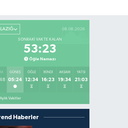
ELAZIĞ
08.08.2026
SONRAKI VAKTE KALAN
53:22
Öğle Namazı
AK
GÜNEŞ
ÖĞLE
İKINDI
AKŞAM
YATSI
48
05:24
12:34
16:23
19:34
21:03
Aylık Vakitler
rend Haberler