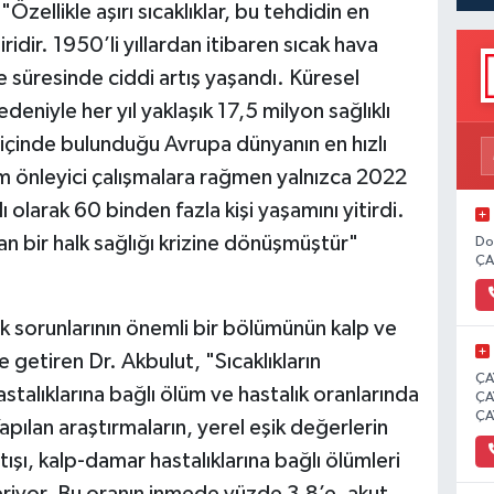
zellikle aşırı sıcaklıklar, bu tehdidin en
idir. 1950’li yıllardan itibaren sıcak hava
ve süresinde ciddi artış yaşandı. Küresel
deniyle her yıl yaklaşık 17,5 milyon sağlıklı
 içinde bulunduğu Avrupa dünyanın en hızlı
üm önleyici çalışmalara rağmen yalnızca 2022
ı olarak 60 binden fazla kişi yaşamını yitirdi.
anan bir halk sağlığı krizine dönüşmüştür"
Do
ÇA
lık sorunlarının önemli bir bölümünün kalp ve
 getiren Dr. Akbulut, "Sıcaklıkların
ÇA
stalıklarına bağlı ölüm ve hastalık oranlarında
ÇA
ÇA
apılan araştırmaların, yerel eşik değerlerin
tışı, kalp-damar hastalıklarına bağlı ölümleri