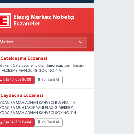
Elazığ Merkez Nöbetçi
Eczaneler
Çatalçeşme Eczanesi
ğukent Çatalçeşme Tokileri ikinci etap cami karşısı
TALÇEŞME MAH.3648. SOK. NO:4 A
0 (546) 668 80 88
Yol Tarifi Al
Çaydaçıra Eczanesi
YDAÇIRA MAH.ADNAN KAHVECİ BUL.NO 114
YDAÇIRA MUHTARLIK YANI ELAZIĞ-MERKEZ
YDAÇIRA MAH.ADNAN KAHVECİ SOK.NO:114
0 (424) 502 04 04
Yol Tarifi Al