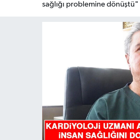
sağlığı problemine dönüştü" 
GÜNDEM
HABERDE İNSAN
KÜLTÜR-SANAT
MAGAZİN
MEDYA
ÖZEL HABER
POLİTİKA
SAĞLIK
SİYASET