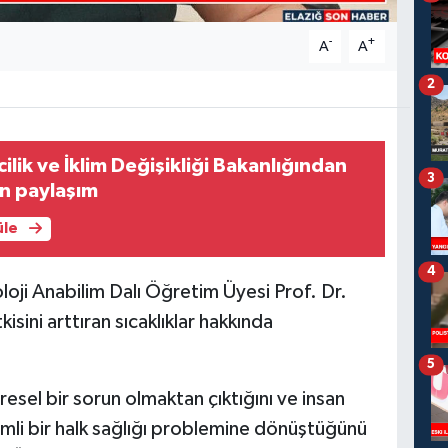
-
+
A
A
2
ilik ve İklim Değişikliği Bakanlığından
3
kin paylaşım
üle
4
loji Anabilim Dalı Öğretim Üyesi Prof. Dr.
ini arttıran sıcaklıklar hakkında
5
vresel bir sorun olmaktan çıktığını ve insan
mli bir halk sağlığı problemine dönüştüğünü