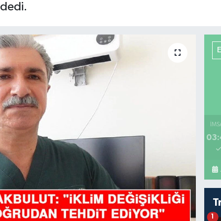
dedi.
İMS
03:
T
1