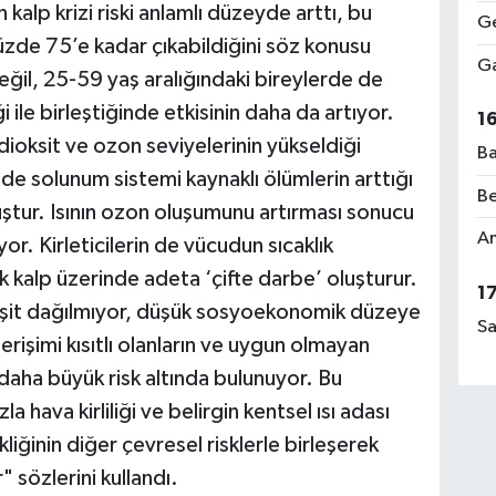
kalp krizi riski anlamlı düzeyde arttı, bu
Ge
n yüzde 75’e kadar çıkabildiğini söz konusu
Ga
değil, 25-59 yaş aralığındaki bireylerde de
Ab
liği ile birleştiğinde etkisinin daha da artıyor.
El
1
ioksit ve ozon seviyelerinin yükseldiği
Ba
e solunum sistemi kaynaklı ölümlerin arttığı
Be
uştur. Isının ozon oluşumunu artırması sonucu
Rü
Am
iyor. Kirleticilerin de vücudun sıcaklık
No
kalp üzerinde adeta ‘çifte darbe’ oluşturur.
1
eşit dağılmıyor, düşük sosyoekonomik düzeye
Sa
 erişimi kısıtlı olanların ve uygun olmayan
Ça
 daha büyük risk altında bulunuyor. Bu
Me
a hava kirliliği ve belirgin kentsel ısı adası
kliğinin diğer çevresel risklerle birleşerek
" sözlerini kullandı.