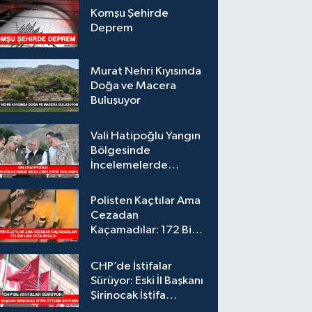
Komşu Şehirde
Deprem
Murat Nehri Kıyısında
Doğa ve Macera
Buluşuyor
Vali Hatipoğlu Yangın
Bölgesinde
İncelemelerde
Bulundu
Polisten Kaçtılar Ama
Cezadan
Kaçamadılar: 172 Bin
Lira Ceza Kesildi
CHP’de İstifalar
Sürüyor: Eski İl Başkanı
Şirinocak İstifa
Ettiğini Duyurdu