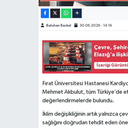
SPOR
Batuhan Baskal
30.06.2026 - 14:16
TEKNOLOJİ
YAŞAM
Çevre, Şehirc
Elazığ’a iliş
İçeriği Görünt
Fırat Üniversitesi Hastanesi Kardiyo
Mehmet Akbulut, tüm Türkiye’de etkis
değerlendirmelerde bulundu.
İklim değişikliğinin artık yalnızca çe
sağlığını doğrudan tehdit eden öne