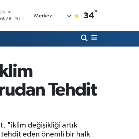
°
AR
34
Merkez
436
%0.18
O
510
%0.32
LİN
811
%0.38
 ALTIN
.55
%0.03
100
İklim
79
%-14
OIN
59,79
%1.11
ğrudan Tehdit
 "iklim değişikliği artık
 tehdit eden önemli bir halk