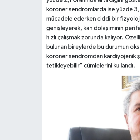
yüzde 2,1 oranında artırdığını göst
koroner sendromlarda ise yüzde 3,5
mücadele ederken ciddi bir fizyoloji
genişleyerek, kan dolaşımının perif
hızlı çalışmak zorunda kalıyor. Özell
bulunan bireylerde bu durumun oksi
koroner sendromdan kardiyojenik şo
tetikleyebilir" cümlelerini kullandı.