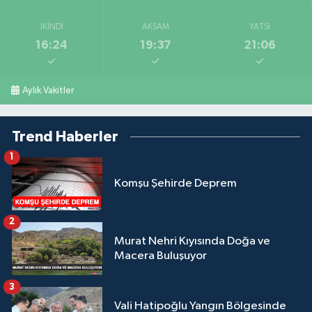
İKINDI
AKŞAM
YATSI
16:24
19:37
21:06
Aylık Vakitler
Trend Haberler
1
Komşu Şehirde Deprem
2
Murat Nehri Kıyısında Doğa ve
Macera Buluşuyor
3
Vali Hatipoğlu Yangın Bölgesinde