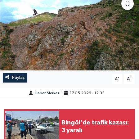
GÜNDEM
HABERDE İNSAN
KÜLTÜR-SANAT
MAGAZİN
MEDYA
Paylaş
-
+
A
A
ÖZEL HABER
Haber Merkezi
17.05.2026 - 12:33
POLİTİKA
SAĞLIK
Bingöl'de trafik kazası:
3 yaralı
SİYASET