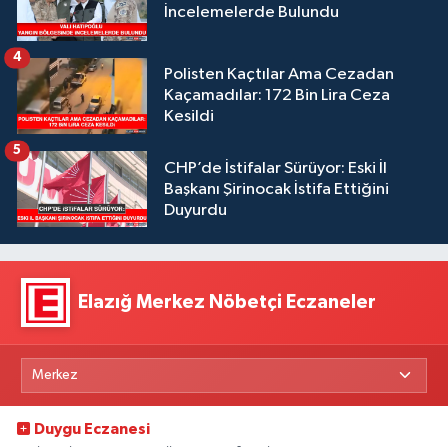
İncelemelerde Bulundu
4
Polisten Kaçtılar Ama Cezadan
Kaçamadılar: 172 Bin Lira Ceza
Kesildi
5
CHP’de İstifalar Sürüyor: Eski İl
Başkanı Şirinocak İstifa Ettiğini
Duyurdu
Elazığ Merkez Nöbetçi Eczaneler
Duygu Eczanesi