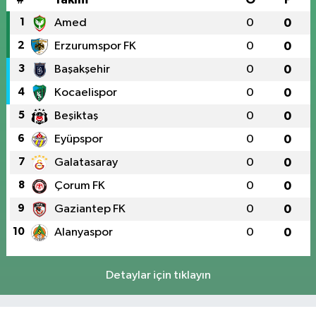
1
Amed
0
0
2
Erzurumspor FK
0
0
3
Başakşehir
0
0
4
Kocaelispor
0
0
5
Beşiktaş
0
0
6
Eyüpspor
0
0
7
Galatasaray
0
0
8
Çorum FK
0
0
9
Gaziantep FK
0
0
10
Alanyaspor
0
0
Detaylar için tıklayın