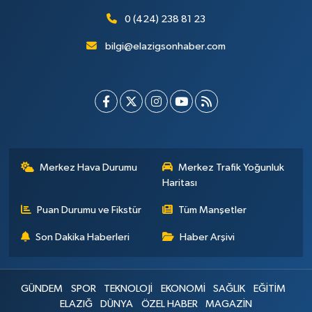
0 (424) 238 81 23
bilgi@elazigsonhaber.com
Merkez Hava Durumu
Merkez Trafik Yoğunluk
Haritası
Puan Durumu ve Fikstür
Tüm Manşetler
Son Dakika Haberleri
Haber Arşivi
GÜNDEM
SPOR
TEKNOLOJİ
EKONOMİ
SAĞLIK
EĞİTİM
ELAZIĞ
DÜNYA
ÖZEL HABER
MAGAZİN