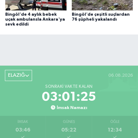
Bingöl'de 4 aylık bebek
Bingöl'de çeşitli suçlardan
uçak ambulansla Ankara'ya
76 şüpheli yakalandı
sevk edildi
ELAZIĞ
06.08.2026
SONRAKI VAKTE KALAN
03:01:24
İmsak Namazı
İMSAK
GÜNEŞ
ÖĞLE
03:46
05:22
12:34