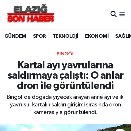
CANLI YAYIN
Merkez Hava Durumu
GÜNDEM
SPOR
TEKNOLOJİ
EKONOMİ
SAĞLI
ASAYİŞ
Merkez Trafik Yoğunluk Haritası
BİLİM VE TEKNOLOJİ
Süper Lig Puan Durumu ve Fikstür
BİNGÖL
Kartal ayı yavrularına
DÜNYA
Tüm Manşetler
saldırmaya çalıştı: O anlar
EĞİTİM
Son Dakika Haberleri
dron ile görüntülendi
EKONOMİ
Haber Arşivi
Bingöl'de doğada yiyecek arayan anne ayı ve iki
yavrusu, kartalın saldırı girişimi sırasında dron
ELAZIĞ
kamerasıyla görüntülendi.
GENEL