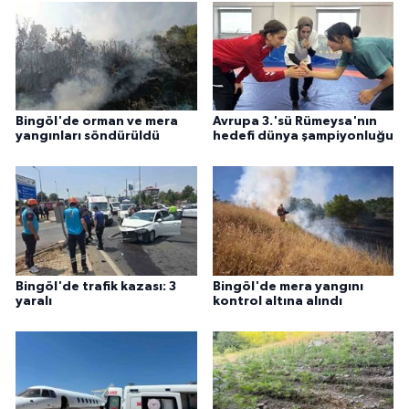
Bingöl'de orman ve mera
Avrupa 3.'sü Rümeysa'nın
yangınları söndürüldü
hedefi dünya şampiyonluğu
Bingöl'de trafik kazası: 3
Bingöl'de mera yangını
yaralı
kontrol altına alındı