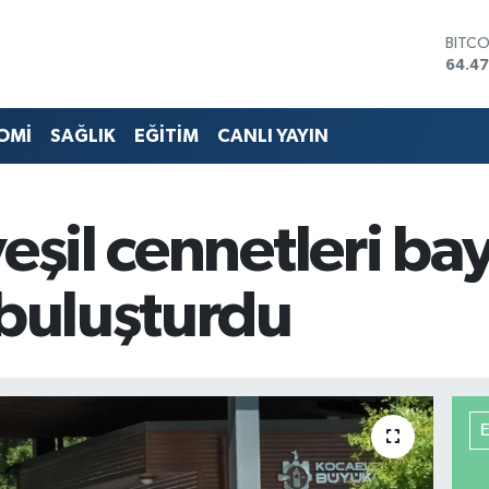
DOLA
47,59
EURO
55,13
STERL
OMİ
SAĞLIK
EĞİTİM
CANLI YAYIN
64,2
GRAM
6527
BİST1
yeşil cennetleri 
13.70
BITC
64.4
 buluşturdu