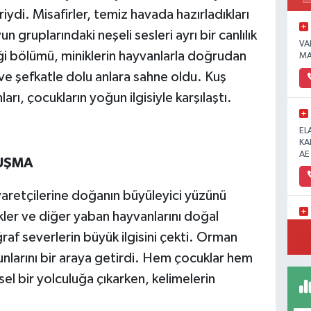
iydi. Misafirler, temiz havada hazırladıkları
n gruplarındaki neşeli sesleri ayrı bir canlılık
VA
iği bölümü, miniklerin hayvanlarla doğrudan
MA
ve şefkatle dolu anlara sahne oldu. Kuş
nları, çocukların yoğun ilgisiyle karşılaştı.
EL
KA
AE
LUŞMA
aretçilerine doğanın büyüleyici yüzünü
kler ve diğer yaban hayvanlarını doğal
Ün
raf severlerin büyük ilgisini çekti. Orman
nlarını bir araya getirdi. Hem çocuklar hem
çsel bir yolculuğa çıkarken, kelimelerin
BE