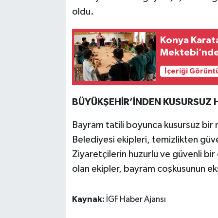
oldu.
Konya Karata
Mektebi’nde
İçeriği Görünt
BÜYÜKŞEHİR’İNDEN KUSURSUZ 
Bayram tatili boyunca kusursuz bir 
Belediyesi ekipleri, temizlikten güven
Ziyaretçilerin huzurlu ve güvenli bi
olan ekipler, bayram coşkusunun ek
Kaynak:
İGF Haber Ajansı