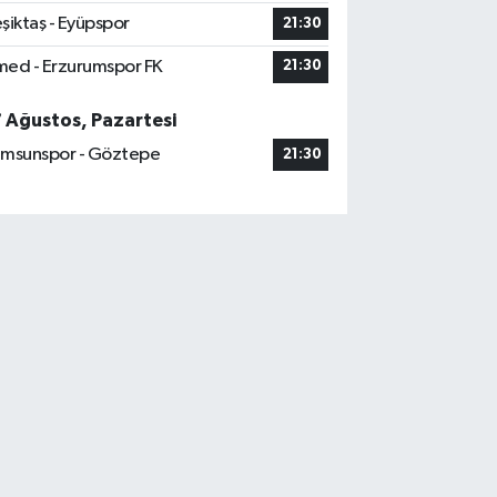
şiktaş - Eyüpspor
21:30
ed - Erzurumspor FK
21:30
7 Ağustos, Pazartesi
msunspor - Göztepe
21:30