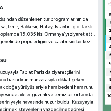
CA
BA
YA
 dışından düzenlenen tur programlarının da
, İzmir, Balıkesir, Hatay, İstanbul gibi farklı
 toplamda 15.035 kişi Ormanya'yı ziyaret etti.
enelinde popülerliğini ve cazibesini bir kez
USU
zuyayla Tabiat Parkı da ziyaretçilerini
unu barındıran manzarasıyla dikkat çeken
acak doğa yürüyüşleriyle hem bedeni hem ruhu
sayesinde aileler güvenli ve temiz bir ortamda
1
 serin yayla havasında huzur buldu. Kuzuyayla,
geçirmek isteyenlerin vazgeçilmez adresi