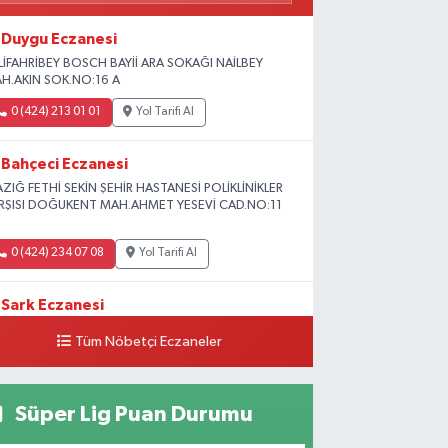
Duygu Eczanesi
LİFAHRİBEY BOSCH BAYİİ ARA SOKAĞI NAİLBEY
H.AKIN SOK.NO:16 A
0 (424) 213 01 01
Yol Tarifi Al
Bahçeci Eczanesi
AZIĞ FETHİ SEKİN ŞEHİR HASTANESİ POLİKLİNİKLER
RŞISI DOĞUKENT MAH.AHMET YESEVİ CAD.NO:11
0 (424) 234 07 08
Yol Tarifi Al
Sark Eczanesi
iversite Mah.Yunus Emre Blv. No:2 3A
Tüm Nöbetçi Eczaneler
0 (424) 212 49 34
Yol Tarifi Al
Süper Lig Puan Durumu
Irmak Eczanesi
LEDİYE KARŞISI ÖZTUNÇ AVM 300 METRE AŞAĞI