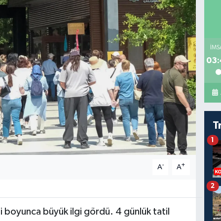
İMS
03:
T
1
-
+
A
A
2
 boyunca büyük ilgi gördü. 4 günlük tatil