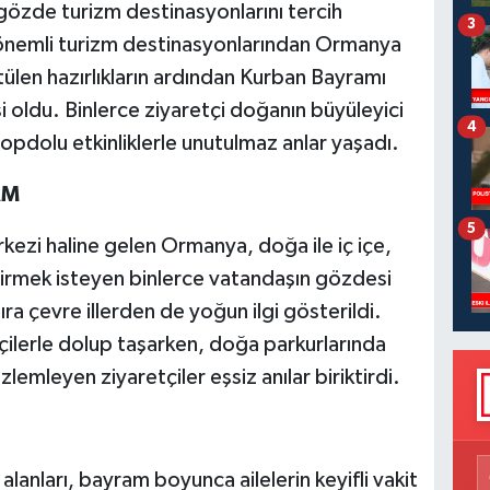
 gözde turizm destinasyonlarını tercih
3
 önemli turizm destinasyonlarından Ormanya
ülen hazırlıkların ardından Kurban Bayramı
 oldu. Binlerce ziyaretçi doğanın büyüleyici
4
dopdolu etkinliklerle unutulmaz anlar yaşadı.
AM
5
kezi haline gelen Ormanya, doğa ile iç içe,
çirmek isteyen binlerce vatandaşın gözdesi
ra çevre illerden de yoğun ilgi gösterildi.
ikçilerle dolup taşarken, doğa parkurlarında
emleyen ziyaretçiler eşsiz anılar biriktirdi.
lanları, bayram boyunca ailelerin keyifli vakit