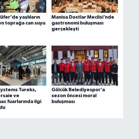
üfer’de yaşlıların
Manisa Dostlar Meclisi’nde
en toprağa can suyu
gastronomi buluşması
gerçekleşti
Systems Tureks,
Gölcük Belediyespor’a
ersaie ve
sezon öncesi moral
 fuarlarında ilgi
buluşması
ldu