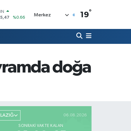
°
R
19
Merkez
71
%0.05
36
%0.18
İN
534
%0.22
 ALTIN
.85
%0.54
00
bayramda doğa
3
%0
OIN
75,47
%0.66
ELAZIĞ
06.08.2026
SONRAKI VAKTE KALAN