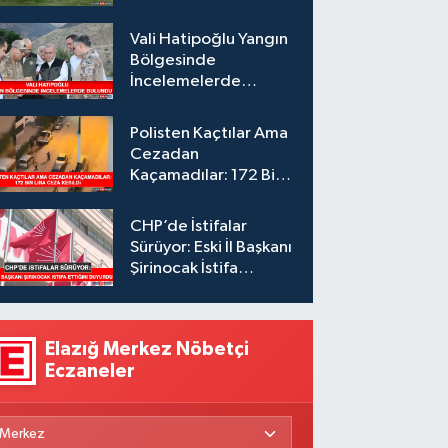
Vali Hatipoğlu Yangın
Bölgesinde
İncelemelerde
Bulundu
Polisten Kaçtılar Ama
Cezadan
Kaçamadılar: 172 Bin
Lira Ceza Kesildi
CHP’de İstifalar
Sürüyor: Eski İl Başkanı
Şirinocak İstifa
Ettiğini Duyurdu
Elazığ Merkez Nöbetçi
Eczaneler