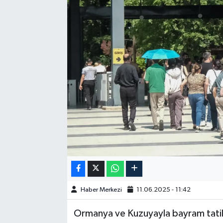
GÜNDEM
HABERDE İNSAN
KÜLTÜR-SANAT
MAGAZİN
MEDYA
ÖZEL HABER
POLİTİKA
Haber Merkezi
11.06.2025 - 11:42
SAĞLIK
Ormanya ve Kuzuyayla bayram tatili
SİYASET