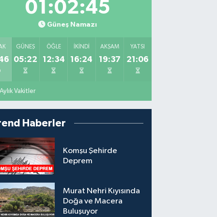
01:02:44
Güneş Namazı
AK
GÜNEŞ
ÖĞLE
İKINDI
AKŞAM
YATSI
46
05:22
12:34
16:24
19:37
21:06
Aylık Vakitler
rend Haberler
Komşu Şehirde
Deprem
Murat Nehri Kıyısında
Doğa ve Macera
Buluşuyor