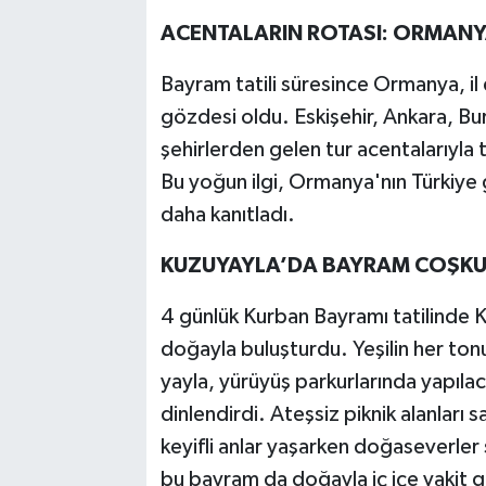
ACENTALARIN ROTASI: ORMAN
Bayram tatili süresince Ormanya, il
gözdesi oldu. Eskişehir, Ankara, Bursa
şehirlerden gelen tur acentalarıyla
Bu yoğun ilgi, Ormanya'nın Türkiye g
daha kanıtladı.
KUZUYAYLA’DA BAYRAM COŞK
4 günlük Kurban Bayramı tatilinde Ku
doğayla buluşturdu. Yeşilin her ton
yayla, yürüyüş parkurlarında yapıl
dinlendirdi. Ateşsiz piknik alanları 
keyifli anlar yaşarken doğaseverler
bu bayram da doğayla iç içe vakit 