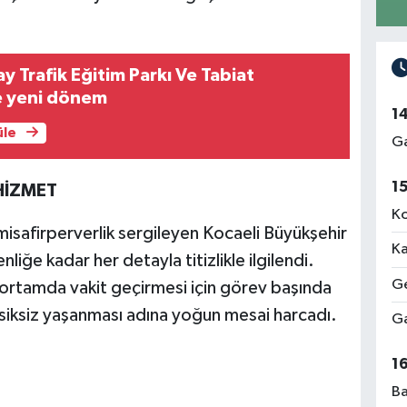
y Trafik Eğitim Parkı Ve Tabiat
 yeni dönem
1
üle
Ga
1
HİZMET
Ko
misafirperverlik sergileyen Kocaeli Büyükşehir
Ka
liğe kadar her detayla titizlikle ilgilendi.
Ge
r ortamda vakit geçirmesi için görev başında
siksiz yaşanması adına yoğun mesai harcadı.
Ga
1
Ba