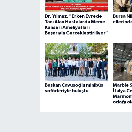
Dr. Yılmaz, "Erken Evrede
Bursa Nil
Tanı Alan Hastalarda Meme
ellerind
Kanseri Ameliyatları
Başarıyla Gerçekleştiriliyor"
Başkan Çavuşoğlu minibüs
Marble 
şoförleriyle buluştu
İtalya C
Marmomac
odağı o