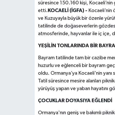
süresince 150.160 kişi, Kocaeli’nin
etti.
KOCAELİ (İGFA) -
Kocaeli’nin
SPOR
ve Kuzuyayla büyük bir özenle yürüt
TEKNOLOJİ
tatilinde de doğaseverlerin gözdesi
atmosferinde, hayvanlar ile iç içe, 
YAŞAM
YEŞİLİN TONLARINDA BİR BAYR
Bayram tatilinde tam bir cazibe mer
huzurlu ve eğlenceli bir bayram ge
oldu. Ormanya’ya Kocaeli'nin yanı sı
Tatil süresince mesire alanları pikn
yürüyüş yapan ve yaban hayatını gözl
ÇOCUKLAR DOYASIYA EĞLENDİ
Ormanya'nın geniş ve bakımlı piknik a