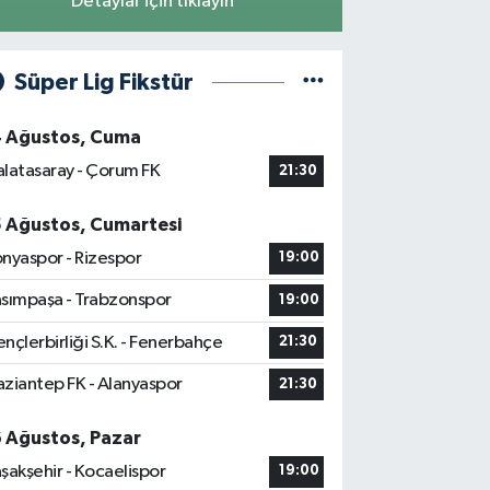
Detaylar için tıklayın
Süper Lig Fikstür
4 Ağustos, Cuma
latasaray - Çorum FK
21:30
5 Ağustos, Cumartesi
nyaspor - Rizespor
19:00
sımpaşa - Trabzonspor
19:00
nçlerbirliği S.K. - Fenerbahçe
21:30
ziantep FK - Alanyaspor
21:30
6 Ağustos, Pazar
şakşehir - Kocaelispor
19:00