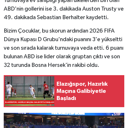
Turnuvaya ev sahipliği yapan ülkelerden biri olan
ABD'nin gollerini ise 3. dakikada Auston Trusty ve
49. dakikada Sebastian Berhalter kaydetti.
Bizim Çocuklar, bu skorun ardından 2026 FIFA
Dünya Kupası D Grubu'ndaki puanını 3'e yükseltti
ve son sırada kalarak turnuvaya veda etti. 6 puanı
bulunan ABD ise lider olarak gruptan çıktı ve son
32 turunda Bosna Hersek'in rakibi oldu.
Elazığspor, Hazırlık
Maçına Galibiyetle
Başladı