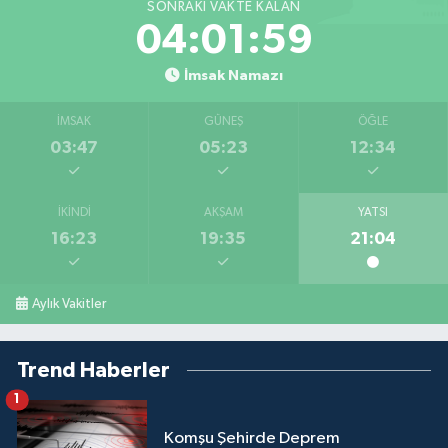
SONRAKI VAKTE KALAN
04:01:58
İmsak Namazı
İMSAK
GÜNEŞ
ÖĞLE
03:47
05:23
12:34
İKINDI
AKŞAM
YATSI
16:23
19:35
21:04
Aylık Vakitler
Trend Haberler
1
Komşu Şehirde Deprem