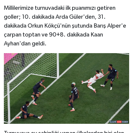
Millilerimize turnuvadaki ilk puanımızı getiren
SPOR
goller; 10. dakikada Arda Güler'den, 31.
dakikada Orkun Kökçü'nün şutunda Barış Alper'e
TEKNOLOJİ
çarpan toptan ve 90+8. dakikada Kaan
Ayhan'dan geldi.
YAŞAM