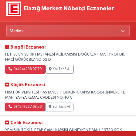
Elazığ Merkez Nöbetçi Eczaneler
Bıngöl Eczanesi
FETİ SEKİN ŞEHİR HASTANESİ ACİL KARŞISI DOĞUKENT MAH.PROF.DR.
NACİ GÖRÜR BLV.NO:62 D
0 (424) 238 07 79
Yol Tarifi Al
Küçük Eczanesi
FIRAT ÜNİVERSİTESİ HASTANESİ POLİKLİNİK KAPISI KARŞISI ÜNİVERSİTE
MAH. YAHYA KEMAL CADDESI NO:40 C
0 (424) 237 68 56
Yol Tarifi Al
Çelık Eczanesi
YEMİŞLİK TOKİ 1. ETAP CAMİİ KARŞISI GÜNEYKENT MAH. 19730 SOK.
NO:6 A