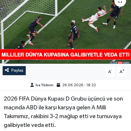
GÜNDEM
HABERDE İNSAN
KÜLTÜR-SANAT
MAGAZİN
MEDYA
Paylaş
-
+
A
A
ÖZEL HABER
İsa Yıldırım
26.06.2026 - 18:32
2026 FIFA Dünya Kupası D Grubu üçüncü ve son
POLİTİKA
maçında ABD ile karşı karşıya gelen A Milli
SAĞLIK
Takımımız, rakibini 3-2 mağlup etti ve turnuvaya
galibiyetle veda etti.
SİYASET