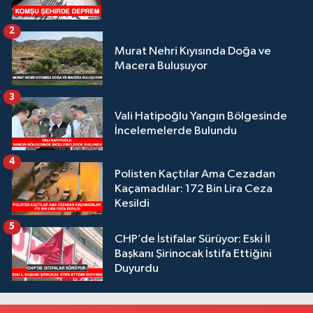
2
Murat Nehri Kıyısında Doğa ve
Macera Buluşuyor
3
Vali Hatipoğlu Yangın Bölgesinde
İncelemelerde Bulundu
4
Polisten Kaçtılar Ama Cezadan
Kaçamadılar: 172 Bin Lira Ceza
Kesildi
5
CHP’de İstifalar Sürüyor: Eski İl
Başkanı Şirinocak İstifa Ettiğini
Duyurdu