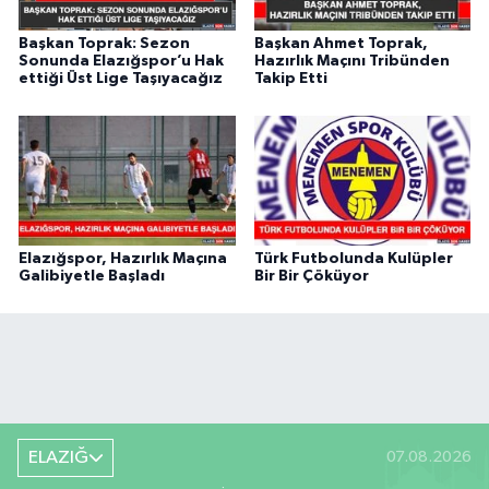
Başkan Toprak: Sezon
Başkan Ahmet Toprak,
Sonunda Elazığspor’u Hak
Hazırlık Maçını Tribünden
ettiği Üst Lige Taşıyacağız
Takip Etti
Elazığspor, Hazırlık Maçına
Türk Futbolunda Kulüpler
Galibiyetle Başladı
Bir Bir Çöküyor
ELAZIĞ
07.08.2026