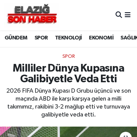
CANLI YAYIN
Merkez Hava Durumu
GÜNDEM
SPOR
TEKNOLOJİ
EKONOMİ
SAĞLI
ASAYİŞ
Merkez Trafik Yoğunluk Haritası
BİLİM VE TEKNOLOJİ
Süper Lig Puan Durumu ve Fikstür
SPOR
Milliler Dünya Kupasına
DÜNYA
Tüm Manşetler
Galibiyetle Veda Etti
EĞİTİM
Son Dakika Haberleri
2026 FIFA Dünya Kupası D Grubu üçüncü ve son
maçında ABD ile karşı karşıya gelen a milli
EKONOMİ
Haber Arşivi
takımımız, rakibini 3-2 mağlup etti ve turnuvaya
galibiyetle veda etti.
ELAZIĞ
GENEL