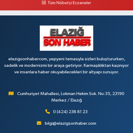
Tüm Nöbetçi Eczaneler
0 (424) 236 63 34
Yol Tarifi Al
Tanrıverdı Eczanesi
(HOZAT GARAJI OPET KARŞISI) 1. HARPUT CAD. SARISALTIK SOK NO:7 1
0 (424) 218 72 74
Yol Tarifi Al
elazigsonhabercom, yepyeni temasıyla sizleri buluştururken,
sadelik ve modernizmi bir araya getiriyor. Karmaşıklıktan kaçınıyor
ve insanlara haber okuyabilecekleri bir altyapı sunuyor.
Cumhuriyet Mahallesi, Lokman Hekim Sok. No:35, 23190
Merkez / Elazığ
0 (424) 238 81 23
bilgi@elazigsonhaber.com