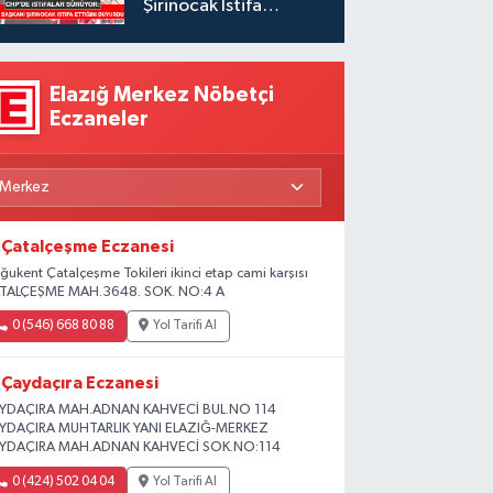
Şirinocak İstifa
Ettiğini Duyurdu
Elazığ Merkez Nöbetçi
Eczaneler
Çatalçeşme Eczanesi
ğukent Çatalçeşme Tokileri ikinci etap cami karşısı
TALÇEŞME MAH.3648. SOK. NO:4 A
0 (546) 668 80 88
Yol Tarifi Al
Çaydaçıra Eczanesi
YDAÇIRA MAH.ADNAN KAHVECİ BUL.NO 114
YDAÇIRA MUHTARLIK YANI ELAZIĞ-MERKEZ
YDAÇIRA MAH.ADNAN KAHVECİ SOK.NO:114
0 (424) 502 04 04
Yol Tarifi Al