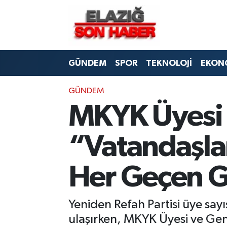
CANLI YAYIN
Merkez Hava Durumu
GÜNDEM
SPOR
TEKNOLOJİ
EKON
ASAYİŞ
Merkez Trafik Yoğunluk Haritası
BİLİM VE TEKNOLOJİ
Süper Lig Puan Durumu ve Fikstür
GÜNDEM
MKYK Üyesi
DÜNYA
Tüm Manşetler
“Vatandaşla
EĞİTİM
Son Dakika Haberleri
Her Geçen G
EKONOMİ
Haber Arşivi
ELAZIĞ
Yeniden Refah Partisi üye sayı
ulaşırken, MKYK Üyesi ve Ge
GENEL