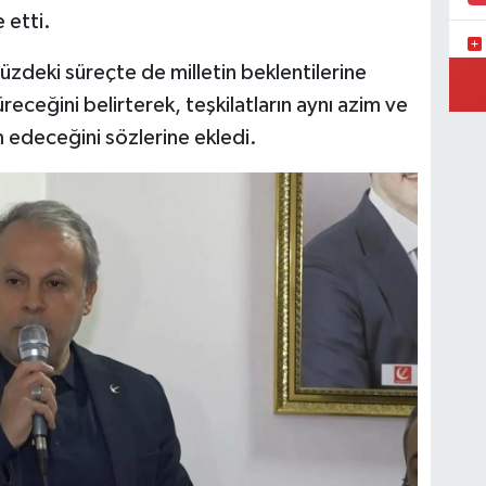
 etti.
üzdeki süreçte de milletin beklentilerine
İC
düreceğini belirterek, teşkilatların aynı azim ve
 edeceğini sözlerine ekledi.
Ün
Me
YE
Sa