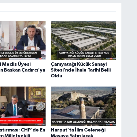
Me
Ab
El
i Meclis Üyesi
Çamyatağı Küçük Sanayi
n Başkan Çadırcı'ya
Sitesi’nde İhale Tarihi Belli
Rü
Oldu
No
Ça
Me
ştırması: CHP’de En
Harput’ta İlim Geleneği
n Milletvekili
Masaya Yatırılacak