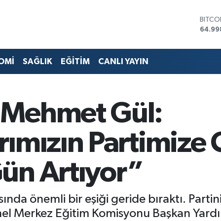
DOLA
47,74
EURO
55,25
STERL
OMİ
SAĞLIK
EĞİTİM
CANLI YAYIN
64,48
GRAM 
6660.
BİST1
 Mehmet Gül:
13.77
BITCO
64.99
rımızın Partimize
ün Artıyor”
sında önemli bir eşiği geride bıraktı. Parti
nel Merkez Eğitim Komisyonu Başkan Yard