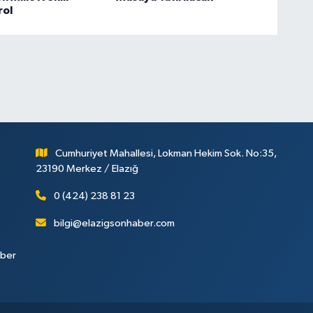
rol
Cumhuriyet Mahallesi, Lokman Hekim Sok. No:35,
23190 Merkez / Elazığ
0 (424) 238 81 23
bilgi@elazigsonhaber.com
aber