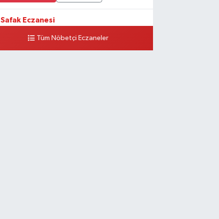
Safak Eczanesi
ADİYE MAH. 1.HARPUT CAD. NO:16 E
Tüm Nöbetçi Eczaneler
0 (424) 233 01 75
Yol Tarifi Al
Elıf Eczanesi
iversite Mahallesi, Yahya Kemal Caddesi, No:34 B
rkez Elazığ
0 (424) 238 20 58
Yol Tarifi Al
Fırat Eczanesi
NİMAH. YUNUS EMRE BULVARI NO:51 B
0 (424) 212 40 11
Yol Tarifi Al
Akdemır Eczanesi
rayatik Mahallesi, Atalay Sokak No:3 A Merkez Elazığ
0 (424) 238 96 63
Yol Tarifi Al