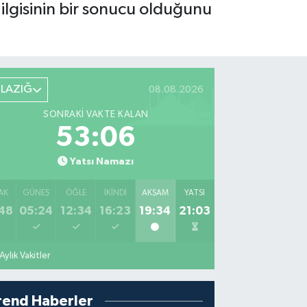
n ilgisinin bir sonucu olduğunu
ELAZIĞ
08.08.2026
SONRAKI VAKTE KALAN
53:05
Yatsı Namazı
AK
GÜNEŞ
ÖĞLE
İKINDI
AKŞAM
YATSI
48
05:24
12:34
16:23
19:34
21:03
Aylık Vakitler
rend Haberler