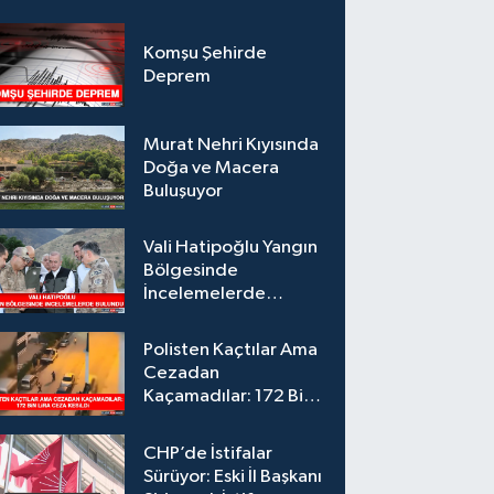
Komşu Şehirde
Deprem
Murat Nehri Kıyısında
Doğa ve Macera
Buluşuyor
Vali Hatipoğlu Yangın
Bölgesinde
İncelemelerde
Bulundu
Polisten Kaçtılar Ama
Cezadan
Kaçamadılar: 172 Bin
Lira Ceza Kesildi
CHP’de İstifalar
Sürüyor: Eski İl Başkanı