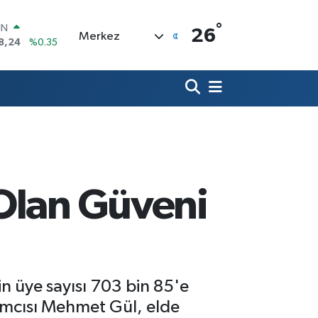
°
R
26
Merkez
36
%0.18
10
%0.32
İN
11
%0.38
ALTIN
55
%0.03
00
9
%-14
IN
8,24
%0.35
 Olan Güveni
nin üye sayısı 703 bin 85'e
ımcısı Mehmet Gül, elde