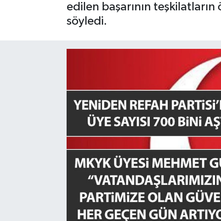
edilen başarının teşkilatların
GÜNDEM
söyledi.
HABERDE İNSAN
KÜLTÜR-SANAT
MAGAZİN
MEDYA
ÖZEL HABER
POLİTİKA
SAĞLIK
SİYASET