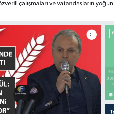
 özverili çalışmaları ve vatandaşların yoğu
İMS
03:
T