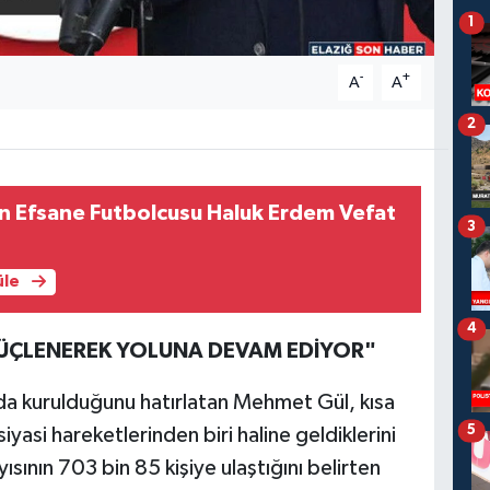
1
-
+
A
A
2
n Efsane Futbolcusu Haluk Erdem Vefat
3
üle
4
GÜÇLENEREK YOLUNA DEVAM EDİYOR"
nda kurulduğunu hatırlatan Mehmet Gül, kısa
5
iyasi hareketlerinden biri haline geldiklerini
ısının 703 bin 85 kişiye ulaştığını belirten