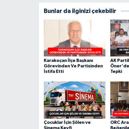
Bunlar da ilginizi çekebilir
Karakoçan İlçe Başkanı
AK Partil
Görevinden Ve Partisinden
Öner'de
İstifa Etti
Tepki
Çocuklar İçin Şölen ve
ORC Ara
Sinema Keyfi
Beğenile