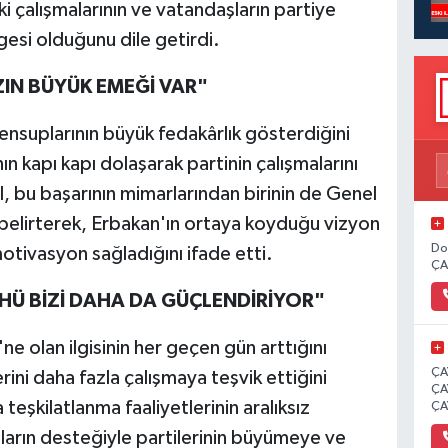
ki çalışmalarının ve vatandaşların partiye
si olduğunu dile getirdi.
ZIN BÜYÜK EMEĞİ VAR"
ensuplarının büyük fedakârlık gösterdiğini
ının kapı kapı dolaşarak partinin çalışmalarını
l, bu başarının mimarlarından birinin de Genel
belirterek, Erbakan'ın ortaya koyduğu vizyon
Do
 motivasyon sağladığını ifade etti.
ÇA
HÜ BİZİ DAHA DA GÜÇLENDİRİYOR"
ne olan ilgisinin her geçen gün arttığını
ÇA
ini daha fazla çalışmaya teşvik ettiğini
ÇA
 teşkilatlanma faaliyetlerinin aralıksız
ÇA
arın desteğiyle partilerinin büyümeye ve