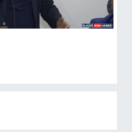
Do
Me
Ün
Me
Rı
Me
İz