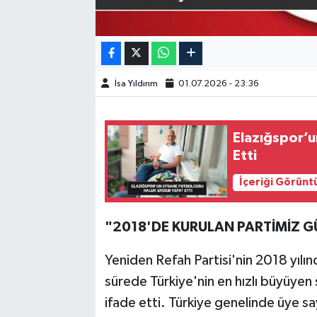
SPOR
TEKNOLOJİ
İsa Yıldırım
01.07.2026 - 23:36
YAŞAM
Elazığspor’u
Etti
İçeriği Görünt
"2018'DE KURULAN PARTİMİZ 
Yeniden Refah Partisi'nin 2018 yılı
sürede Türkiye'nin en hızlı büyüyen s
ifade etti. Türkiye genelinde üye say