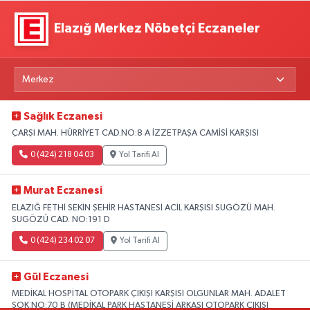
Elazığ Merkez Nöbetçi Eczaneler
Sağlık Eczanesi
ÇARŞI MAH. HÜRRİYET CAD.NO:8 A İZZETPAŞA CAMİSİ KARŞISI
0 (424) 218 04 03
Yol Tarifi Al
Murat Eczanesi
ELAZIĞ FETHİ SEKİN ŞEHİR HASTANESİ ACİL KARŞISI SUGÖZÜ MAH.
SUGÖZÜ CAD. NO:191 D
0 (424) 234 02 07
Yol Tarifi Al
Gül Eczanesi
MEDİKAL HOSPİTAL OTOPARK ÇIKIŞI KARŞISI OLGUNLAR MAH. ADALET
SOK.NO:70 B (MEDİKAL PARK HASTANESİ ARKASI OTOPARK ÇIKIŞI