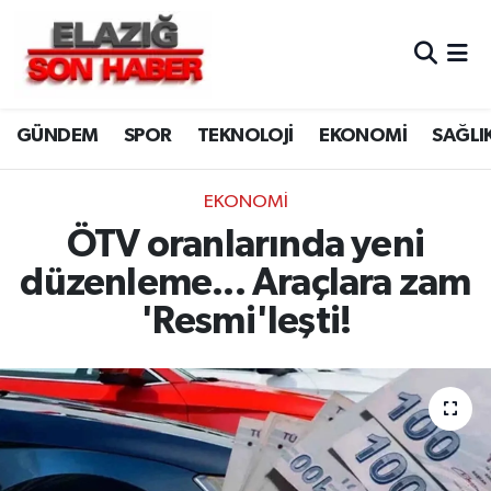
CANLI YAYIN
Merkez Hava Durumu
GÜNDEM
SPOR
TEKNOLOJİ
EKONOMİ
SAĞLI
ASAYİŞ
Merkez Trafik Yoğunluk Haritası
BİLİM VE TEKNOLOJİ
Süper Lig Puan Durumu ve Fikstür
EKONOMİ
ÖTV oranlarında yeni
DÜNYA
Tüm Manşetler
düzenleme... Araçlara zam
EĞİTİM
Son Dakika Haberleri
'Resmi'leşti!
EKONOMİ
Haber Arşivi
ELAZIĞ
GENEL