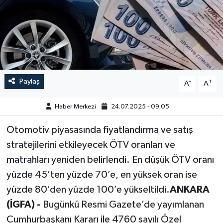
GÜNDEM
HABERDE İNSAN
KÜLTÜR-SANAT
Paylaş
-
+
A
A
MAGAZİN
Haber Merkezi
24.07.2025 - 09:05
MEDYA
Otomotiv piyasasında fiyatlandırma ve satış
stratejilerini etkileyecek ÖTV oranları ve
ÖZEL HABER
matrahları yeniden belirlendi. En düşük ÖTV oranı
POLİTİKA
yüzde 45’ten yüzde 70’e, en yüksek oran ise
yüzde 80’den yüzde 100’e yükseltildi.
ANKARA
SAĞLIK
(İGFA) -
Bugünkü Resmi Gazete’de yayımlanan
Cumhurbaşkanı Kararı ile 4760 sayılı Özel
SİYASET