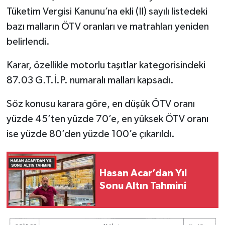
Tüketim Vergisi Kanunu’na ekli (II) sayılı listedeki
SPOR
bazı malların ÖTV oranları ve matrahları yeniden
belirlendi.
TEKNOLOJİ
Karar, özellikle motorlu taşıtlar kategorisindeki
YAŞAM
87.03 G.T.İ.P. numaralı malları kapsadı.
Söz konusu karara göre, en düşük ÖTV oranı
yüzde 45’ten yüzde 70’e, en yüksek ÖTV oranı
ise yüzde 80’den yüzde 100’e çıkarıldı.
Hasan Acar’dan Yıl
Sonu Altın Tahmini