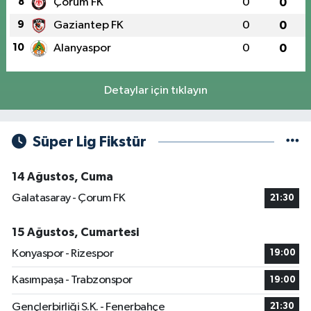
8
Çorum FK
0
0
9
Gaziantep FK
0
0
10
Alanyaspor
0
0
Detaylar için tıklayın
Süper Lig Fikstür
14 Ağustos, Cuma
Galatasaray - Çorum FK
21:30
15 Ağustos, Cumartesi
Konyaspor - Rizespor
19:00
Kasımpaşa - Trabzonspor
19:00
Gençlerbirliği S.K. - Fenerbahçe
21:30