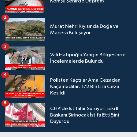
Komşu Şehirde Deprem
2
Murat Nehri Kıyısında Doğa ve
Macera Buluşuyor
3
Vali Hatipoğlu Yangın Bölgesinde
İncelemelerde Bulundu
4
Polisten Kaçtılar Ama Cezadan
Kaçamadılar: 172 Bin Lira Ceza
Kesildi
5
CHP’de İstifalar Sürüyor: Eski İl
Başkanı Şirinocak İstifa Ettiğini
Duyurdu