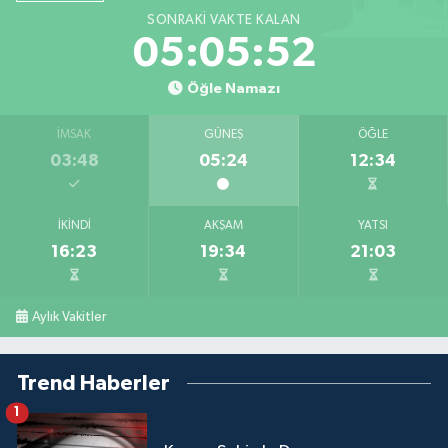
SONRAKI VAKTE KALAN
05:05:52
Öğle Namazı
İMSAK
GÜNEŞ
ÖĞLE
03:48
05:24
12:34
İKINDI
AKŞAM
YATSI
16:23
19:34
21:03
Aylık Vakitler
Trend Haberler
1