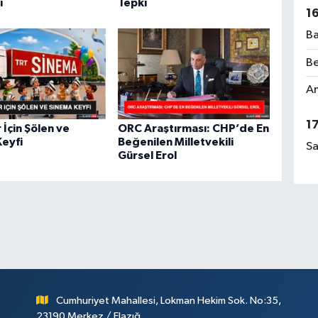
i
Tepki
El
1
Ba
Be
Rü
Am
No
1
 İçin Şölen ve
ORC Araştırması: CHP’de En
eyfi
Beğenilen Milletvekili
Sa
Gürsel Erol
Ça
Me
Cumhuriyet Mahallesi, Lokman Hekim Sok. No:35,
23190 Merkez / Elazığ