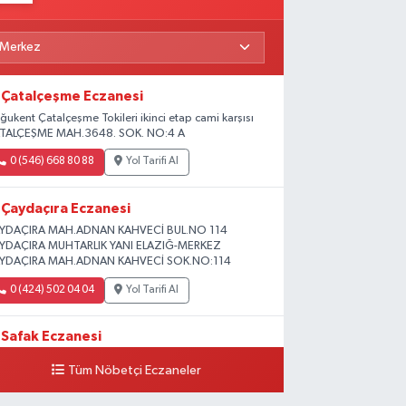
Çatalçeşme Eczanesi
ğukent Çatalçeşme Tokileri ikinci etap cami karşısı
TALÇEŞME MAH.3648. SOK. NO:4 A
0 (546) 668 80 88
Yol Tarifi Al
Çaydaçıra Eczanesi
YDAÇIRA MAH.ADNAN KAHVECİ BUL.NO 114
YDAÇIRA MUHTARLIK YANI ELAZIĞ-MERKEZ
YDAÇIRA MAH.ADNAN KAHVECİ SOK.NO:114
0 (424) 502 04 04
Yol Tarifi Al
Safak Eczanesi
ADİYE MAH. 1.HARPUT CAD. NO:16 E
Tüm Nöbetçi Eczaneler
0 (424) 233 01 75
Yol Tarifi Al