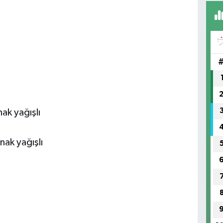
Ün
Me
YE
ak yağışlı
nak yağışlı
Sa
Do
Me