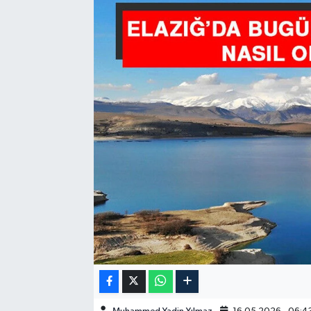
GÜNDEM
HABERDE İNSAN
KÜLTÜR-SANAT
MAGAZİN
MEDYA
ÖZEL HABER
POLİTİKA
SAĞLIK
SİYASET