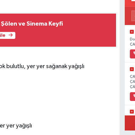
n Şölen ve Sinema Keyfi
üle
Do
ÇA
ok bulutlu, yer yer sağanak yağışlı
ÇA
ÇA
ÇA
İC
r yer yağışlı