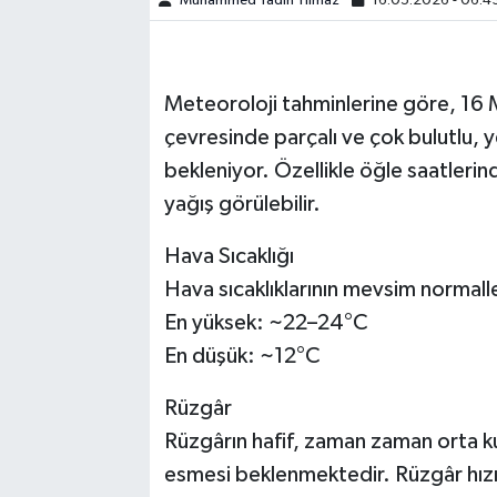
Muhammed Yadin Yılmaz
16.05.2026 - 06:4
SPOR
Meteoroloji tahminlerine göre, 16
TEKNOLOJİ
çevresinde parçalı ve çok bulutlu, ye
YAŞAM
bekleniyor. Özellikle öğle saatlerin
yağış görülebilir.
Hava Sıcaklığı
Hava sıcaklıklarının mevsim normal
En yüksek: ~22–24°C
En düşük: ~12°C
Rüzgâr
Rüzgârın hafif, zaman zaman orta ku
esmesi beklenmektedir. Rüzgâr hız