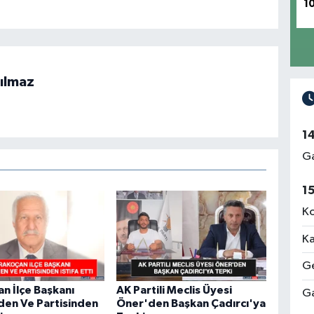
1
Ün
Me
ılmaz
1
Rı
Me
Ga
1
Ko
İz
Me
Ka
Ge
n İlçe Başkanı
AK Partili Meclis Üyesi
Ga
den Ve Partisinden
Öner'den Başkan Çadırcı'ya
Ab