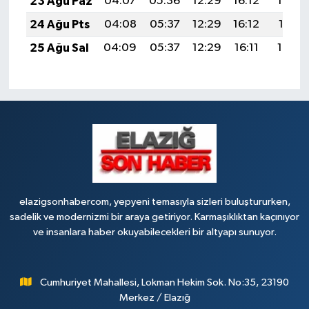
23 Ağu Paz
04:07
05:36
12:29
16:12
19:13
24 Ağu Pts
04:08
05:37
12:29
16:12
19:11
25 Ağu Sal
04:09
05:37
12:29
16:11
19:10
elazigsonhabercom, yepyeni temasıyla sizleri buluştururken,
sadelik ve modernizmi bir araya getiriyor. Karmaşıklıktan kaçınıyor
ve insanlara haber okuyabilecekleri bir altyapı sunuyor.
Cumhuriyet Mahallesi, Lokman Hekim Sok. No:35, 23190
Merkez / Elazığ