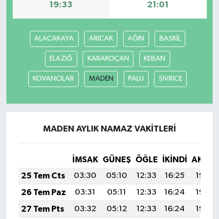
19:33
21:01
SPOR
ALACAKAYA
ARICAK
AĞIN
BASKİL
TEKNOLOJİ
ELAZIĞ
KARAKOÇAN
KEBAN
YAŞAM
KOVANCILAR
MADEN
PALU
SİVRİCE
MADEN AYLIK NAMAZ VAKITLERI
İMSAK
GÜNEŞ
ÖĞLE
İKINDI
AKŞA
25 Tem Cts
03:30
05:10
12:33
16:25
19:46
26 Tem Paz
03:31
05:11
12:33
16:24
19:45
27 Tem Pts
03:32
05:12
12:33
16:24
19:44