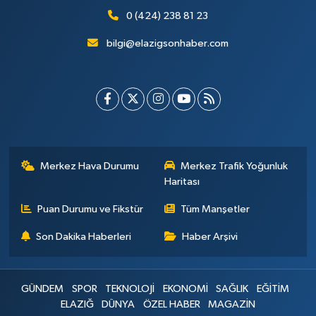
0 (424) 238 81 23
bilgi@elazigsonhaber.com
Merkez Hava Durumu
Merkez Trafik Yoğunluk
Haritası
Puan Durumu ve Fikstür
Tüm Manşetler
Son Dakika Haberleri
Haber Arşivi
GÜNDEM
SPOR
TEKNOLOJİ
EKONOMİ
SAĞLIK
EĞİTİM
ELAZIĞ
DÜNYA
ÖZEL HABER
MAGAZİN