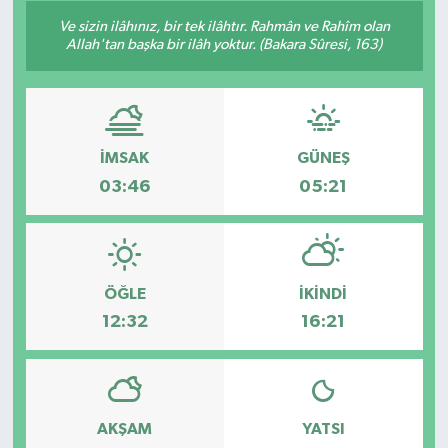
Ve sizin ilâhınız, bir tek ilâhtır. Rahmân ve Rahîm olan
GÜNDEM
Allah'tan başka bir ilâh yoktur. (Bakara Sûresi, 163)
HABERDE İNSAN
KÜLTÜR-SANAT
İMSAK
GÜNEŞ
03:46
05:21
MAGAZİN
MEDYA
ÖZEL HABER
ÖĞLE
İKINDI
12:32
16:21
POLİTİKA
SAĞLIK
AKŞAM
YATSI
SİYASET