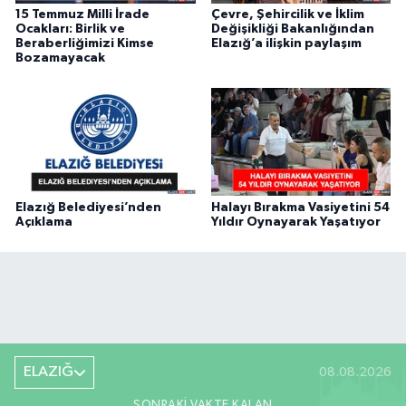
15 Temmuz Milli İrade
Çevre, Şehircilik ve İklim
Ocakları: Birlik ve
Değişikliği Bakanlığından
Beraberliğimizi Kimse
Elazığ’a ilişkin paylaşım
Bozamayacak
Elazığ Belediyesi’nden
Halayı Bırakma Vasiyetini 54
Açıklama
Yıldır Oynayarak Yaşatıyor
ELAZIĞ
08.08.2026
SONRAKI VAKTE KALAN