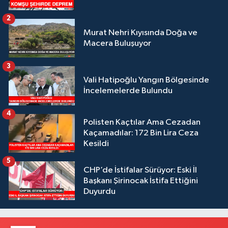
2
Murat Nehri Kıyısında Doğa ve
Macera Buluşuyor
3
Vali Hatipoğlu Yangın Bölgesinde
İncelemelerde Bulundu
4
Polisten Kaçtılar Ama Cezadan
Kaçamadılar: 172 Bin Lira Ceza
Kesildi
5
CHP’de İstifalar Sürüyor: Eski İl
Başkanı Şirinocak İstifa Ettiğini
Duyurdu