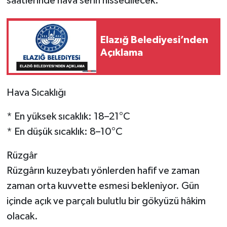
saatlerinde hava serin hissedilecek.
SPOR
Elazığ Belediyesi’nden
TEKNOLOJİ
Açıklama
YAŞAM
Hava Sıcaklığı
* En yüksek sıcaklık: 18–21°C
* En düşük sıcaklık: 8–10°C
Rüzgâr
Rüzgârın kuzeybatı yönlerden hafif ve zaman
zaman orta kuvvette esmesi bekleniyor. Gün
içinde açık ve parçalı bulutlu bir gökyüzü hâkim
olacak.