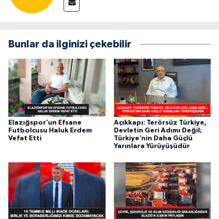
Bunlar da ilginizi çekebilir
Elazığspor’un Efsane
Açıkkapı: Terörsüz Türkiye,
Futbolcusu Haluk Erdem
Devletin Geri Adımı Değil;
Vefat Etti
Türkiye’nin Daha Güçlü
Yarınlara Yürüyüşüdür