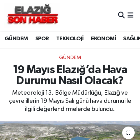
CANLI YAYIN
Merkez Hava Durumu
GÜNDEM
SPOR
TEKNOLOJİ
EKONOMİ
SAĞLI
ASAYİŞ
Merkez Trafik Yoğunluk Haritası
BİLİM VE TEKNOLOJİ
Süper Lig Puan Durumu ve Fikstür
GÜNDEM
19 Mayıs Elazığ’da Hava
DÜNYA
Tüm Manşetler
Durumu Nasıl Olacak?
EĞİTİM
Son Dakika Haberleri
Meteoroloji 13. Bölge Müdürlüğü, Elazığ ve
çevre illerin 19 Mayıs Salı günü hava durumu ile
EKONOMİ
Haber Arşivi
ilgili değerlendirmelerde bulundu.
ELAZIĞ
GENEL