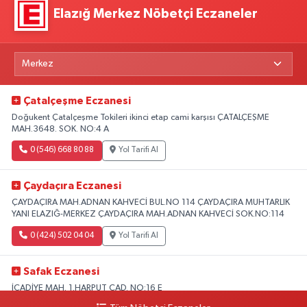
Elazığ Merkez Nöbetçi Eczaneler
Çatalçeşme Eczanesi
Doğukent Çatalçeşme Tokileri ikinci etap cami karşısı ÇATALÇEŞME
MAH.3648. SOK. NO:4 A
0 (546) 668 80 88
Yol Tarifi Al
Çaydaçıra Eczanesi
ÇAYDAÇIRA MAH.ADNAN KAHVECİ BUL.NO 114 ÇAYDAÇIRA MUHTARLIK
YANI ELAZIĞ-MERKEZ ÇAYDAÇIRA MAH.ADNAN KAHVECİ SOK.NO:114
0 (424) 502 04 04
Yol Tarifi Al
Safak Eczanesi
İCADİYE MAH. 1.HARPUT CAD. NO:16 E