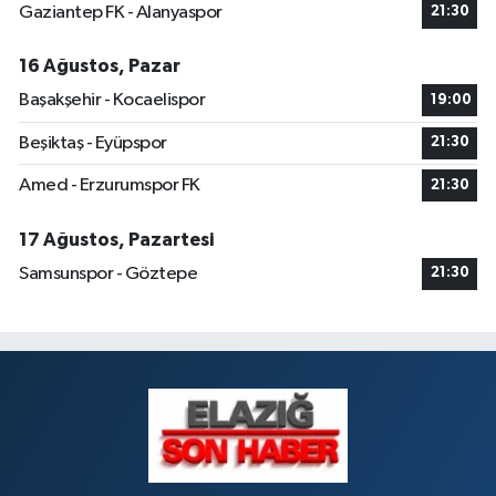
Gaziantep FK - Alanyaspor
21:30
Dogan Eczanesi
Rüstempaşa Mahallesi, Kazım Karabekir Caddesi No:42 B Merkez Elazığ
16 Ağustos, Pazar
0 (424) 234 20 28
Yol Tarifi Al
Başakşehir - Kocaelispor
19:00
Makfire Eczanesi
Beşiktaş - Eyüpspor
21:30
Çaydaçıra Mahallesi, Adnan Kahveci Caddesi, No:29 Merkez Elazığ
Amed - Erzurumspor FK
21:30
0 (424) 238 80 01
Yol Tarifi Al
17 Ağustos, Pazartesi
Samsunspor - Göztepe
21:30