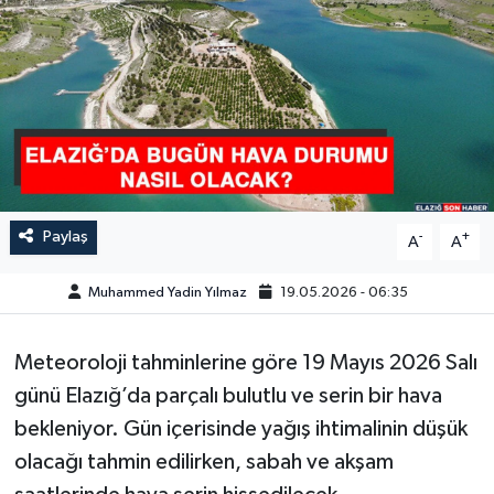
GÜNDEM
HABERDE İNSAN
KÜLTÜR-SANAT
MAGAZİN
Paylaş
-
+
A
A
MEDYA
Muhammed Yadin Yılmaz
19.05.2026 - 06:35
ÖZEL HABER
Meteoroloji tahminlerine göre 19 Mayıs 2026 Salı
POLİTİKA
günü Elazığ’da parçalı bulutlu ve serin bir hava
bekleniyor. Gün içerisinde yağış ihtimalinin düşük
SAĞLIK
olacağı tahmin edilirken, sabah ve akşam
SİYASET