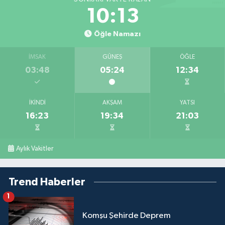
10:13
Öğle Namazı
İMSAK
GÜNEŞ
ÖĞLE
03:48
05:24
12:34
İKINDI
AKŞAM
YATSI
16:23
19:34
21:03
Aylık Vakitler
Trend Haberler
1
Komşu Şehirde Deprem