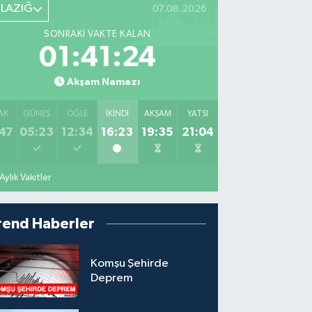
ELAZIĞ
07.08.2026
SONRAKI VAKTE KALAN
01:41:23
Akşam Namazı
AK
GÜNEŞ
ÖĞLE
İKINDI
AKŞAM
YATSI
47
05:23
12:34
16:23
19:35
21:04
Aylık Vakitler
rend Haberler
Komşu Şehirde
Deprem