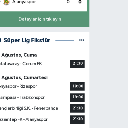
0
Alanyaspor
0
0
Detaylar için tıklayın
Süper Lig Fikstür
4 Ağustos, Cuma
latasaray - Çorum FK
21:30
5 Ağustos, Cumartesi
nyaspor - Rizespor
19:00
sımpaşa - Trabzonspor
19:00
nçlerbirliği S.K. - Fenerbahçe
21:30
ziantep FK - Alanyaspor
21:30