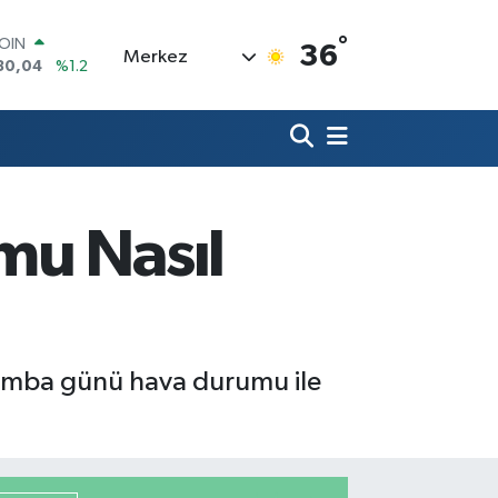
COIN
°
36
30,04
%1.2
Merkez
AR
7106
%0.17
O
1652
%0.27
RLİN
4046
%0.35
M ALTIN
8.49
%2.12
mu Nasıl
T100
73
%-19
rşamba günü hava durumu ile