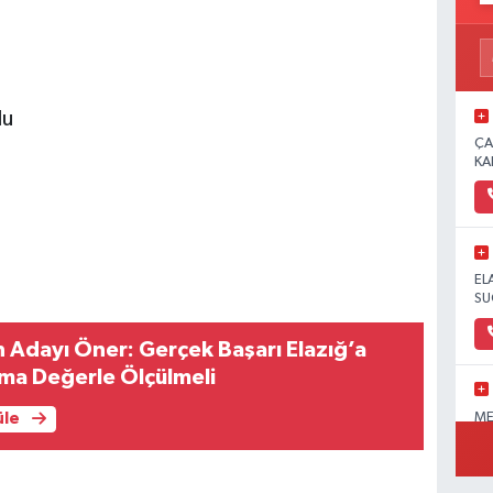
lu
ÇA
KA
EL
SU
Adayı Öner: Gerçek Başarı Elazığ’a
tma Değerle Ölçülmeli
ME
üle
OL
PA