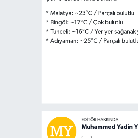
* Malatya: ~23°C / Parçalı bulutlu
* Bingöl: ~17°C / Çok bulutlu
* Tunceli: ~16°C / Yer yer sağanak y
* Adıyaman: ~25°C / Parçalı bulutl
EDITÖR HAKKINDA
Muhammed Yadin Y