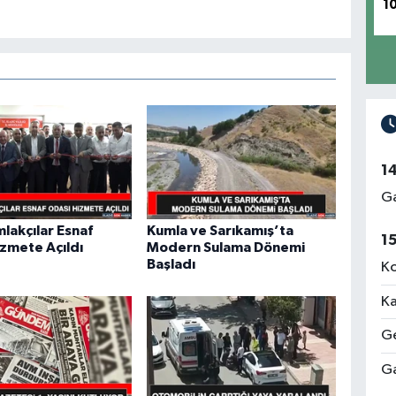
1
1
Ga
mlakçılar Esnaf
Kumla ve Sarıkamış’ta
1
zmete Açıldı
Modern Sulama Dönemi
Başladı
Ko
Ka
Ge
Ga