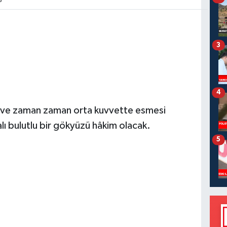
8
3
4
f ve zaman zaman orta kuvvette esmesi
lı bulutlu bir gökyüzü hâkim olacak.
5