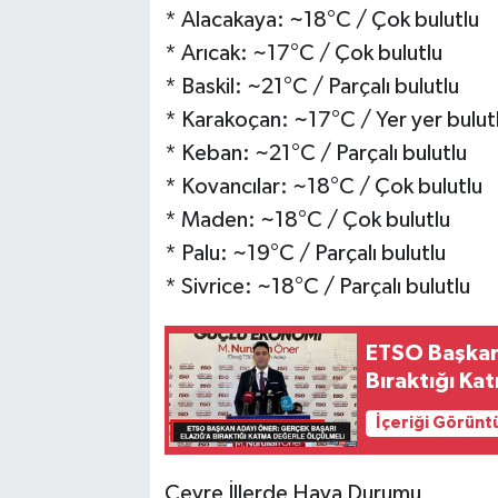
* Alacakaya: ~18°C / Çok bulutlu
* Arıcak: ~17°C / Çok bulutlu
* Baskil: ~21°C / Parçalı bulutlu
* Karakoçan: ~17°C / Yer yer bulut
* Keban: ~21°C / Parçalı bulutlu
* Kovancılar: ~18°C / Çok bulutlu
* Maden: ~18°C / Çok bulutlu
* Palu: ~19°C / Parçalı bulutlu
* Sivrice: ~18°C / Parçalı bulutlu
ETSO Başkan 
Bıraktığı Ka
İçeriği Görünt
Çevre İllerde Hava Durumu