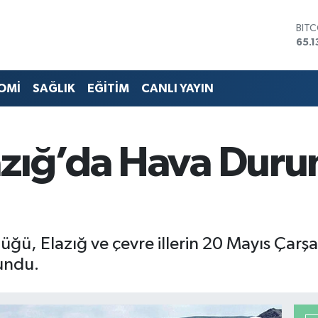
BIT
65.1
DOL
47,
EUR
OMİ
SAĞLIK
EĞİTİM
CANLI YAYIN
55,
STE
64,
GRA
661
azığ’da Hava Duru
BİS
13.7
üğü, Elazığ ve çevre illerin 20 Mayıs Ça
lundu.