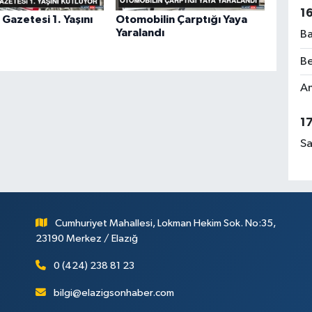
1
azetesi 1. Yaşını
Otomobilin Çarptığı Yaya
Yaralandı
Ba
Be
Am
1
Sa
Cumhuriyet Mahallesi, Lokman Hekim Sok. No:35,
23190 Merkez / Elazığ
0 (424) 238 81 23
bilgi@elazigsonhaber.com