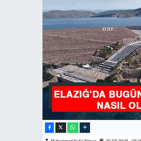
GÜNDEM
HABERDE İNSAN
KÜLTÜR-SANAT
MAGAZİN
MEDYA
ÖZEL HABER
POLİTİKA
SAĞLIK
SİYASET