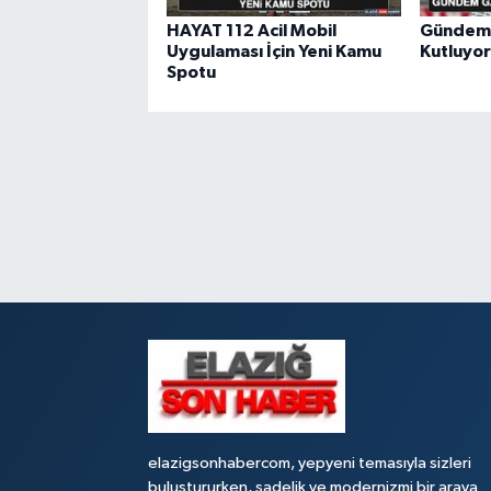
HAYAT 112 Acil Mobil
Gündem G
Uygulaması İçin Yeni Kamu
Kutluyor
Spotu
elazigsonhabercom, yepyeni temasıyla sizleri
buluştururken, sadelik ve modernizmi bir araya