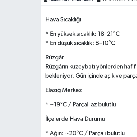
Muhammed Yadin Yılmaz
20.05.2026 - 06:1
SPOR
Hava Sıcaklığı
TEKNOLOJİ
* En yüksek sıcaklık: 18–21°C
* En düşük sıcaklık: 8–10°C
YAŞAM
Rüzgâr
Rüzgârın kuzeybatı yönlerden hafi
bekleniyor. Gün içinde açık ve parça
Elazığ Merkez
* ~19°C / Parçalı az bulutlu
İlçelerde Hava Durumu
* Ağın: ~20°C / Parçalı bulutlu