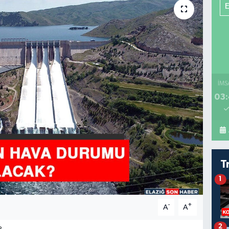
İMS
03:
T
1
-
+
A
A
2