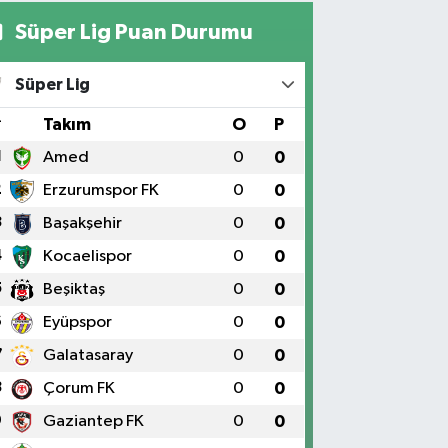
Süper Lig Puan Durumu
Yıldız Eczanesi
RAT ÜNÜVERSİTESİ HASTANESİNİN KARŞISI TRAFİK
Süper Lig
IKLARININ YANI Üniversite Mah.Yunus Emre Bulvarı
:2 A
#
Takım
O
P
0 (424) 236 61 40
Yol Tarifi Al
1
Amed
0
0
2
Erzurumspor FK
0
0
3
Başakşehir
0
0
4
Kocaelispor
0
0
5
Beşiktaş
0
0
6
Eyüpspor
0
0
7
Galatasaray
0
0
8
Çorum FK
0
0
9
Gaziantep FK
0
0