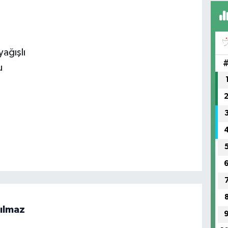
FI
IŞ
ağışlı
No
u
ılmaz