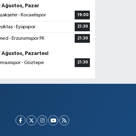
6 Ağustos, Pazar
şakşehir - Kocaelispor
19:00
şiktaş - Eyüpspor
21:30
ed - Erzurumspor FK
21:30
7 Ağustos, Pazartesi
msunspor - Göztepe
21:30