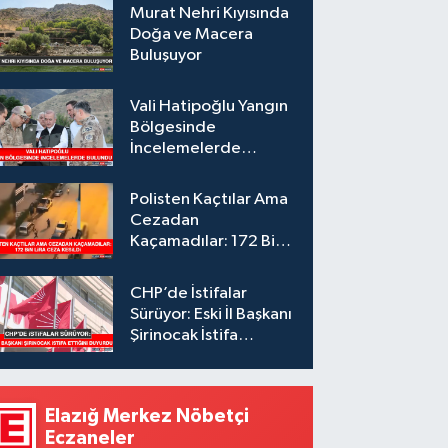
Murat Nehri Kıyısında
Doğa ve Macera
Buluşuyor
Vali Hatipoğlu Yangın
Bölgesinde
İncelemelerde
Bulundu
Polisten Kaçtılar Ama
Cezadan
Kaçamadılar: 172 Bin
Lira Ceza Kesildi
CHP’de İstifalar
Sürüyor: Eski İl Başkanı
Şirinocak İstifa
Ettiğini Duyurdu
Elazığ Merkez Nöbetçi
Eczaneler