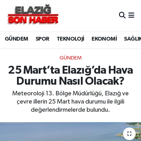
CANLI YAYIN
Merkez Hava Durumu
GÜNDEM
SPOR
TEKNOLOJİ
EKONOMİ
SAĞLI
ASAYİŞ
Merkez Trafik Yoğunluk Haritası
BİLİM VE TEKNOLOJİ
Süper Lig Puan Durumu ve Fikstür
GÜNDEM
25 Mart’ta Elazığ’da Hava
DÜNYA
Tüm Manşetler
Durumu Nasıl Olacak?
EĞİTİM
Son Dakika Haberleri
Meteoroloji 13. Bölge Müdürlüğü, Elazığ ve
çevre illerin 25 Mart hava durumu ile ilgili
EKONOMİ
Haber Arşivi
değerlendirmelerde bulundu.
ELAZIĞ
GENEL