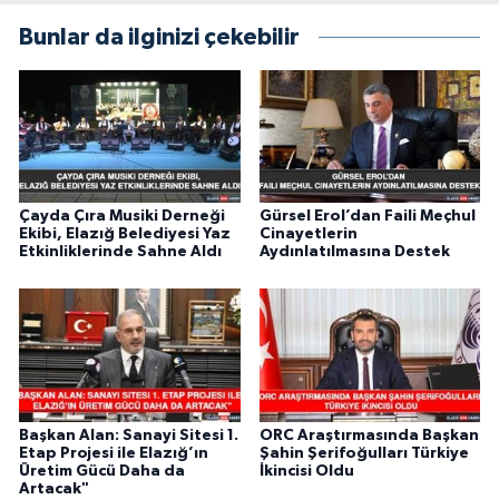
Bunlar da ilginizi çekebilir
Çayda Çıra Musiki Derneği
Gürsel Erol’dan Faili Meçhul
Ekibi, Elazığ Belediyesi Yaz
Cinayetlerin
Etkinliklerinde Sahne Aldı
Aydınlatılmasına Destek
Başkan Alan: Sanayi Sitesi 1.
ORC Araştırmasında Başkan
Etap Projesi ile Elazığ’ın
Şahin Şerifoğulları Türkiye
Üretim Gücü Daha da
İkincisi Oldu
Artacak"