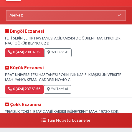
Bıngöl Eczanesi
FETİ SEKİN ŞEHİR HASTANESİ ACİL KARŞISI DOĞUKENT MAH.PROF.DR.
NACİ GÖRÜR BLV.NO:62 D
0 (424) 238 07 79
Yol Tarifi Al
Küçük Eczanesi
FIRAT ÜNİVERSİTESİ HASTANESİ POLİKLİNİK KAPISI KARŞISI ÜNİVERSİTE
MAH. YAHYA KEMAL CADDESI NO:40 C
0 (424) 237 68 56
Yol Tarifi Al
Çelık Eczanesi
YEMİŞLİK TOKİ 1. ETAP CAMİİ KARŞISI GÜNEYKENT MAH. 19730 SOK.
NO:6 A
Tüm Nöbetçi Eczaneler
0 (424) 236 63 34
Yol Tarifi Al