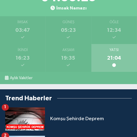
İmsak Namazı
İMSAK
GÜNEŞ
ÖĞLE
03:47
05:23
12:34
İKINDI
AKŞAM
YATSI
16:23
19:35
21:04
Aylık Vakitler
Trend Haberler
1
Komşu Şehirde Deprem
2