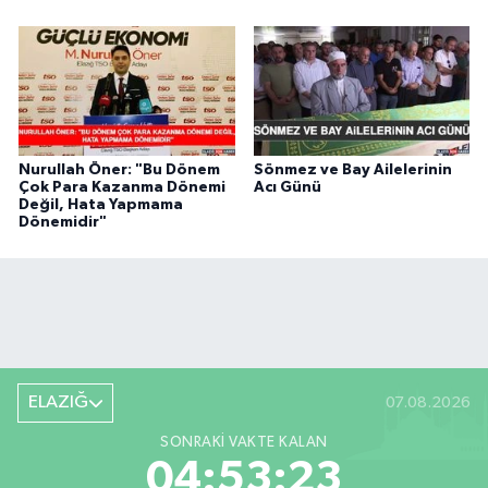
Nurullah Öner: "Bu Dönem
Sönmez ve Bay Ailelerinin
Çok Para Kazanma Dönemi
Acı Günü
Değil, Hata Yapmama
Dönemidir"
ELAZIĞ
07.08.2026
SONRAKI VAKTE KALAN
04:53:23