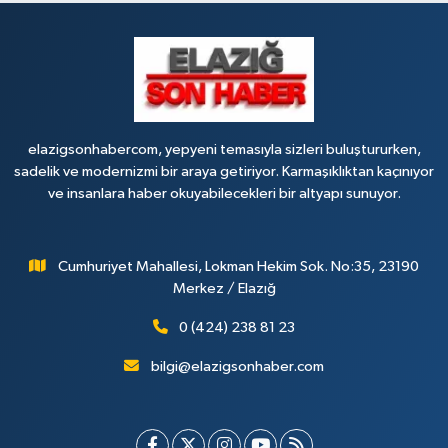
Tanrıverdı Eczanesi
(HOZAT GARAJI OPET KARŞISI) 1. HARPUT CAD. SARISALTIK SOK NO:7 1
0 (424) 218 72 74
Yol Tarifi Al
elazigsonhabercom, yepyeni temasıyla sizleri buluştururken,
sadelik ve modernizmi bir araya getiriyor. Karmaşıklıktan kaçınıyor
ve insanlara haber okuyabilecekleri bir altyapı sunuyor.
Cumhuriyet Mahallesi, Lokman Hekim Sok. No:35, 23190
Merkez / Elazığ
0 (424) 238 81 23
bilgi@elazigsonhaber.com