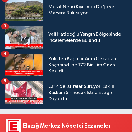
Murat Nehri Kıyısında Doğa ve
Macera Buluşuyor
3
Vali Hatipoğlu Yangın Bölgesinde
İncelemelerde Bulundu
4
Polisten Kaçtılar Ama Cezadan
Kaçamadılar: 172 Bin Lira Ceza
Kesildi
5
CHP’de İstifalar Sürüyor: Eski İl
Başkanı Şirinocak İstifa Ettiğini
Duyurdu
Elazığ Merkez Nöbetçi Eczaneler