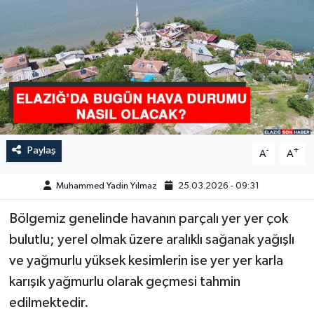
GÜNDEM
HABERDE İNSAN
KÜLTÜR-SANAT
MAGAZİN
Paylaş
-
+
A
A
MEDYA
Muhammed Yadin Yılmaz
25.03.2026 - 09:31
ÖZEL HABER
Bölgemiz genelinde havanın parçalı yer yer çok
bulutlu; yerel olmak üzere aralıklı sağanak yağışlı
POLİTİKA
ve yağmurlu yüksek kesimlerin ise yer yer karla
SAĞLIK
karışık yağmurlu olarak geçmesi tahmin
edilmektedir.
SİYASET