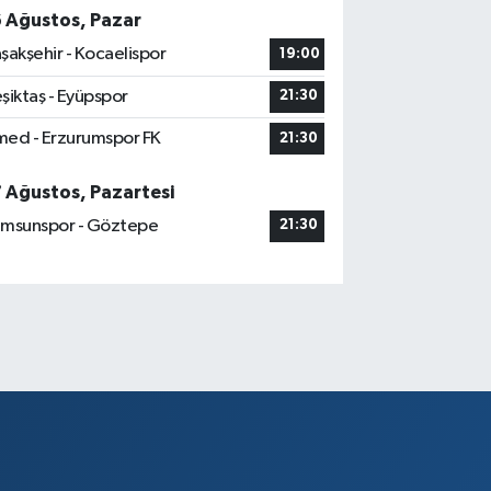
6 Ağustos, Pazar
şakşehir - Kocaelispor
19:00
şiktaş - Eyüpspor
21:30
ed - Erzurumspor FK
21:30
7 Ağustos, Pazartesi
msunspor - Göztepe
21:30