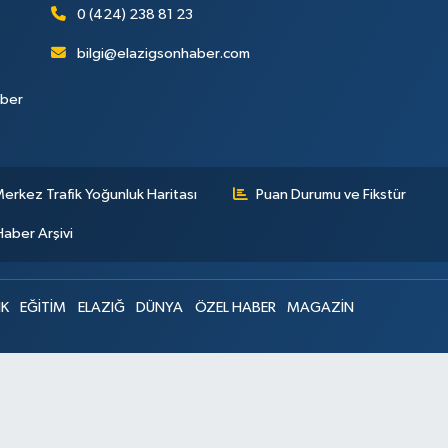
0 (424) 238 81 23
bilgi@elazigsonhaber.com
aber
erkez Trafik Yoğunluk Haritası
Puan Durumu ve Fikstür
Haber Arşivi
IK
EĞİTİM
ELAZIĞ
DÜNYA
ÖZEL HABER
MAGAZİN