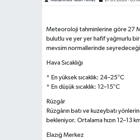
Muhammed Yadin Yılmaz
27.05.2026 - 05:0
SPOR
Meteoroloji tahminlerine göre 27 
TEKNOLOJİ
bulutlu ve yer yer hafif yağmurlu bir
YAŞAM
mevsim normallerinde seyredeceği 
Hava Sıcaklığı
* En yüksek sıcaklık: 24–25°C
* En düşük sıcaklık: 12–15°C
Rüzgâr
Rüzgârın batı ve kuzeybatı yönleri
bekleniyor. Ortalama hızın 12–13 km
Elazığ Merkez