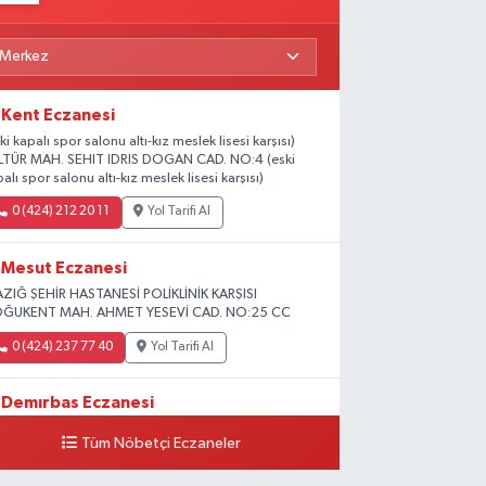
Kent Eczanesi
ki kapalı spor salonu altı-kız meslek lisesi karşısı)
LTÜR MAH. SEHIT IDRIS DOGAN CAD. NO:4 (eski
alı spor salonu altı-kız meslek lisesi karşısı)
0 (424) 212 20 11
Yol Tarifi Al
Mesut Eczanesi
AZIĞ ŞEHİR HASTANESİ POLİKLİNİK KARŞISI
ĞUKENT MAH. AHMET YESEVİ CAD. NO:25 CC
0 (424) 237 77 40
Yol Tarifi Al
Demırbas Eczanesi
HARPUT CAD. NO:9 C
Tüm Nöbetçi Eczaneler
0 (424) 233 64 63
Yol Tarifi Al