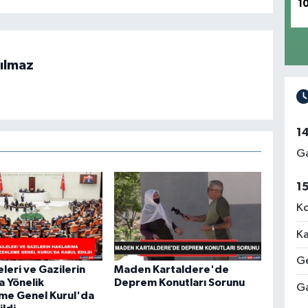
1
ılmaz
1
Ga
1
Ko
Ka
Ge
eleri ve Gazilerin
Maden Kartaldere'de
a Yönelik
Deprem Konutları Sorunu
Ga
me Genel Kurul'da