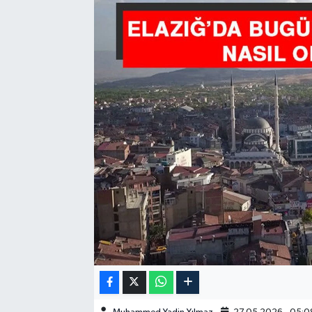
GÜNDEM
HABERDE İNSAN
KÜLTÜR-SANAT
MAGAZİN
MEDYA
ÖZEL HABER
POLİTİKA
SAĞLIK
SİYASET