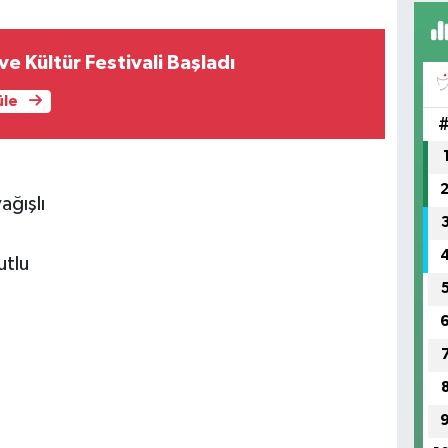
AB
 ve Kültür Festivali Başladı
HA
No
üle
ağışlı
utlu