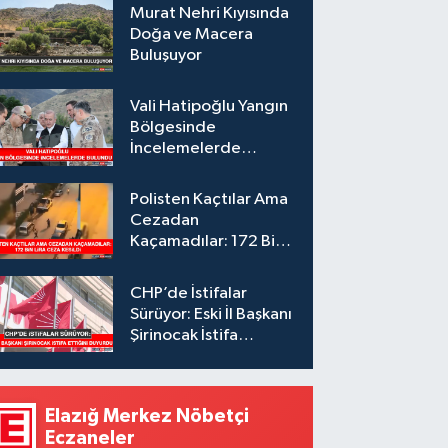
Murat Nehri Kıyısında
Doğa ve Macera
Buluşuyor
Vali Hatipoğlu Yangın
Bölgesinde
İncelemelerde
Bulundu
Polisten Kaçtılar Ama
Cezadan
Kaçamadılar: 172 Bin
Lira Ceza Kesildi
CHP’de İstifalar
Sürüyor: Eski İl Başkanı
Şirinocak İstifa
Ettiğini Duyurdu
Elazığ Merkez Nöbetçi
Eczaneler