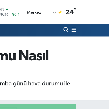
°
AR
24
Merkez
239
%0.01
O
823
%-0.06
LİN
329
%-0.02
 ALTIN
.02
%0.05
100
mu Nasıl
79
%0
OIN
89,56
%0.4
rşamba günü hava durumu ile