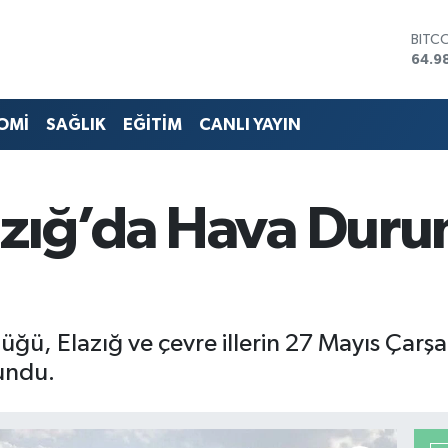
DOL
47,7
EUR
55,1
STER
OMİ
SAĞLIK
EĞİTİM
CANLI YAYIN
64,4
GRAM
6664
BİST
azığ’da Hava Duru
13.7
BITC
64.9
üğü, Elazığ ve çevre illerin 27 Mayıs Ça
lundu.