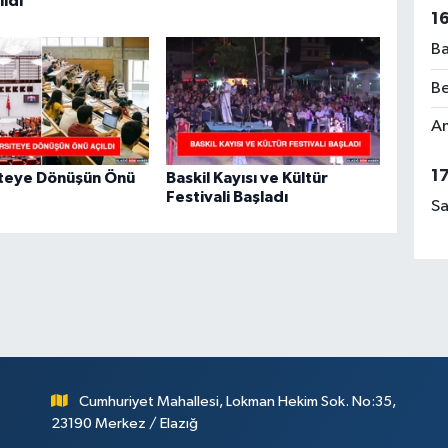
ildi
1
Ba
Be
Am
1
iteye Dönüşün Önü
Baskil Kayısı ve Kültür
Festivali Başladı
Sa
Cumhuriyet Mahallesi, Lokman Hekim Sok. No:35,
23190 Merkez / Elazığ