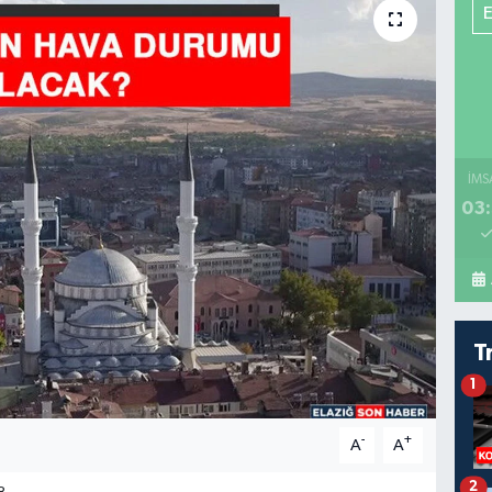
İMS
03:
T
1
-
+
A
A
2