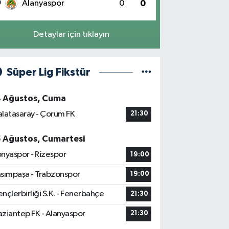
0
Alanyaspor
0
0
Detaylar için tıklayın
Süper Lig Fikstür
4 Ağustos, Cuma
latasaray - Çorum FK
21:30
5 Ağustos, Cumartesi
nyaspor - Rizespor
19:00
sımpaşa - Trabzonspor
19:00
nçlerbirliği S.K. - Fenerbahçe
21:30
ziantep FK - Alanyaspor
21:30