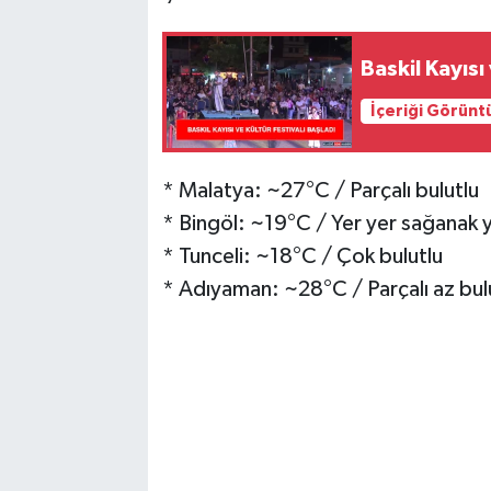
Baskil Kayısı
İçeriği Görünt
* Malatya: ~27°C / Parçalı bulutlu
* Bingöl: ~19°C / Yer yer sağanak y
* Tunceli: ~18°C / Çok bulutlu
* Adıyaman: ~28°C / Parçalı az bul