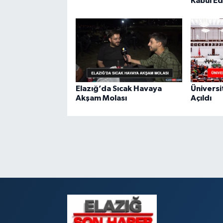
Kabul Ed
Elazığ’da Sıcak Havaya
Ünivers
Akşam Molası
Açıldı