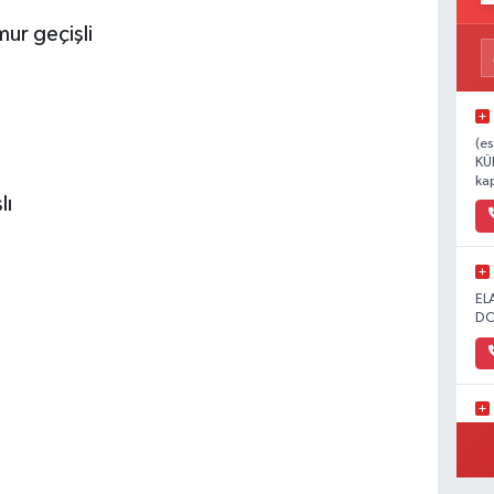
mur geçişli
(es
KÜ
kap
lı
EL
DO
1.