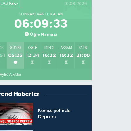
ELAZIĞ
10.08.2026
SONRAKI VAKTE KALAN
06:09:32
Öğle Namazı
AK
GÜNEŞ
ÖĞLE
İKINDI
AKŞAM
YATSI
51
05:25
12:34
16:22
19:32
21:00
Aylık Vakitler
rend Haberler
Komşu Şehirde
Deprem