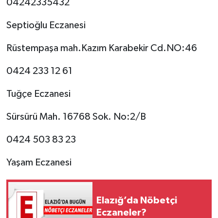
04242335432
SPOR
Septioğlu Eczanesi
TEKNOLOJİ
Rüstempaşa mah.Kazım Karabekir Cd.NO:46
0424 233 12 61
YAŞAM
Tuğçe Eczanesi
Sürsürü Mah. 16768 Sok. No:2/B
0424 503 83 23
Yaşam Eczanesi
Elazığ’da Nöbetçi
Eczaneler?