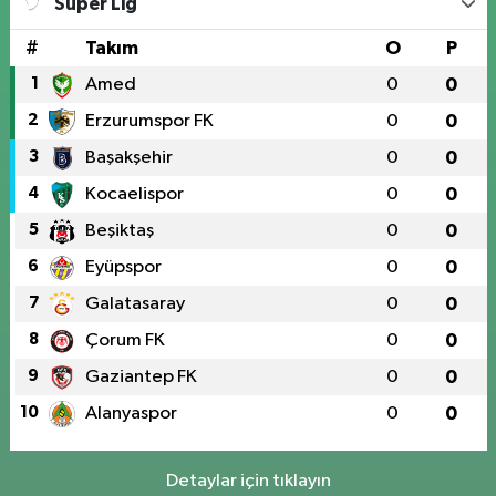
Süper Lig
0 (424) 238 66 66
Yol Tarifi Al
#
Takım
O
P
1
Amed
0
0
2
Erzurumspor FK
0
0
3
Başakşehir
0
0
4
Kocaelispor
0
0
5
Beşiktaş
0
0
6
Eyüpspor
0
0
7
Galatasaray
0
0
8
Çorum FK
0
0
9
Gaziantep FK
0
0
10
Alanyaspor
0
0
Detaylar için tıklayın