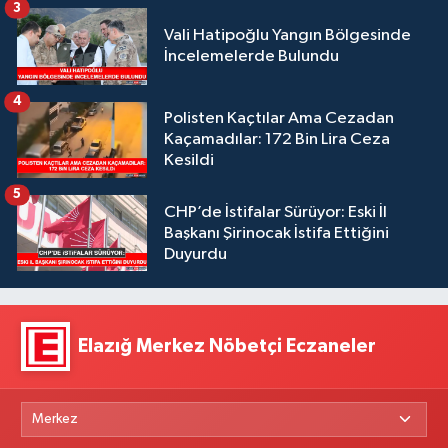
3
Vali Hatipoğlu Yangın Bölgesinde
İncelemelerde Bulundu
4
Polisten Kaçtılar Ama Cezadan
Kaçamadılar: 172 Bin Lira Ceza
Kesildi
5
CHP’de İstifalar Sürüyor: Eski İl
Başkanı Şirinocak İstifa Ettiğini
Duyurdu
Elazığ Merkez Nöbetçi Eczaneler