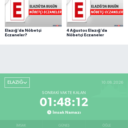
Elazığ’da Nöbetçi
4 Ağustos Elazığ’da
Eczaneler?
Nöbetçi Eczaneler
ELAZIĞ
10.08.2026
SONRAKI VAKTE KALAN
01:48:11
İmsak Namazı
İMSAK
GÜNEŞ
ÖĞLE