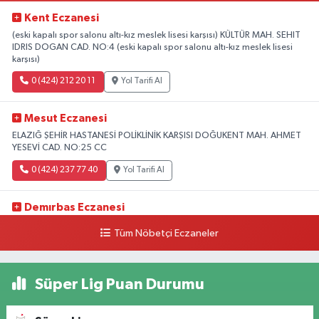
Kent Eczanesi
(eski kapalı spor salonu altı-kız meslek lisesi karşısı) KÜLTÜR MAH. SEHIT
IDRIS DOGAN CAD. NO:4 (eski kapalı spor salonu altı-kız meslek lisesi
karşısı)
0 (424) 212 20 11
Yol Tarifi Al
Mesut Eczanesi
ELAZIĞ ŞEHİR HASTANESİ POLİKLİNİK KARŞISI DOĞUKENT MAH. AHMET
YESEVİ CAD. NO:25 CC
0 (424) 237 77 40
Yol Tarifi Al
Demırbas Eczanesi
1.HARPUT CAD. NO:9 C
Tüm Nöbetçi Eczaneler
0 (424) 233 64 63
Yol Tarifi Al
Süper Lig Puan Durumu
Özen Eczanesi
ABDULLAHPAŞA MAH.YOLU ÜZERİ ANADOLU HASTANESİ YAN TARAFI
Ataşehir Mah. Malatya Cad. No:105