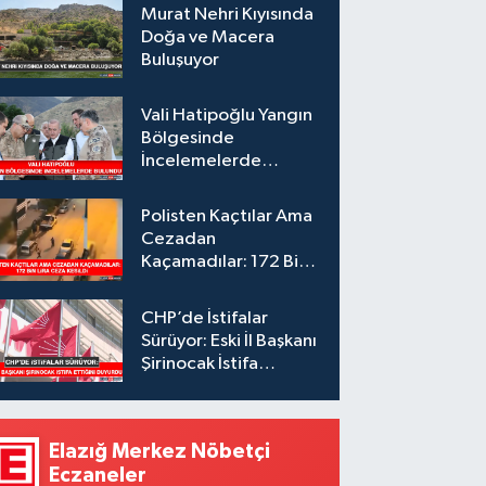
Murat Nehri Kıyısında
Doğa ve Macera
Buluşuyor
Vali Hatipoğlu Yangın
Bölgesinde
İncelemelerde
Bulundu
Polisten Kaçtılar Ama
Cezadan
Kaçamadılar: 172 Bin
Lira Ceza Kesildi
CHP’de İstifalar
Sürüyor: Eski İl Başkanı
Şirinocak İstifa
Ettiğini Duyurdu
Elazığ Merkez Nöbetçi
Eczaneler