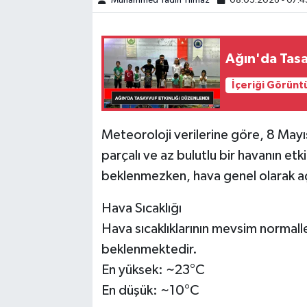
Muhammed Yadin Yılmaz
08.05.2026 - 07:4
SPOR
Ağın'da Tasa
TEKNOLOJİ
İçeriği Görünt
YAŞAM
Meteoroloji verilerine göre, 8 Ma
parçalı ve az bulutlu bir havanın et
beklenmezken, hava genel olarak açı
Hava Sıcaklığı
Hava sıcaklıklarının mevsim normall
beklenmektedir.
En yüksek: ~23°C
En düşük: ~10°C