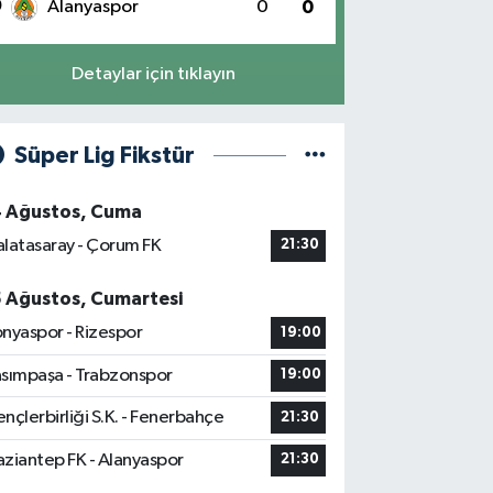
0
Alanyaspor
0
0
Detaylar için tıklayın
Süper Lig Fikstür
4 Ağustos, Cuma
latasaray - Çorum FK
21:30
5 Ağustos, Cumartesi
nyaspor - Rizespor
19:00
sımpaşa - Trabzonspor
19:00
nçlerbirliği S.K. - Fenerbahçe
21:30
ziantep FK - Alanyaspor
21:30