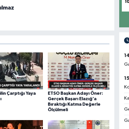
1
ılmaz
1
Ga
1
Ko
in Çarptığı Yaya
ETSO Başkan Adayı Öner:
Ka
ı
Gerçek Başarı Elazığ’a
Bıraktığı Katma Değerle
Ge
Ölçülmeli
Ga