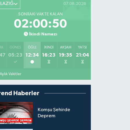
ELAZIĞ
07.08.2026
SONRAKI VAKTE KALAN
02:00:49
İkindi Namazı
AK
GÜNEŞ
ÖĞLE
İKINDI
AKŞAM
YATSI
47
05:23
12:34
16:23
19:35
21:04
Aylık Vakitler
rend Haberler
Komşu Şehirde
Deprem