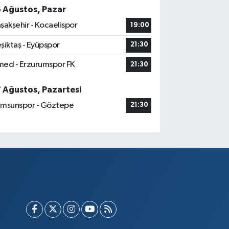
6 Ağustos, Pazar
şakşehir - Kocaelispor
19:00
şiktaş - Eyüpspor
21:30
ed - Erzurumspor FK
21:30
7 Ağustos, Pazartesi
msunspor - Göztepe
21:30