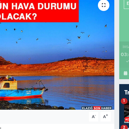
İMS
03:
T
1
-
+
A
A
2