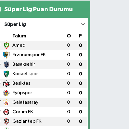
Süper Lig Puan Durumu
Yıldız Eczanesi
RAT ÜNÜVERSİTESİ HASTANESİNİN KARŞISI TRAFİK
Süper Lig
IKLARININ YANI Üniversite Mah.Yunus Emre Bulvarı
:2 A
#
Takım
O
P
0 (424) 236 61 40
Yol Tarifi Al
1
Amed
0
0
2
Erzurumspor FK
0
0
3
Başakşehir
0
0
4
Kocaelispor
0
0
5
Beşiktaş
0
0
6
Eyüpspor
0
0
7
Galatasaray
0
0
8
Çorum FK
0
0
9
Gaziantep FK
0
0