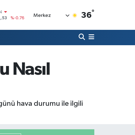
IN
,53
%-0.76
°
36
Merkez
R
69
%0.17
65
%0.01
N
7
%0.02
ALTIN
9
%2.12
u Nasıl
0
%64
ünü hava durumu ile ilgili