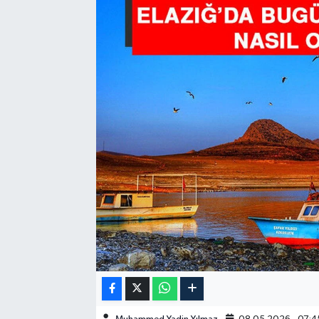
GÜNDEM
HABERDE İNSAN
KÜLTÜR-SANAT
MAGAZİN
MEDYA
ÖZEL HABER
POLİTİKA
SAĞLIK
SİYASET