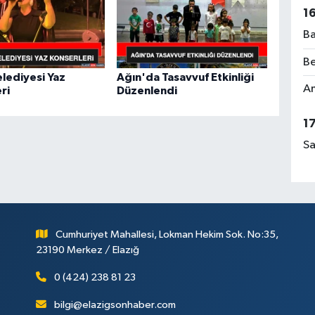
1
Ba
Be
elediyesi Yaz
Ağın'da Tasavvuf Etkinliği
Am
ri
Düzenlendi
1
Sa
Cumhuriyet Mahallesi, Lokman Hekim Sok. No:35,
23190 Merkez / Elazığ
0 (424) 238 81 23
bilgi@elazigsonhaber.com