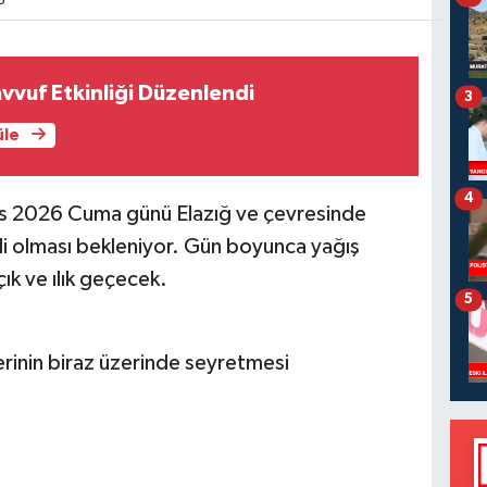
5
vvuf Etkinliği Düzenlendi
3
üle
4
yıs 2026 Cuma günü Elazığ ve çevresinde
kili olması bekleniyor. Gün boyunca yağış
k ve ılık geçecek.
5
erinin biraz üzerinde seyretmesi