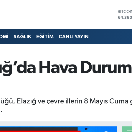
BITCO
64.360
DOLA
47,70
EURO
55,02
OMİ
SAĞLIK
EĞİTİM
CANLI YAYIN
STERLİ
64,189
GRAM 
6618.4
zığ’da Hava Durum
BİST10
13.887
ğü, Elazığ ve çevre illerin 8 Mayıs Cuma g
.