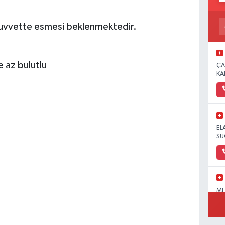
kuvvette esmesi beklenmektedir.
e az bulutlu
ÇA
KA
EL
SU
ME
OL
PA