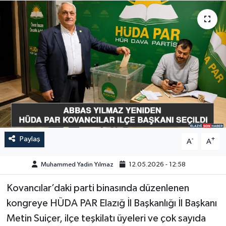
GÜNDEM
HABERDE İNSAN
KÜLTÜR-SANAT
MAGAZİN
MEDYA
Paylaş
-
+
A
A
ÖZEL HABER
Muhammed Yadin Yılmaz
12.05.2026 - 12:58
POLİTİKA
Kovancılar’daki parti binasında düzenlenen
SAĞLIK
kongreye HÜDA PAR Elazığ İl Başkanlığı İl Başkanı
Metin Suiçer, ilçe teşkilatı üyeleri ve çok sayıda
SİYASET