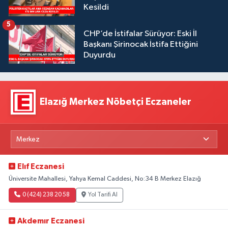
Kesildi
5
CHP’de İstifalar Sürüyor: Eski İl
Başkanı Şirinocak İstifa Ettiğini
Duyurdu
Elazığ Merkez Nöbetçi Eczaneler
Elıf Eczanesi
Üniversite Mahallesi, Yahya Kemal Caddesi, No:34 B Merkez Elazığ
0 (424) 238 20 58
Yol Tarifi Al
Akdemır Eczanesi