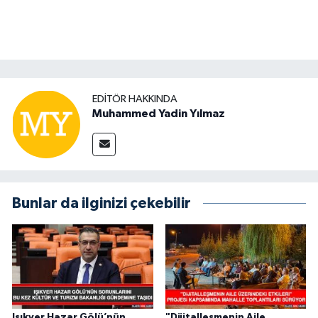
EDITÖR HAKKINDA
Muhammed Yadin Yılmaz
Bunlar da ilginizi çekebilir
Işıkver Hazar Gölü’nün
"Dijitalleşmenin Aile