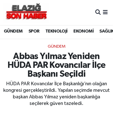
CANLI YAYIN
Merkez Hava Durumu
GÜNDEM
SPOR
TEKNOLOJİ
EKONOMİ
SAĞLI
ASAYİŞ
Merkez Trafik Yoğunluk Haritası
BİLİM VE TEKNOLOJİ
Süper Lig Puan Durumu ve Fikstür
GÜNDEM
Abbas Yılmaz Yeniden
DÜNYA
Tüm Manşetler
HÜDA PAR Kovancılar İlçe
EĞİTİM
Son Dakika Haberleri
Başkanı Seçildi
EKONOMİ
Haber Arşivi
HÜDA PAR Kovancılar İlçe Başkanlığı’nın olağan
kongresi gerçekleştirildi. Yapılan seçimde mevcut
ELAZIĞ
başkan Abbas Yılmaz yeniden başkanlığa
seçilerek güven tazeledi.
GENEL