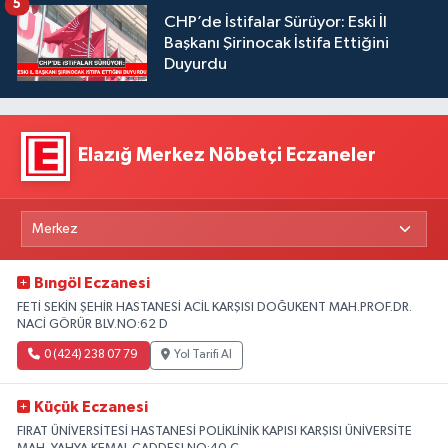
5
CHP’de İstifalar Sürüyor: Eski İl
Başkanı Şirinocak İstifa Ettiğini
Duyurdu
Elazığ Merkez Nöbetçi Eczaneler
Bıngöl Eczanesi
FETİ SEKİN ŞEHİR HASTANESİ ACİL KARŞISI DOĞUKENT MAH.PROF.DR.
NACİ GÖRÜR BLV.NO:62 D
0 (424) 238 07 79
Yol Tarifi Al
Küçük Eczanesi
FIRAT ÜNİVERSİTESİ HASTANESİ POLİKLİNİK KAPISI KARŞISI ÜNİVERSİTE