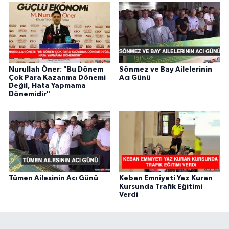
Nurullah Öner: "Bu Dönem
Sönmez ve Bay Ailelerinin
Çok Para Kazanma Dönemi
Acı Günü
Değil, Hata Yapmama
Dönemidir"
Tümen Ailesinin Acı Günü
Keban Emniyeti Yaz Kuran
Kursunda Trafik Eğitimi
Verdi