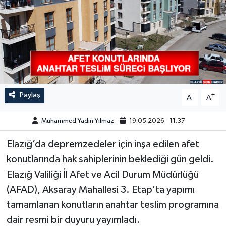
GÜNDEM
HABERDE İNSAN
KÜLTÜR-SANAT
MAGAZİN
Paylaş
-
+
A
A
MEDYA
Muhammed Yadin Yılmaz
19.05.2026 - 11:37
Elazığ’da depremzedeler için inşa edilen afet
ÖZEL HABER
konutlarında hak sahiplerinin beklediği gün geldi.
POLİTİKA
Elazığ Valiliği İl Afet ve Acil Durum Müdürlüğü
(AFAD), Aksaray Mahallesi 3. Etap’ta yapımı
SAĞLIK
tamamlanan konutların anahtar teslim programına
dair resmi bir duyuru yayımladı.
SİYASET