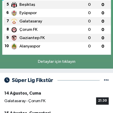
5
Beşiktaş
0
0
6
Eyüpspor
0
0
7
Galatasaray
0
0
8
Çorum FK
0
0
9
Gaziantep FK
0
0
10
Alanyaspor
0
0
Detaylar için tıklayın
Süper Lig Fikstür
14 Ağustos, Cuma
Galatasaray - Çorum FK
21:30