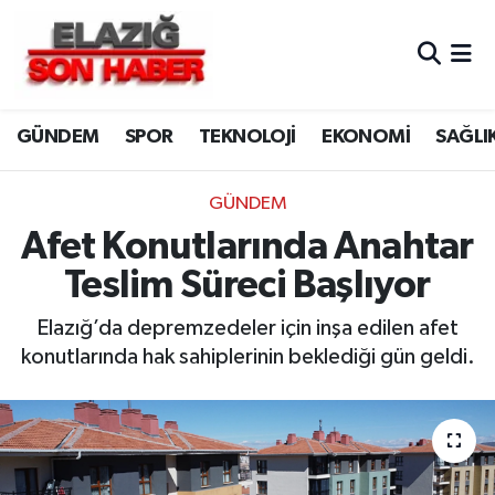
CANLI YAYIN
Merkez Hava Durumu
GÜNDEM
SPOR
TEKNOLOJİ
EKONOMİ
SAĞLI
ASAYİŞ
Merkez Trafik Yoğunluk Haritası
BİLİM VE TEKNOLOJİ
Süper Lig Puan Durumu ve Fikstür
GÜNDEM
Afet Konutlarında Anahtar
DÜNYA
Tüm Manşetler
Teslim Süreci Başlıyor
EĞİTİM
Son Dakika Haberleri
Elazığ’da depremzedeler için inşa edilen afet
konutlarında hak sahiplerinin beklediği gün geldi.
EKONOMİ
Haber Arşivi
ELAZIĞ
GENEL