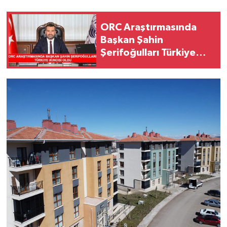
SPOR
ORC Araştırmasında
Başkan Şahin
TEKNOLOJİ
Şerifoğulları Türkiye
İkincisi Oldu
YAŞAM