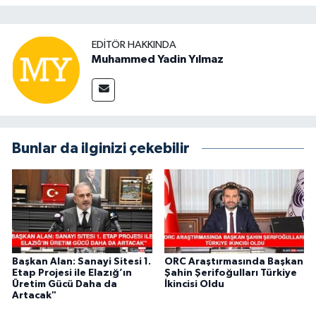
EDITÖR HAKKINDA
Muhammed Yadin Yılmaz
Bunlar da ilginizi çekebilir
Başkan Alan: Sanayi Sitesi 1.
ORC Araştırmasında Başkan
Etap Projesi ile Elazığ’ın
Şahin Şerifoğulları Türkiye
Üretim Gücü Daha da
İkincisi Oldu
Artacak"