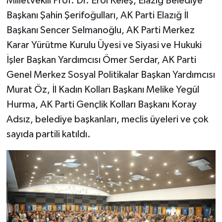
Milletvekili Prof. Dr. Erol Keleş, Elazığ Belediye
Başkanı Şahin Şerifoğulları, AK Parti Elazığ İl
SPOR
Başkanı Sencer Selmanoğlu, AK Parti Merkez
Karar Yürütme Kurulu Üyesi ve Siyasi ve Hukuki
TEKNOLOJİ
İşler Başkan Yardımcısı Ömer Serdar, AK Parti
YAŞAM
Genel Merkez Sosyal Politikalar Başkan Yardımcısı
Murat Öz, İl Kadın Kolları Başkanı Melike Yegül
Hurma, AK Parti Gençlik Kolları Başkanı Koray
Adsız, belediye başkanları, meclis üyeleri ve çok
sayıda partili katıldı.