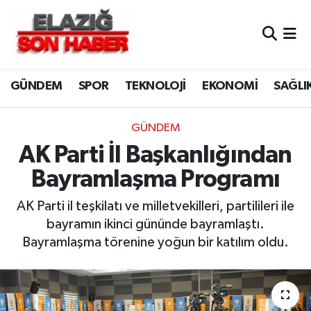
CANLI YAYIN
Merkez Hava Durumu
GÜNDEM
SPOR
TEKNOLOJİ
EKONOMİ
SAĞLI
ASAYİŞ
Merkez Trafik Yoğunluk Haritası
BİLİM VE TEKNOLOJİ
Süper Lig Puan Durumu ve Fikstür
GÜNDEM
AK Parti İl Başkanlığından
DÜNYA
Tüm Manşetler
Bayramlaşma Programı
EĞİTİM
Son Dakika Haberleri
AK Parti il teşkilatı ve milletvekilleri, partilileri ile
bayramın ikinci gününde bayramlaştı.
EKONOMİ
Haber Arşivi
Bayramlaşma törenine yoğun bir katılım oldu.
ELAZIĞ
GENEL