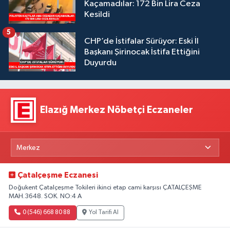
Kaçamadılar: 172 Bin Lira Ceza
Kesildi
5
CHP’de İstifalar Sürüyor: Eski İl
Başkanı Şirinocak İstifa Ettiğini
Duyurdu
Elazığ Merkez Nöbetçi Eczaneler
Çatalçeşme Eczanesi
Doğukent Çatalçeşme Tokileri ikinci etap cami karşısı ÇATALÇEŞME
MAH.3648. SOK. NO:4 A
0 (546) 668 80 88
Yol Tarifi Al