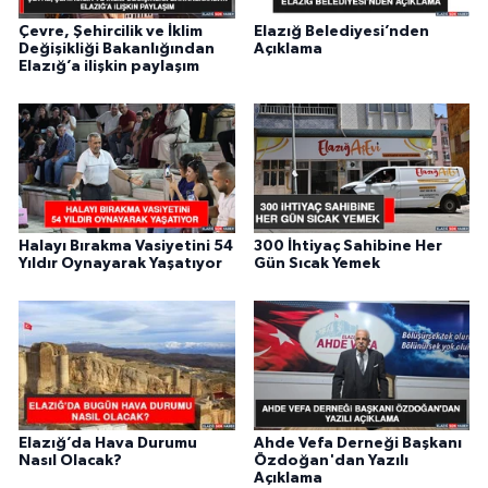
Çevre, Şehircilik ve İklim
Elazığ Belediyesi’nden
Değişikliği Bakanlığından
Açıklama
Elazığ’a ilişkin paylaşım
Halayı Bırakma Vasiyetini 54
300 İhtiyaç Sahibine Her
Yıldır Oynayarak Yaşatıyor
Gün Sıcak Yemek
Elazığ’da Hava Durumu
Ahde Vefa Derneği Başkanı
Nasıl Olacak?
Özdoğan'dan Yazılı
Açıklama