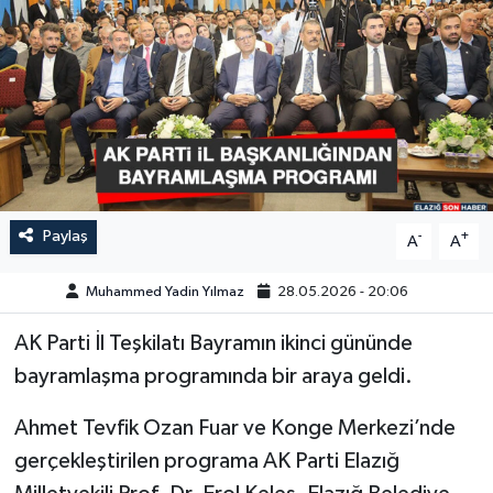
GÜNDEM
HABERDE İNSAN
KÜLTÜR-SANAT
MAGAZİN
Paylaş
-
+
A
A
MEDYA
Muhammed Yadin Yılmaz
28.05.2026 - 20:06
ÖZEL HABER
AK Parti İl Teşkilatı Bayramın ikinci gününde
bayramlaşma programında bir araya geldi.
POLİTİKA
Ahmet Tevfik Ozan Fuar ve Konge Merkezi’nde
SAĞLIK
gerçekleştirilen programa AK Parti Elazığ
SİYASET