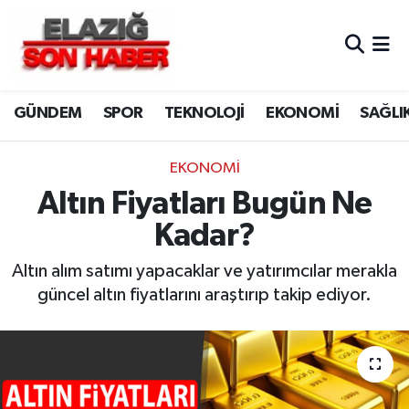
CANLI YAYIN
Merkez Hava Durumu
GÜNDEM
SPOR
TEKNOLOJİ
EKONOMİ
SAĞLI
ASAYİŞ
Merkez Trafik Yoğunluk Haritası
BİLİM VE TEKNOLOJİ
Süper Lig Puan Durumu ve Fikstür
EKONOMİ
Altın Fiyatları Bugün Ne
DÜNYA
Tüm Manşetler
Kadar?
EĞİTİM
Son Dakika Haberleri
Altın alım satımı yapacaklar ve yatırımcılar merakla
güncel altın fiyatlarını araştırıp takip ediyor.
EKONOMİ
Haber Arşivi
ELAZIĞ
GENEL