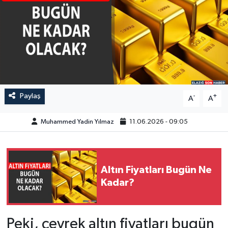
GÜNDEM
HABERDE İNSAN
KÜLTÜR-SANAT
MAGAZİN
Paylaş
-
+
A
A
MEDYA
Muhammed Yadin Yılmaz
11.06.2026 - 09:05
ÖZEL HABER
Altın Fiyatları Bugün Ne
POLİTİKA
Kadar?
SAĞLIK
Peki, çeyrek altın fiyatları bugün
SİYASET