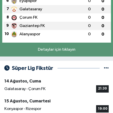
6
Eyüpspor
0
0
7
Galatasaray
0
0
8
Çorum FK
0
0
9
Gaziantep FK
0
0
10
Alanyaspor
0
0
Detaylar için tıklayın
Süper Lig Fikstür
14 Ağustos, Cuma
Galatasaray - Çorum FK
21:30
15 Ağustos, Cumartesi
Konyaspor - Rizespor
19:00