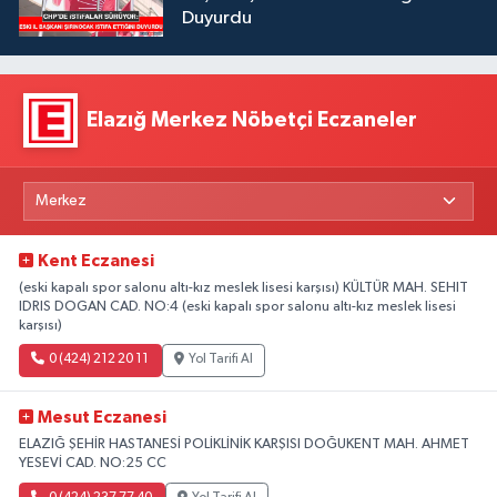
Duyurdu
Elazığ Merkez Nöbetçi Eczaneler
Kent Eczanesi
(eski kapalı spor salonu altı-kız meslek lisesi karşısı) KÜLTÜR MAH. SEHIT
IDRIS DOGAN CAD. NO:4 (eski kapalı spor salonu altı-kız meslek lisesi
karşısı)
0 (424) 212 20 11
Yol Tarifi Al
Mesut Eczanesi
ELAZIĞ ŞEHİR HASTANESİ POLİKLİNİK KARŞISI DOĞUKENT MAH. AHMET
YESEVİ CAD. NO:25 CC