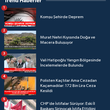
Trend Haberler
1
Komşu Şehirde Deprem
2
Murat Nehri Kıyısında Doğa ve
Macera Buluşuyor
3
Vali Hatipoğlu Yangın Bölgesinde
İncelemelerde Bulundu
4
Polisten Kaçtılar Ama Cezadan
Kaçamadılar: 172 Bin Lira Ceza
Kesildi
5
CHP’de İstifalar Sürüyor: Eski İl
Başkanı Şirinocak İstifa Ettiğini