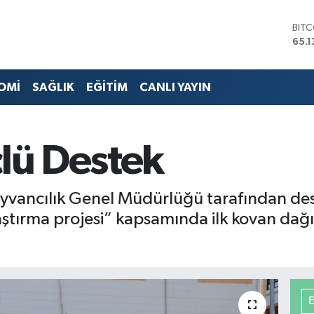
DOL
47,
EUR
55,
STE
OMİ
SAĞLIK
EĞİTİM
CANLI YAYIN
64,
GRA
664
BİS
çlü Destek
13.7
BIT
65.1
ancılık Genel Müdürlüğü tarafından destek
nlaştırma projesi” kapsamında ilk kovan dağ