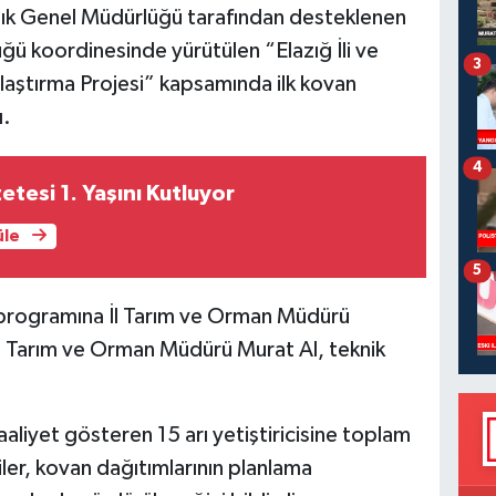
lık Genel Müdürlüğü tarafından desteklenen
ğü koordinesinde yürütülen “Elazığ İli ve
3
ınlaştırma Projesi” kapsamında ilk kovan
ı.
4
esi 1. Yaşını Kutluyor
üle
5
programına İl Tarım ve Orman Müdürü
e Tarım ve Orman Müdürü Murat Al, teknik
liyet gösteren 15 arı yetiştiricisine toplam
iler, kovan dağıtımlarının planlama