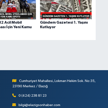
2 Acil Mobil
Gündem Gazetesi 1. Yaşını
sı İçin Yeni Kamu
Kutluyor
Cumhuriyet Mahallesi, Lokman Hekim Sok. No:35,
23190 Merkez / Elazığ
0 (424) 238 81 23
bilgi@elazigsonhaber.com