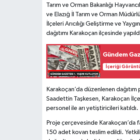
Tarım ve Orman Bakanlığı Hayvancı
ve Elazığ İl Tarım ve Orman Müdürlü
SPOR
İlçeleri Arıcılığı Geliştirme ve Yayg
TEKNOLOJİ
dağıtımı Karakoçan ilçesinde yapıld
YAŞAM
Gündem Gazet
İçeriği Görünt
Karakoçan’da düzenlenen dağıtım 
Saadettin Taşkesen, Karakoçan İlç
personel ile arı yetiştiricileri katıldı.
Proje çerçevesinde Karakoçan’da faa
150 adet kovan teslim edildi. Yetkil