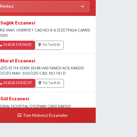
Sağlık Eczanesi
RŞI MAH. HÜRRİYET CAD.NO:8 A İZZETPAŞA CAMİSİ
RŞISI
0 (424) 218 04 03
Yol Tarifi Al
Murat Eczanesi
AZIĞ FETHİ SEKİN ŞEHİR HASTANESİ ACİL KARŞISI
GÖZÜ MAH. SUGÖZÜ CAD. NO:191 D
0 (424) 234 02 07
Yol Tarifi Al
Gül Eczanesi
DİKAL HOSPİTAL OTOPARK ÇIKIŞI KARŞISI
GUNLAR MAH. ADALET SOK.NO:70 B (MEDİKAL
Tüm Nöbetçi Eczaneler
RK HASTANESİ ARKASI OTOPARK ÇIKIŞI KARŞISI)
0 (424) 236 52 18
Yol Tarifi Al