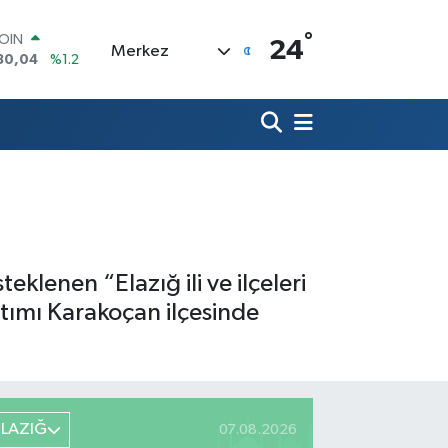
°
AR
24
Merkez
7106
%0.17
O
1652
%0.27
RLİN
4046
%0.35
M ALTIN
8.99
%2.59
T100
73
%-19
COIN
30,04
%1.2
lenen “Elazığ ili ve ilçeleri
ıtımı Karakoçan ilçesinde
ELAZIĞ
07.08.2026