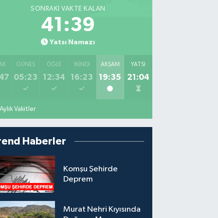
SONRAKI VAKTE KALAN
41:38
Yatsı Namazı
AK
GÜNEŞ
ÖĞLE
İKINDI
AKŞAM
YATSI
47
05:23
12:34
16:23
19:35
21:04
Aylık Vakitler
rend Haberler
Komşu Şehirde
Deprem
Murat Nehri Kıyısında