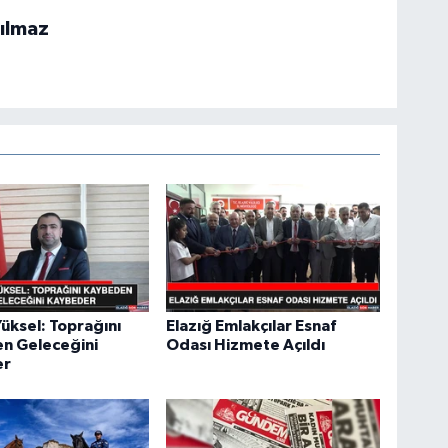
ılmaz
üksel: Toprağını
Elazığ Emlakçılar Esnaf
n Geleceğini
Odası Hizmete Açıldı
er