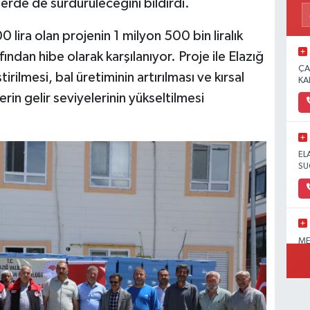
erde de sürdürüleceğini bildirdi.
lira olan projenin 1 milyon 500 bin liralık
ndan hibe olarak karşılanıyor. Proje ile Elazığ
ÇA
tirilmesi, bal üretiminin artırılması ve kırsal
KA
rin gelir seviyelerinin yükseltilmesi
EL
SU
ME
OL
PA