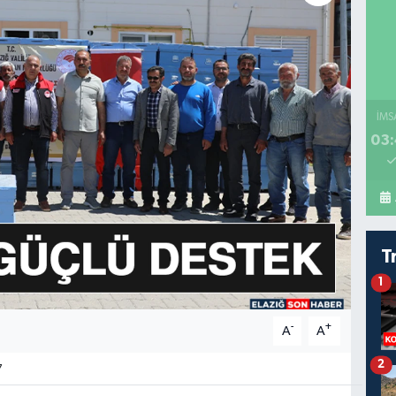
İMS
03:
T
1
-
+
A
A
2
7