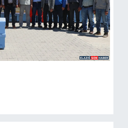
FI
IŞ
No