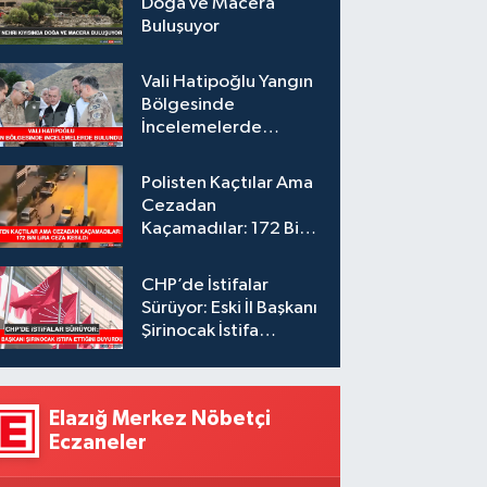
Doğa ve Macera
Buluşuyor
Vali Hatipoğlu Yangın
Bölgesinde
İncelemelerde
Bulundu
Polisten Kaçtılar Ama
Cezadan
Kaçamadılar: 172 Bin
Lira Ceza Kesildi
CHP’de İstifalar
Sürüyor: Eski İl Başkanı
Şirinocak İstifa
Ettiğini Duyurdu
Elazığ Merkez Nöbetçi
Eczaneler