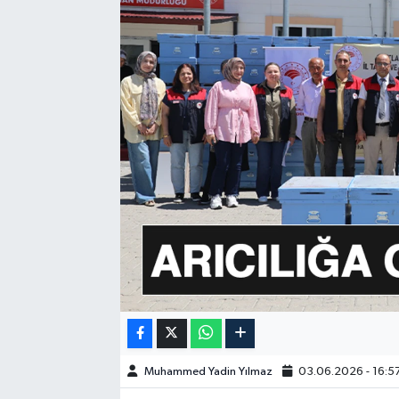
GÜNDEM
HABERDE İNSAN
KÜLTÜR-SANAT
MAGAZİN
MEDYA
ÖZEL HABER
POLİTİKA
SAĞLIK
Muhammed Yadin Yılmaz
03.06.2026 - 16:5
SİYASET