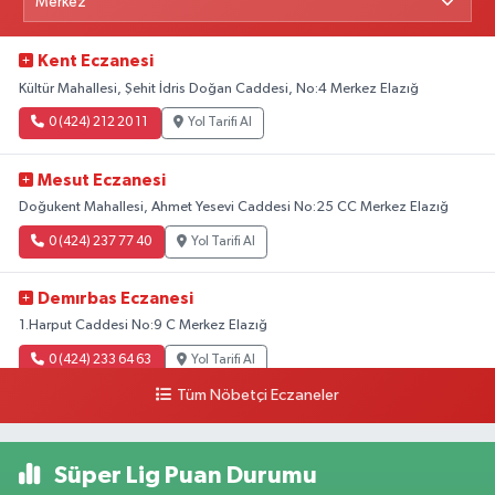
Kent Eczanesi
Kültür Mahallesi, Şehit İdris Doğan Caddesi, No:4 Merkez Elazığ
0 (424) 212 20 11
Yol Tarifi Al
Mesut Eczanesi
Doğukent Mahallesi, Ahmet Yesevi Caddesi No:25 CC Merkez Elazığ
0 (424) 237 77 40
Yol Tarifi Al
Demırbas Eczanesi
1.Harput Caddesi No:9 C Merkez Elazığ
0 (424) 233 64 63
Yol Tarifi Al
Tüm Nöbetçi Eczaneler
Özen Eczanesi
Ataşehir Mahallesi, Malatya Caddesi No:105 Merkez Elazığ
Süper Lig Puan Durumu
0 (424) 238 66 66
Yol Tarifi Al