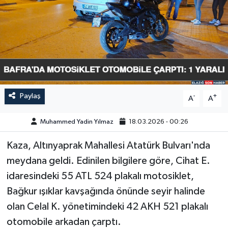
GÜNDEM
HABERDE İNSAN
KÜLTÜR-SANAT
MAGAZİN
Paylaş
-
+
A
A
MEDYA
Muhammed Yadin Yılmaz
18.03.2026 - 00:26
Kaza, Altınyaprak Mahallesi Atatürk Bulvarı'nda
ÖZEL HABER
meydana geldi. Edinilen bilgilere göre, Cihat E.
POLİTİKA
idaresindeki 55 ATL 524 plakalı motosiklet,
Bağkur ışıklar kavşağında önünde seyir halinde
SAĞLIK
olan Celal K. yönetimindeki 42 AKH 521 plakalı
otomobile arkadan çarptı.
SİYASET