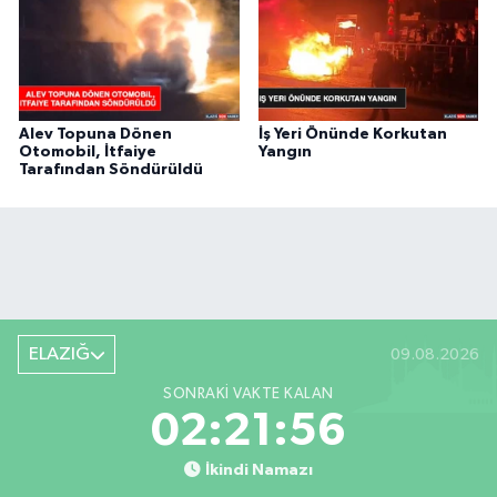
Alev Topuna Dönen
İş Yeri Önünde Korkutan
Otomobil, İtfaiye
Yangın
Tarafından Söndürüldü
ELAZIĞ
09.08.2026
SONRAKI VAKTE KALAN
02:21:55
İkindi Namazı