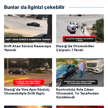
Bunlar da ilginizi çekebilir
Drift Atan Sürücü Kameraya
Elazığ’da Otomobiller
Yansıdı
Çarpıştı: 1 Yaralı
Elazığ'da Yine Aynı Sürücü,
Kontrolsüz Yola Çıkan
Otomobiliyle Drift Yaptı
Otomobil, Tır Tarafından
Sürüklendi