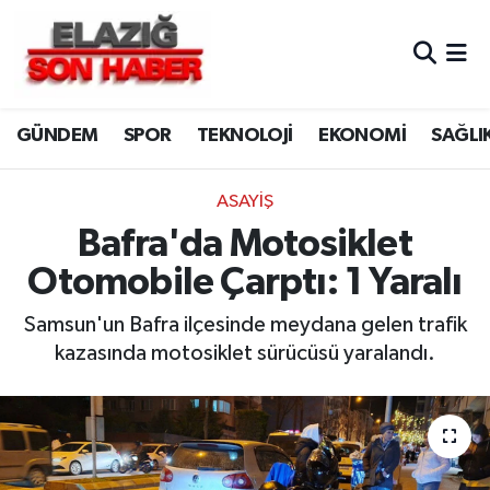
CANLI YAYIN
Merkez Hava Durumu
GÜNDEM
SPOR
TEKNOLOJİ
EKONOMİ
SAĞLI
ASAYİŞ
Merkez Trafik Yoğunluk Haritası
BİLİM VE TEKNOLOJİ
Süper Lig Puan Durumu ve Fikstür
ASAYİŞ
Bafra'da Motosiklet
DÜNYA
Tüm Manşetler
Otomobile Çarptı: 1 Yaralı
EĞİTİM
Son Dakika Haberleri
Samsun'un Bafra ilçesinde meydana gelen trafik
kazasında motosiklet sürücüsü yaralandı.
EKONOMİ
Haber Arşivi
ELAZIĞ
GENEL