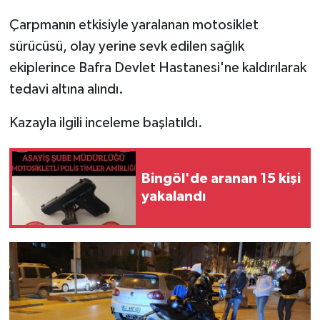
Çarpmanın etkisiyle yaralanan motosiklet
SPOR
sürücüsü, olay yerine sevk edilen sağlık
ekiplerince Bafra Devlet Hastanesi'ne kaldırılarak
TEKNOLOJİ
tedavi altına alındı.
YAŞAM
Kazayla ilgili inceleme başlatıldı.
Bingöl'de aranan 15 kişi
yakalandı