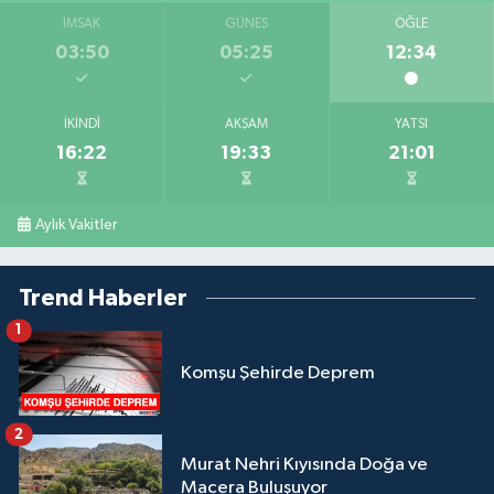
İMSAK
GÜNEŞ
ÖĞLE
03:50
05:25
12:34
İKINDI
AKŞAM
YATSI
16:22
19:33
21:01
Aylık Vakitler
Trend Haberler
1
Komşu Şehirde Deprem
2
Murat Nehri Kıyısında Doğa ve
Macera Buluşuyor