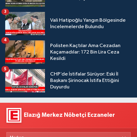
3
Vali Hatipoğlu Yangın Bölgesinde
İncelemelerde Bulundu
4
Polisten Kaçtılar Ama Cezadan
Kaçamadılar: 172 Bin Lira Ceza
Kesildi
5
CHP’de İstifalar Sürüyor: Eski İl
Başkanı Şirinocak İstifa Ettiğini
Duyurdu
Elazığ Merkez Nöbetçi Eczaneler