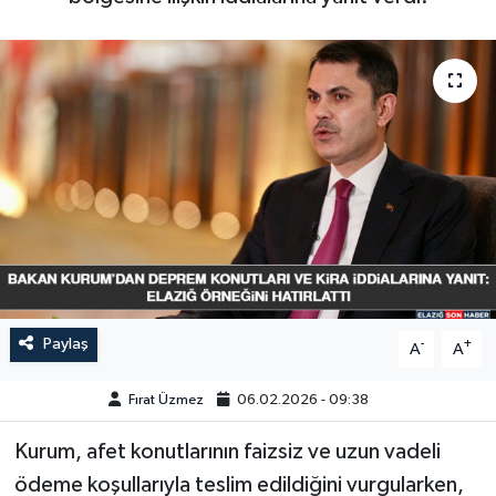
GÜNDEM
HABERDE İNSAN
KÜLTÜR-SANAT
MAGAZİN
MEDYA
ÖZEL HABER
Paylaş
-
+
A
A
POLİTİKA
Fırat Üzmez
06.02.2026 - 09:38
SAĞLIK
Kurum, afet konutlarının faizsiz ve uzun vadeli
ödeme koşullarıyla teslim edildiğini vurgularken,
SİYASET