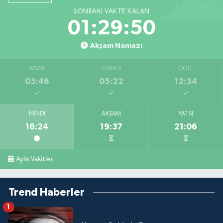
SONRAKI VAKTE KALAN
01:29:49
Akşam Namazı
İMSAK
GÜNEŞ
ÖĞLE
03:46
05:22
12:34
İKINDI
AKŞAM
YATSI
16:24
19:37
21:06
Aylık Vakitler
Trend Haberler
1