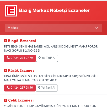
Elazığ Merkez Nöbetçi Eczaneler
Bıngöl Eczanesi
FETİ SEKİN ŞEHİR HASTANESİ ACİL KARŞISI DOĞUKENT MAH.PROF.DR.
NACİ GÖRÜR BLV.NO:62 D
0 (424) 238 07 79
Yol Tarifi Al
Küçük Eczanesi
FIRAT ÜNİVERSİTESİ HASTANESİ POLİKLİNİK KAPISI KARŞISI ÜNİVERSİTE
MAH. YAHYA KEMAL CADDESI NO:40 C
0 (424) 237 68 56
Yol Tarifi Al
Çelık Eczanesi
YEMİŞLİK TOKİ 1. ETAP CAMİİ KARŞISI GÜNEYKENT MAH. 19730 SOK.