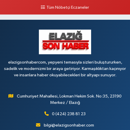
NO:6 A
Tüm Nöbetçi Eczaneler
0 (424) 236 63 34
Yol Tarifi Al
Tanrıverdı Eczanesi
(HOZAT GARAJI OPET KARŞISI) 1. HARPUT CAD. SARISALTIK SOK NO:7 1
0 (424) 218 72 74
Yol Tarifi Al
elazigsonhabercom, yepyeni temasıyla sizleri buluştururken,
sadelik ve modernizmi bir araya getiriyor. Karmaşıklıktan kaçınıyor
ve insanlara haber okuyabilecekleri bir altyapı sunuyor.
Cumhuriyet Mahallesi, Lokman Hekim Sok. No:35, 23190
Merkez / Elazığ
0 (424) 238 81 23
bilgi@elazigsonhaber.com