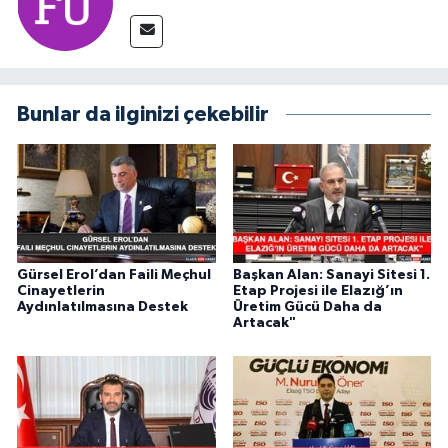
Bunlar da ilginizi çekebilir
Gürsel Erol’dan Faili Meçhul
Başkan Alan: Sanayi Sitesi 1.
Cinayetlerin
Etap Projesi ile Elazığ’ın
Aydınlatılmasına Destek
Üretim Gücü Daha da
Artacak"