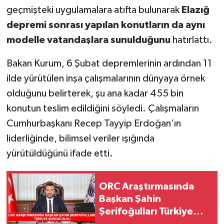
geçmişteki uygulamalara atıfta bulunarak
Elazığ
SPOR
depremi sonrası yapılan konutların da aynı
modelle vatandaşlara sunulduğunu
hatırlattı.
TEKNOLOJİ
Bakan Kurum, 6 Şubat depremlerinin ardından 11
YAŞAM
ilde yürütülen inşa çalışmalarının dünyaya örnek
olduğunu belirterek, şu ana kadar 455 bin
konutun teslim edildiğini söyledi. Çalışmaların
Cumhurbaşkanı Recep Tayyip Erdoğan’ın
liderliğinde, bilimsel veriler ışığında
yürütüldüğünü ifade etti.
ORC Araştırmasında
Başkan Şahin
Şerifoğulları Türkiye
İkincisi Oldu