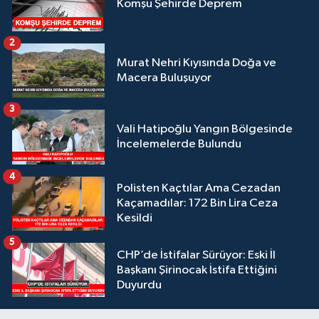
Komşu Şehirde Deprem
2
Murat Nehri Kıyısında Doğa ve
Macera Buluşuyor
3
Vali Hatipoğlu Yangın Bölgesinde
İncelemelerde Bulundu
4
Polisten Kaçtılar Ama Cezadan
Kaçamadılar: 172 Bin Lira Ceza
Kesildi
5
CHP’de İstifalar Sürüyor: Eski İl
Başkanı Şirinocak İstifa Ettiğini
Duyurdu