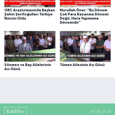
ORC Araştırmasında Başkan
Nurullah Öner: "Bu Dönem
Şahin Şerifoğulları Türkiye
Çok Para Kazanma Dönemi
İkincisi Oldu
Değil, Hata Yapmama
Dönemidir"
Sönmez ve Bay Ailelerinin
Tümen Ailesinin Acı Günü
Acı Günü
ELAZIĞ
06.08.2026