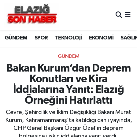
CANLI YAYIN
Merkez Hava Durumu
GÜNDEM
SPOR
TEKNOLOJİ
EKONOMİ
SAĞLI
ASAYİŞ
Merkez Trafik Yoğunluk Haritası
BİLİM VE TEKNOLOJİ
Süper Lig Puan Durumu ve Fikstür
GÜNDEM
Bakan Kurum’dan Deprem
DÜNYA
Tüm Manşetler
Konutları ve Kira
EĞİTİM
Son Dakika Haberleri
İddialarına Yanıt: Elazığ
Örneğini Hatırlattı
EKONOMİ
Haber Arşivi
Çevre, Şehircilik ve İklim Değişikliği Bakanı Murat
ELAZIĞ
Kurum, Kahramanmaraş’ta katıldığı canlı yayında,
CHP Genel Başkanı Özgür Özel’in deprem
GENEL
bölgesine ilişkin iddialarına yanıt verdi.