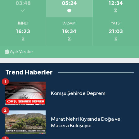
03:48
05:24
12:34
İKINDI
AKŞAM
YATSI
16:23
19:34
21:03
Aylık Vakitler
Trend Haberler
1
Komşu Şehirde Deprem
2
Murat Nehri Kıyısında Doğa ve
Macera Buluşuyor