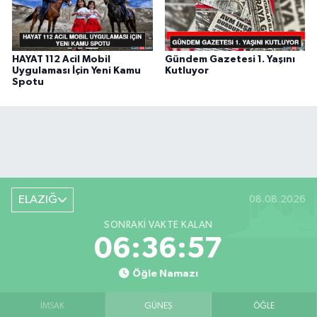
HAYAT 112 Acil Mobil
Gündem Gazetesi 1. Yaşını
Uygulaması İçin Yeni Kamu
Kutluyor
Spotu
ELAZIĞ
08.08.2026
SONRAKI VAKTE KALAN
06:36:57
Öğle Namazı
İMSAK
GÜNEŞ
ÖĞLE