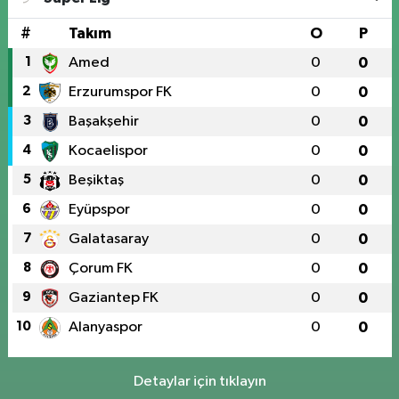
0 (424) 236 61 40
Yol Tarifi Al
#
Takım
O
P
1
Amed
0
0
2
Erzurumspor FK
0
0
3
Başakşehir
0
0
4
Kocaelispor
0
0
5
Beşiktaş
0
0
6
Eyüpspor
0
0
7
Galatasaray
0
0
8
Çorum FK
0
0
9
Gaziantep FK
0
0
10
Alanyaspor
0
0
Detaylar için tıklayın