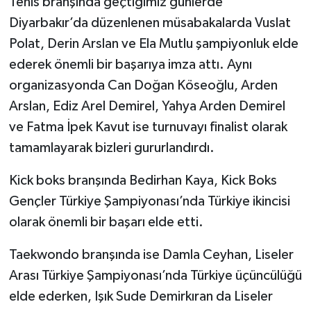
Tenis branşında geçtiğimiz günlerde
Diyarbakır’da düzenlenen müsabakalarda Vuslat
SPOR
Polat, Derin Arslan ve Ela Mutlu şampiyonluk elde
ederek önemli bir başarıya imza attı. Aynı
TEKNOLOJİ
organizasyonda Can Doğan Köseoğlu, Arden
YAŞAM
Arslan, Ediz Arel Demirel, Yahya Arden Demirel
ve Fatma İpek Kavut ise turnuvayı finalist olarak
tamamlayarak bizleri gururlandırdı.
Kick boks branşında Bedirhan Kaya, Kick Boks
Gençler Türkiye Şampiyonası’nda Türkiye ikincisi
olarak önemli bir başarı elde etti.
Taekwondo branşında ise Damla Ceyhan, Liseler
Arası Türkiye Şampiyonası’nda Türkiye üçüncülüğü
elde ederken, Işık Sude Demirkıran da Liseler