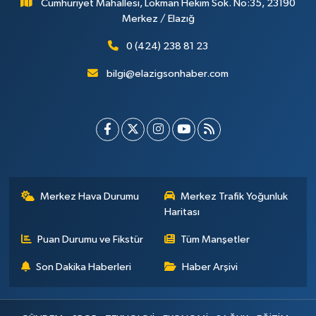
Cumhuriyet Mahallesi, Lokman Hekim Sok. No:35, 23190
Merkez / Elazığ
0 (424) 238 81 23
bilgi@elazigsonhaber.com
Merkez Hava Durumu
Merkez Trafik Yoğunluk
Haritası
Puan Durumu ve Fikstür
Tüm Manşetler
Son Dakika Haberleri
Haber Arşivi