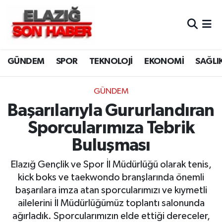
CANLI YAYIN
Merkez Hava Durumu
GÜNDEM
SPOR
TEKNOLOJİ
EKONOMİ
SAĞLI
ASAYİŞ
Merkez Trafik Yoğunluk Haritası
BİLİM VE TEKNOLOJİ
Süper Lig Puan Durumu ve Fikstür
GÜNDEM
Başarılarıyla Gururlandıran
DÜNYA
Tüm Manşetler
Sporcularımıza Tebrik
EĞİTİM
Son Dakika Haberleri
Buluşması
EKONOMİ
Haber Arşivi
Elazığ Gençlik ve Spor İl Müdürlüğü olarak tenis,
kick boks ve taekwondo branşlarında önemli
ELAZIĞ
başarılara imza atan sporcularımızı ve kıymetli
ailelerini İl Müdürlüğümüz toplantı salonunda
GENEL
ağırladık. Sporcularımızın elde ettiği dereceler,