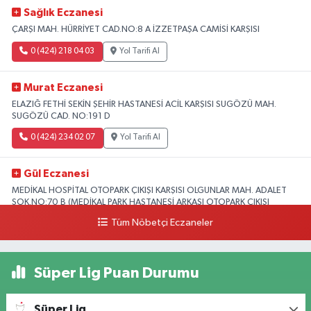
Sağlık Eczanesi
ÇARŞI MAH. HÜRRİYET CAD.NO:8 A İZZETPAŞA CAMİSİ KARŞISI
0 (424) 218 04 03
Yol Tarifi Al
Murat Eczanesi
ELAZIĞ FETHİ SEKİN ŞEHİR HASTANESİ ACİL KARŞISI SUGÖZÜ MAH.
SUGÖZÜ CAD. NO:191 D
0 (424) 234 02 07
Yol Tarifi Al
Gül Eczanesi
MEDİKAL HOSPİTAL OTOPARK ÇIKIŞI KARŞISI OLGUNLAR MAH. ADALET
SOK.NO:70 B (MEDİKAL PARK HASTANESİ ARKASI OTOPARK ÇIKIŞI
KARŞISI)
Tüm Nöbetçi Eczaneler
0 (424) 236 52 18
Yol Tarifi Al
Süper Lig Puan Durumu
Yıldız Eczanesi
FIRAT ÜNÜVERSİTESİ HASTANESİNİN KARŞISI TRAFİK IŞIKLARININ YANI
Üniversite Mah.Yunus Emre Bulvarı No:2 A
Süper Lig