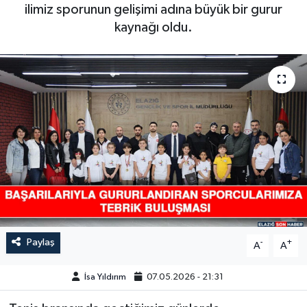
ilimiz sporunun gelişimi adına büyük bir gurur
GÜNDEM
kaynağı oldu.
HABERDE İNSAN
KÜLTÜR-SANAT
MAGAZİN
MEDYA
ÖZEL HABER
POLİTİKA
Paylaş
-
+
A
A
SAĞLIK
İsa Yıldırım
07.05.2026 - 21:31
SİYASET