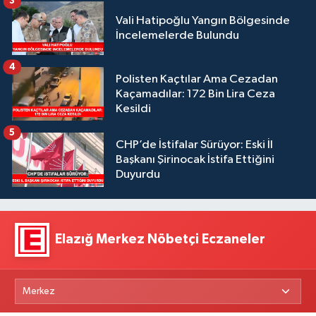
3
Vali Hatipoğlu Yangın Bölgesinde
İncelemelerde Bulundu
4
Polisten Kaçtılar Ama Cezadan
Kaçamadılar: 172 Bin Lira Ceza
Kesildi
5
CHP’de İstifalar Sürüyor: Eski İl
Başkanı Şirinocak İstifa Ettiğini
Duyurdu
Elazığ Merkez Nöbetçi Eczaneler