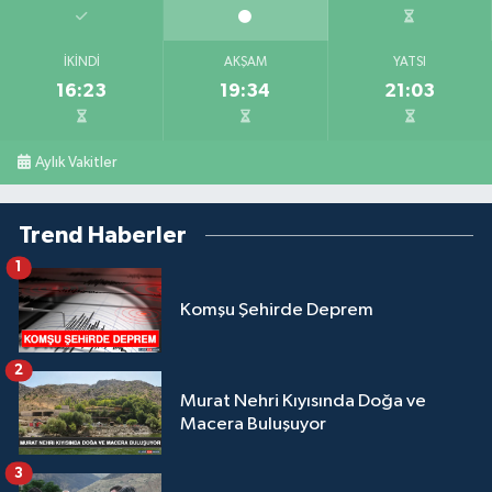
İKINDI
AKŞAM
YATSI
16:23
19:34
21:03
Aylık Vakitler
Trend Haberler
1
Komşu Şehirde Deprem
2
Murat Nehri Kıyısında Doğa ve
Macera Buluşuyor
3