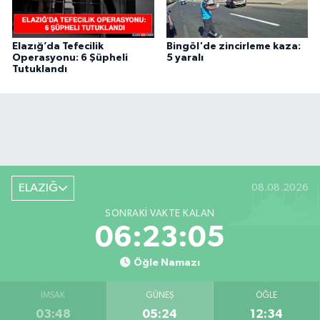
Elazığ’da Tefecilik
Bingöl'de zincirleme kaza:
Operasyonu: 6 Şüpheli
5 yaralı
Tutuklandı
ELAZIĞ
08.08.2026
SONRAKI VAKTE KALAN
06:23:04
Öğle Namazı
İMSAK
GÜNEŞ
ÖĞLE
03:48
05:24
12:34