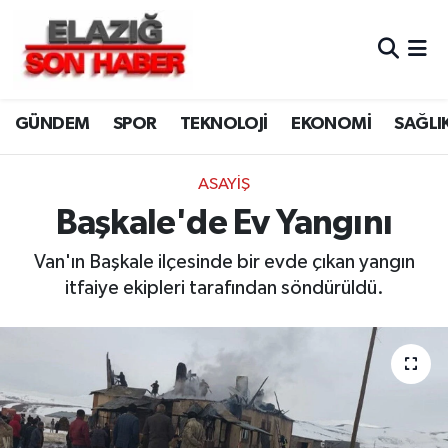
CANLI YAYIN
Merkez Hava Durumu
GÜNDEM
SPOR
TEKNOLOJİ
EKONOMİ
SAĞLI
ASAYİŞ
Merkez Trafik Yoğunluk Haritası
BİLİM VE TEKNOLOJİ
Süper Lig Puan Durumu ve Fikstür
ASAYİŞ
Başkale'de Ev Yangını
DÜNYA
Tüm Manşetler
Van'ın Başkale ilçesinde bir evde çıkan yangın
EĞİTİM
Son Dakika Haberleri
itfaiye ekipleri tarafından söndürüldü.
EKONOMİ
Haber Arşivi
ELAZIĞ
GENEL