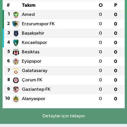
#
Takım
O
P
1
Amed
0
0
2
Erzurumspor FK
0
0
3
Başakşehir
0
0
4
Kocaelispor
0
0
5
Beşiktaş
0
0
6
Eyüpspor
0
0
7
Galatasaray
0
0
8
Çorum FK
0
0
9
Gaziantep FK
0
0
10
Alanyaspor
0
0
Detaylar için tıklayın