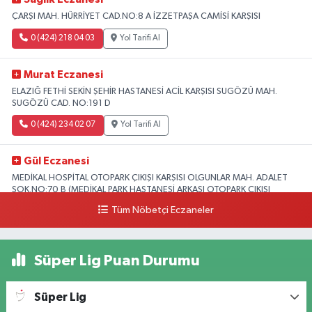
ÇARŞI MAH. HÜRRİYET CAD.NO:8 A İZZETPAŞA CAMİSİ KARŞISI
0 (424) 218 04 03
Yol Tarifi Al
Murat Eczanesi
ELAZIĞ FETHİ SEKİN ŞEHİR HASTANESİ ACİL KARŞISI SUGÖZÜ MAH.
SUGÖZÜ CAD. NO:191 D
0 (424) 234 02 07
Yol Tarifi Al
Gül Eczanesi
MEDİKAL HOSPİTAL OTOPARK ÇIKIŞI KARŞISI OLGUNLAR MAH. ADALET
SOK.NO:70 B (MEDİKAL PARK HASTANESİ ARKASI OTOPARK ÇIKIŞI
KARŞISI)
Tüm Nöbetçi Eczaneler
0 (424) 236 52 18
Yol Tarifi Al
Süper Lig Puan Durumu
Yıldız Eczanesi
FIRAT ÜNÜVERSİTESİ HASTANESİNİN KARŞISI TRAFİK IŞIKLARININ YANI
Üniversite Mah.Yunus Emre Bulvarı No:2 A
Süper Lig
0 (424) 236 61 40
Yol Tarifi Al