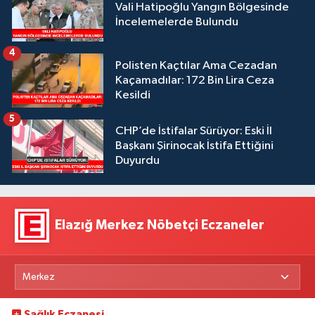
Vali Hatipoğlu Yangın Bölgesinde
İncelemelerde Bulundu
4
Polisten Kaçtılar Ama Cezadan
Kaçamadılar: 172 Bin Lira Ceza
Kesildi
5
CHP’de İstifalar Sürüyor: Eski İl
Başkanı Şirinocak İstifa Ettiğini
Duyurdu
Elazığ Merkez Nöbetçi Eczaneler
Sağlık Eczanesi