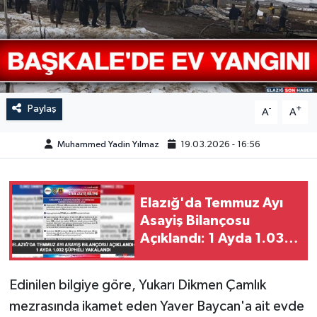
GÜNDEM
HABERDE İNSAN
KÜLTÜR-SANAT
Paylaş
-
+
A
A
MAGAZİN
Muhammed Yadin Yılmaz
19.03.2026 - 16:56
MEDYA
Elazığ'da Temmuz Ayı
ÖZEL HABER
Asayiş Bilançosu
Açıklandı: 1 Ayda 1.032
POLİTİKA
Şüpheli Yakalandı
SAĞLIK
Edinilen bilgiye göre, Yukarı Dikmen Çamlık
mezrasında ikamet eden Yaver Baycan'a ait evde
SİYASET