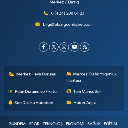
Merkez / Elazığ
0 (424) 238 81 23
bilgi@elazigsonhaber.com
Merkez Hava Durumu
Merkez Trafik Yoğunluk
Haritası
Puan Durumu ve Fikstür
Tüm Manşetler
Son Dakika Haberleri
Haber Arşivi
GÜNDEM
SPOR
TEKNOLOJİ
EKONOMİ
SAĞLIK
EĞİTİM